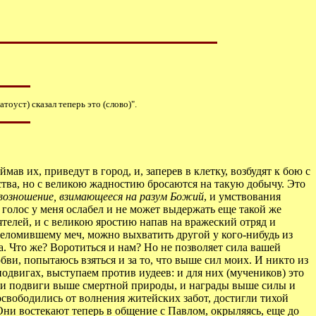
оуст) сказал теперь это (слово)".
 их, приведут в город, и, заперев в клетку, возбудят к бою с
мства, но с великою жадностию бросаются на такую добычу. Это
 возношение, взимающееся на разум Божий
, и умствования
о голос у меня ослабел и не может выдержать еще такой же
ятелей, и с великою яростию напав на вражеский отряд и
ереломившему меч, можно выхватить другой у кого-нибудь из
са. Что же? Воротиться и нам? Но не позволяет сила вашей
ви, попытаюсь взяться и за то, что выше сил моих. И никто из
 подвигах, выступаем против иудеев: и для них (мучеников) это
ых и подвиги выше смертной природы, и награды выше силы и
освободились от волнения житейских забот, достигли тихой
Они востекают теперь в общение с Павлом, окрыляясь, еще до