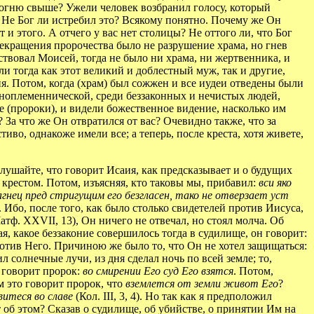
ь огню свыше? Ужели человек возбранил голосу, который
 Не Бог ли истребил это? Всякому понятно. Почему же Он
 и этого. А отчего у вас нет столицы? Не оттого ли, что Бог
рекращения пророчества было не разрушение храма, но гнев
ствовал Моисей, тогда не было ни храма, ни жертвенника, и
и тогда как этот великий и доблестный муж, так и другие,
ния. Потом, когда (храм) был сожжен и все иудеи отведены были
 иноплеменнической, среди беззаконных и нечистых людей,
 (пророки), и видели божественное видение, насколько им
? За что же Он отвратился от вас? Очевидно также, что за
иво, однакоже имели все; а теперь, после креста, хотя живете,
ушайте, что говорит Исаия, как предсказывает и о будущих
 крестом. Потом, изъясняя, кто таковы мы, прибавил:
вси яко
о агнец пред стригущим его безгласен, тако не отверзает уст
 Ибо, после того, как было столько свидетелей против Иисуса,
тф. XXVII, 13), Он ничего не отвечал, но стоял молча. Об
ая, какое беззаконие совершилось тогда в судилище, он говорит:
ротив Него. Причиною же было то, что Он не хотел защищаться:
л солнечные лучи, из дня сделал ночь по всей земле; то,
и говорит пророк:
во смирении Его суд Его взятся
. Потом,
ом это говорит пророк, что
вземлется от земли живот Его
?
итеся во славе
(Кол. III, 3, 4). Но так как я предположил
т об этом? Сказав о судилище, об убийстве, о принятии Им на