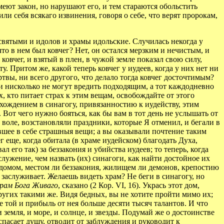
меют закон, но нарушают его, и тем стараются обольстить
и себя всякаго извинения, говоря о себе, что верят пророкам,
 святыми и идолов и храмы идольские. Случилась некогда у
 что в нем был ковчег? Нет, он остался мерзким и нечистым, и
ковчег, и взятый в плен, в чужой земле показал свою силу,
у. Притом же, какой теперь ковчег у иудеев, когда у них нет ни
твы, ни всего другого, что делало тогда ковчег досточтимым?
ти нисколько не могут вредить подходящим, а тот каждодневно
ех, кто питает страх к этим вещам, освобождайте от этого
й хождением в синагогу, привязанностию к иудейству, этим
). Вот чего нужно бояться, как бы вам в тот день не услышать от
 воле, возстановляли праздники, которые Я отменил, и бегали в
вшее в себе страшныя вещи; а вы оказывали почтение таким
 еще, когда обитала (в храме иудейском) благодать Духа,
звал его так) за беззакония и убийства иудеев; то теперь, когда
лужение, чем назвать (их) синагоги, как найти достойное их
м домом, местом ли беззакония, жилищем ли демонов, крепостию
 заслуживает. Желаешь видеть храм? Не беги в синагогу, но
храм Бога Живаго
, сказано (2 Кор. VI, 16). Укрась этот дом,
ругих такими же. Видя бедных, вы не хотите пройти мимо их;
е той и прибыль от нея больше десяти тысяч талантов. И что
и земля, и море, и солнце, и звезды. Подумай же о достоинстве
о спасает душу, отводит от заблуждения и руководит к