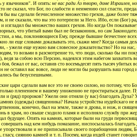
ь у язычников". И опять:
не вас ради Аз творю, доме Израилев, н
о не сказал, что Бог, по слабости и неимению сил спасти, предал
отя бы вы сделали безчисленное множество грехов, даже более тяж
м, и не сказали, что вы это потерпели за Него. Ибо, если (Бог)
о и изгладил бы множество ваших грехов. Но когда Он показывае
орных, что убитый вами был не беззаконник, но сам Законодате
стии, а мы, поклоняющиеся Ему, прежде бывшие безчестнее всех 
Нужно ли еще словами доказывать это, скажи мне? Когда самыя де
, - ужели еще нужно вам словесное доказательство? Но на нас, с
дям, то возьми в разсмотрение то, что люди, сколько бы ни пок
 ведя за собою всю Персию, надеялся этим набегом захватить всех,
з боя, бежал от вас, оставив сто восемьдесят пять тысяч убитых в
 Он не оставил вас вовсе, люди не могли бы разрушить ваш город
тались бы безуспешными.
ие цари сделали вам все это не своею силою, но потому, что Бог
только пленением и вашему унижению не простираться далее. Пу
и и (ряд) пророков? Ужели они отняли (у вас) благодать Духа? 
 камнях (одежды) священника? Начала устройства иудейскаго не
твенник, конечно, был на земле, также и дрова, и нож, и свяще
нь в храм, но свыше сходило пламя и исполняло службу при жерт
щал будущее. Опять на камнях, которые были на груди первосвящ
о совершать над кем нибудь помазание, ниспосылалась благодать
е упорствовали и не приписывали своего порабощения людям, Бо
, гласу, сиянию камней и т. п. Посему, когда иудей станет говори