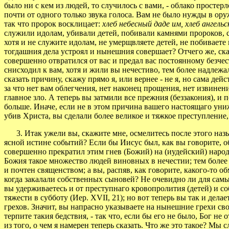
было ни с кем из людей, то случилось с вами, - облако простер
почти от одного только звука голоса. Вам не было нужды в ор
так что пророк восклицает:
хлеб небесный даде им, хлеб ангель
служили идолам, убивали детей, побивали камнями пророков, 
хотя и не служите идолам, не умерщвляете детей, не побиваете 
тогдашния дела устроял и нынешния совершает? Отчего же, скаж
совершенно отвратился от вас и предал вас постоянному безчест
снисходил к вам, хотя и жили вы нечестиво, тем более надлежа
сказать причину, скажу прямо я, или вернее - не я, но сама дей
за что нет вам облегчения, нет наконец прощения, нет извинени
главное зло. А теперь вы затмили все прежния (беззакония), и 
больше. Иначе, если не в этом причина вашего настоящаго униже
убив Христа, вы сделали более великое и тяжкое преступление,
3. Итак ужели вы, скажите мне, осмелитесь после этого назыв
ясной истине событий? Если бы Иисус был, как вы говорите, о
совершенно прекратил этим гнев (Божий) на (иудейский) наро
Божия такое множество людей виновных в нечестии; тем более 
и почтен священством; а вы, распяв, как говорите, какого-то 
когда закалали собственных сыновей? Не очевидно ли для самы
вы удерживаетесь и от преступнаго кровопролития (детей) и со
тяжести в субботу (Иер. XVII, 21); но вот теперь вы так и дела
грехов. Значит, вы напрасно указываете на нынешние грехи сво
терпите такия бедствия, - так что, если бы его не было, Бог не
из того, о чем я намерен теперь сказать. Что же это такое? М