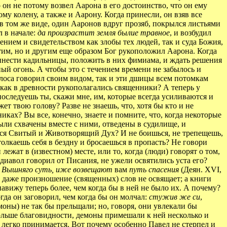
 он не потому возвел Аарона в его достоинство, что он ему
у колену, а также и Аарону. Когда принесли, он взяв все
 в том же виде, один Ааронов вдруг прозяб, покрылся листьями
л в начале:
да произрастит земля былие травное
, и возбудил
чением и свидетельством как злобы тех людей, так и суда Божия,
этим, но и другим еще образом Бог рукоположил Аарона. Когда
ринести кадильницы, положить в них фимиама, и ждать решения
ный огонь. А чтобы это с течением времени не забылось и
лоса говорил своим видом, так и эти дшицы всем потомкам
 как в древности рукополагались священники? А теперь у
последуешь ты, скажи мне, им, которые всегда усиливаются и
т твою голову? Разве не знаешь, что, хотя бы кто и не
иках? Вы все, конечно, знаете и помните, что, когда некоторые
 были схвачены вместе с ними, отведены в судилище, и
ается Свитый и Животворящий Дух? И не боишься, не трепещешь,
толкаешь себя в бездну и бросаешься в пропасть? Не говори
лежат в (известном) месте, или то, когда (люди) говорят о том,
 диавол говорил от Писания, не ужели освятились уста его?
а Вышняго суть, иже возвещают
вам
путь спасения
(Деян. XVI,
к даже произношение (священных) слов не освящает; а книги
навижу теперь более, чем когда бы в ней не было их. А почему?
да он заговорил, чем когда бы он молчал:
стужив же си
,
моны) не так бы прельщали; но, говоря, они увлекали бы
больше благовидности, демоны примешали к ней несколько и
 легко принимается. Вот почему особенно Павел не стерпел и