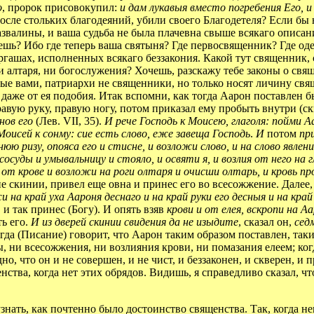
о
, пророк присовокупил:
и дам лукавыя вместо погребения Его, 
после стольких благодеяний, убили своего Благодетеля? Если бы 
азвалины, и ваша судьба не была плачевна свыше всякаго описани
шь? Ибо где теперь ваша святыня? Где первосвященник? Где одежд
гашах, исполненных всякаго беззакония. Какой тут священник, с
и алтаря, ни богослужения? Хочешь, разскажу тебе законы о свя
ые вами, патриархи не священники, но только носят личину свящ
о даже от ея подобия. Итак вспомни, как тогда Аарон поставлен
правую руку, правую ногу, потом приказал ему пробыть внутри (
нов его
(Лев. VII, 35).
И рече Господь к Моисею, глаголя: пойми Аа
 Моисей к сонму: сие есть слово, еже завеща Господь
.
И
потом
пр
нюю ризу, опояса его и стисне, и возложи слово, и на слово явлени
 сосуды и умывальницу и стояло, и освяти я, и возлия от него на 
л
от крове и возложи на роги олтаря и очисши олтарь, и кровь пр
не скинии, привел еще овна и принес его во всесожжение. Далее
и на край уха Аароня деснаго и на край руки его десныя и на край
и так принес (Богу). И опять взяв
крови и от елея, вскропи на Аа
ть его.
И из дверей скинии свидения да не изыдите
, сказал он,
сед
, когда (Писание) говорит, что Аарон таким образом поставлен, т
твы, ни всесожжения, ни возлияния крови, ни помазания елеем; 
о, что он и не совершен, и не чист, и беззаконен, и скверен, и 
енства, когда нет этих обрядов. Видишь, я справедливо сказал, ч
знать, как почтенно было достоинство священства. Так, когда н