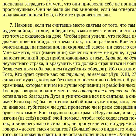
поспешил заградить им уста, что они присвояли себе не принад
простодушных. Они не были бы так виновны, если бы отвергали
и однакоже понося Того, о Ком те пророчествовали.
7. Наконец, если ты считаешь место святым от того, что там 
иудеев война; азотяне, победив их, взяли ковчег и внесли его в
это тотчас оказалось на деле. Чтобы враги узнали, что победа 
дважды повергши идола на землю так, что он разбился. Ковчег н
очистилища, ни помазания, ни скрижалей завета, ни святаго св
Мне кажется, этот (нынешний) ковчег их ничем не лучше, и да
наносит великий вред приближающимся к нему.
Братие, не де
неуместнаго страха, и вразумите, что должно страшиться и боят
безвременным соблюдением (иудейских обрядов). Ибо сказано
Того, Кто будет судить вас:
отступите, не вем вас
(Лук. XIII, 
синагоги иудеев, которые беззаконно поступили со Мною. Я ра
храминам, которыя ничем не лучше корчемниц и разбойничьих ве
Господь говорил, в одном месте:
вы сотвористе и вертеп разб
оставила их благодать Духа и уничтожена вся их святыня, а он
имя? Если (храм) был вертепом разбойников уже тогда, когда 
ли диавола, губителем ли душ, пропастью ли и рвом совершенно
будь сам храмом. Бог разрушил один храм в Иерусалиме, и возд
изгони (из себя) всякий злой помысл, чтобы тебе соделаться 
так, и видя бегущаго в синагогу, не пропускай его, но удержи 
говорю - десяти тысяч талантов? (Больше) всего видимаго мира,
того, кого можешь спасти, и не оставь попещись о нем. Хотя бы 