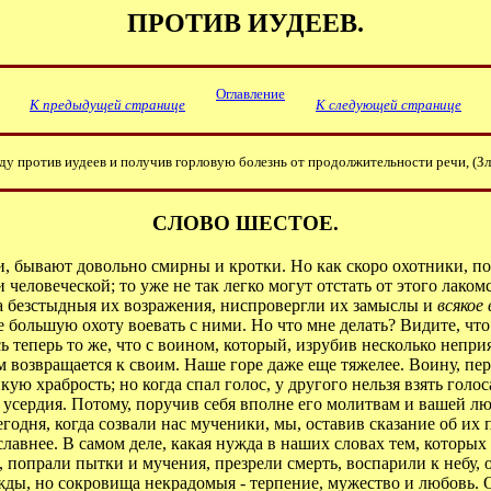
ПРОТИВ ИУДЕЕВ.
Оглавление
К предыдущей странице
К следующей странице
 против иудеев и получив горловую болезнь от продолжительности речи, (Злат
СЛОВО ШЕСТОЕ.
бывают довольно смирны и кротки. Но как скоро охотники, поймав
и человеческой; то уже не так легко могут отстать от этого лако
 на безстыдныя их возражения, ниспровергли их замыслы и
всякое
ще большую охоту воевать с ними. Но что мне делать? Видите, чт
 теперь то же, что с воином, который, изрубив несколько непри
м возвращается к своим. Наше горе даже еще тяжелее. Воину, п
ую храбрость; но когда спал голос, у другого нельзя взять голо
усердия. Потому, поручив себя вполне его молитвам и вашей люб
сегодня, когда созвали нас мученики, мы, оставив сказание об их
славнее. В самом деле, какая нужда в наших словах тем, котор
попрали пытки и мучения, презрели смерть, воспарили к небу, 
ежды, но сокровища некрадомыя - терпение, мужество и любовь. 