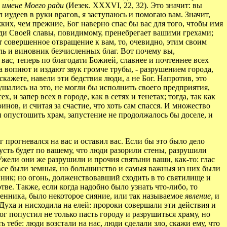
о имене Моего ради
(Иезек. XXXVI, 22, 32). Это значит: вы
 иудеев в руки врагов, я заступаюсь и помогаю вам. Значит,
ких, чем прежние, Бог наверно спас бы вас для того, чтобы имя
 ради Своей славы, повидимому, пренебрегает вашими грехами;
т совершенное отвращение к вам, то, очевидно, этим своим
ль и виновник безчисленных благ. Вот почему вы,
вас, теперь по благодати Божией, славнее и почтеннее всех
ла вопиют и издают звук громче трубы, - разрушением города,
кажете, навели эти бедствия люди, а не Бог. Напротив, это
ушались на это, не могли бы исполнить своего предприятия,
 и запер всех в городе, как в сетях и тенетах; тогда, так как
оинов, и считая за счастие, что хоть сам спасся. И множество
 и опустошить храм, запустение не продолжалось бы доселе, и
 прогневался на вас и оставил вас. Если бы это было дело
сть будет по вашему, что люди разорили стены, разрушили
Ужели они же разрушили и прочия святыни ваши, как-то: глас
 все были земныя, но большинство и самыя важныя из них были
нник; но огонь, долженствовавший сходить в то святилище и
ве. Также, если когда надобно было узнать что-либо, то
енника, было некоторое сияние, или так называемое
явление
, и
 Духа и нисходила на елей: пророки совершали эти действия и
г попустил не только пасть городу и разрушиться храму, но
ть тебе: люди возстали на нас, люди сделали зло, скажи ему, что