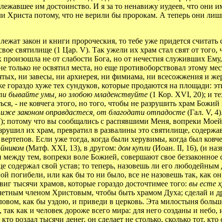
лежавшее им достоинство. И я за то ненавижу иудеев, что они и
 Христа потому, что не верили бы пророкам. А теперь они лишил
лежат закон и книги пророческия, то тебе уже придется считать
 свое святилище (1 Цар. V). Так ужели их храм стал свят от того,
их произошла не от слабости Бога, но от нечестия служивших Ему, 
е только не освятил места, но еще противоборствовал этому мест
ятых, ни завесы, ни архиерея, ни фимиама, ни всесожжения и жер
же гораздо хуже тех сундуков, которые продаются на площади: э
ти бывайте умы, но злобою младенствуйте
(1 Кор. XVI, 20); и т
ься, - не ковчега этого, но того, чтобы не разрушить храм Божи
:
иже законом оправдастеся, от благодати отпадосте
(Гал. V, 4
27); потому что вы сообщались с распявшими Меня, вопреки Моей
зрушил их храм, превратил в развалины это святилище, содержа
ртепов. Если уже тогда, когда были херувимы, когда был ковчег
ойником
(Матф. XXI, 13), в другом:
дом купли
(Иоан. II, 16), (и на
и между тем, вопреки воле Божией, совершают свое беззаконное с
еще содержал свой устав; то теперь, назовешь ли его любодейны
й погибели, или как бы то ни было, все не назовешь так, как он
виг тысячи храмов, которые гораздо досточтимее того:
вы есте 
почетным членом Христовым, чтобы быть храмом Духа; сделай и д
словом, как бы уздою, и приведи в церковь. Эта милостыня больш
 так как и человек дороже всего мира: для него созданы и небо, 
кто роздал тысячи денег, он сделает не столько, сколько тот, кт