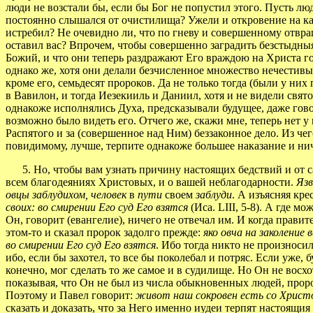
люди не возстали бы, если бы Бог не попустил этого. Пусть л
постоянно слышался от очистилища? Ужели и откровение на ка
истребил? Не очевидно ли, что по гневу и совершенному отвращен
оставил вас? Впрочем, чтобы совершенно заградить безстыдныя
Божий, и что они теперь раздражают Его враждою на Христа гор
однако же, хотя они делали безчисленное множество нечестивых
кроме его, семьдесят пророков. Да не только тогда (были у них
в Вавилон, и тогда Иезекииль и Даниил, хотя и не видели свят
однакоже исполнялись Духа, предсказывали будущее, даже гов
возможно было видеть его. Отчего же, скажи мне, теперь нет у 
Распятого и за (совершенное над Ним) беззаконное дело. Из чег
повидимому, лучше, терпите однакоже большее наказание и нич
5. Но, чтобы вам узнать причину настоящих бедствий и от сам
всем благодеяниях Христовых, и о вашей неблагодарности.
Язв
овцы заблудихом, человек
в
пути
своем
заблуди
. А изъясняя кре
своих: во смирении Его суд Его взятся
(Иса. LIII, 5-8). А где 
Он, говорит (евангелие), ничего не отвечал им. И когда правит
этом-то и сказал пророк задолго прежде:
яко овча на заколение 
во смирении Его суд Его взятся
. Ибо тогда никто не произноси
ибо, если бы захотел, то все бы поколебал и потряс. Если уже, 
конечно, мог сделать то же самое и в судилище. Но Он не восх
показывая, что Он не был из числа обыкновенных людей, про
Поэтому и Павел говорит:
живот наш сокровен есть со Христом
сказать и доказать, что за Него именно иудеи терпят настоящия