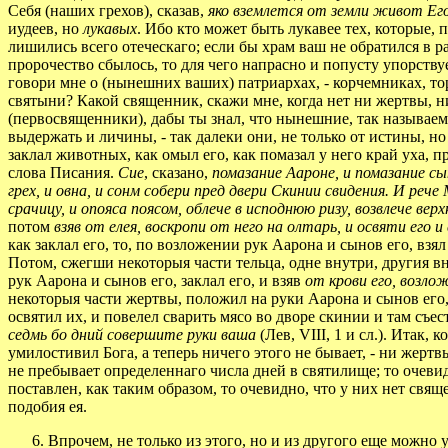
Себя (наших грехов), сказав,
яко вземлется от земли живот Ег
иудеев, но
лукавых
. Ибо кто может быть лукавее тех, которые, 
лишились всего отеческаго; если бы храм ваш не обратился в р
пророчество сбылось, то для чего напрасно и попусту упорствуе
говори мне о (нынешних ваших) патриархах, - корчемниках, тор
святыни? Какой священник, скажи мне, когда нет ни жертвы, н
(первосвященники), дабы ты знал, что нынешние, так называем
выдержать и личины, - так далеки они, не только от истины, н
заклал животных, как омыл его, как помазал у него край уха, 
слова Писания.
Сие
, сказано,
помазание Аароне, и помазание сы
грех, и овна, и сонм собери пред двери Скинии свидения. И рече
срачицу, и опояса поясом, облече в исподнюю ризу, возвлече верх
потом
взяв от елея, воскропи от него на олтарь, и освяти его и
как заклал его, то, по возложении рук Аарона и сынов его, взя
Потом, сжегши некоторыя части тельца, одне внутри, другия в
рук Аарона и сынов его, заклал его, и взяв
от крови его, возлож
некоторыя части жертвы, положил на руки Аарона и сынов его, 
освятил их, и повелел сварить мясо во дворе скинии и там съес
седмь бо дний совершите руки ваша
(Лев, VIII, 1 и сл.). Итак
умилостивил Бога, а теперь ничего этого не бывает, - ни жер
не пребывает определеннаго числа дней в святилище; то очевидн
поставлен, как таким образом, то очевидно, что у них нет свящ
подобия ея.
6. Впрочем, не только из этого, но и из другого еще можно у