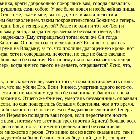
льника, враги добровольно покорялись вам, города сдавались
ны рушились сами собою. У вас была новая и необычайная пища,
Отчего же, скажи мне, вы тогда, хотя и жили нечестиво,
им благоволением, таким покровительством Божиим; а теперь,
дин Бог, а теперь другой? Разве не один и тот же (Бог) и
 вам у Бога, а когда теперь меньше беззаконствуете, Он
 надлежало (Ему отвращаться) тогда; если же Он тогда
 За что же Он не оказал снисхождения? Если вы стыдитесь
ли руки на Владыку; за то, что пролили драгоценную кровь; вот
гда, хотя и совершалось нечестие, но еще не было сделано
о большаго беззакония. Вот почему вы и наказываетесь теперь
ерь, когда ничего такого не делаете, отвращается? Ясно, что,
 и не скроетесь ли, вместо того, чтобы противоречить столь
м, что вы убили Его. Если Финеес, умертвив одного кого-то,
; если он поражением одного беззаконника избавил от гнева
ззаконник. Отчего же Финеес, умертвив беззаконника, оправдан
чести, но еще подверглись большим бедствиям, чем в то время,
или беззаконно со Спасителем и Владыкою вселенной? Теперь
чрез Иеремию пощадить ваш город, если перестанете носить
я с вами, потому что этот ваш грех (против Христа) больше всех
 дела ваши, но за то именно (величайшее) беззаконие вы
ое множество грехов. Это видно как из всего сказаннаго, так и
о вы достойны были безчисленных бедствий, „но Я, говорит,