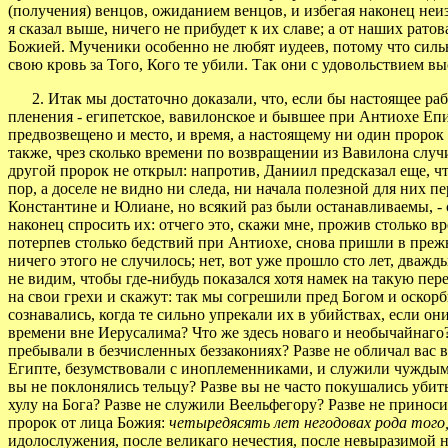
(получения) венцов, ожиданием венцов, и избегая наконец неи
я сказал выше, ничего не прибудет к их славе; а от наших рат
Божией. Мученики особенно не любят иудеев, потому что сильн
свою кровь за Того, Кого те убили. Так они с удовольствием в
2. Итак мы достаточно доказали, что, если бы настоящее рабст
пленения - египетское, вавилонское и бывшее при Антиохе Еп
предвозвещено и место, и время, а настоящему ни один пророк 
также, чрез сколько времени по возвращении из Вавилона случитс
другой пророк не открыл: напротив, Даниил предсказал еще, что
пор, а доселе не видно ни следа, ни начала полезной для них п
Константине и Юлиане, но всякий раз были останавливаемы, -
наконец спросить их: отчего это, скажи мне, прожив столько в
потерпев столько бедствий при Антиохе, снова пришли в прежн
ничего этого не случилось; нет, вот уже прошло сто лет, дважд
не видим, чтобы где-нибудь показался хотя намек на такую пер
на свои грехи и скажут: так мы согрешили пред Богом и оскорб
сознавались, когда те сильно упрекали их в убийствах, если он
времени вне Иерусалима? Что же здесь новаго и необычайнаго? 
пребывали в безчисленных беззакониях? Разве не обличал вас в
Египте, безумствовали с иноплеменниками, и служили чуждым бо
вы не поклонялись тельцу? Разве вы не часто покушались убить
хулу на Бога? Разве не служили Веельфегору? Разве не приноси
пророк от лица Божия:
четыредясять лет негодовах рода того,
идолослужения, после великаго нечестия, после невыразимой 