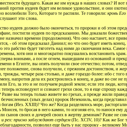
звестности будущаго. Какая же им нужда в наших словах? И вот
ований против иудеев будет им великое удовольствие, и они охо
о возлюбили Того, Котораго те распяли. Те говорили:
кровь Его
ыслушают эти слова.
во иудеев должно было окончиться, то пророки и об этом предск
ифане, постигли иудеев по предсказанию. Мы доказали божестве
не назначил времени (продолжения). Что оно настанет, все приве
я, - об этом предсказал Даниил; но что оно будет иметь конец, и
 это рабство будет тяготеть над ними до скончания века. Самое 
еремены, хотя они и многократно покушались возстановить храм. 
 сперва воинами, а после огнем, вышедшим из оснований и пре
ремени в Египте, вы опять получили свое отечество; потом, отве
ее положение, снова получили, с прежним достоинством, и жертв
ы, трижды, четыре раза столько, и даже гораздо более: ибо с тог
емену, напротив дела их разстроились в конец, и даже во сне не
или Его, за это и не получаем родной земли; если эти люди, ко
и теперь исповедуют и сознают грехи свои, то я еще спрошу кажда
Разве вы теперь только живете во грехах, а прежде жили правед
 безчисленных (злых делах) пророк Иезекииль, когда представил 
гам (Иез. XXIII)? Что же? Когда разделялось море, расторгались
 Моисея, то бросая в него камни, то изгоняя его, то нанося ему
ли сынов своих и дочерей своих в жертву демонам? Разве не сов
 и рех: присно заблуждают сердцем
(Пс. XCIV, 10)? Как же Бог т
неблагодарности, позволил еще быть у нас пророку - великому 