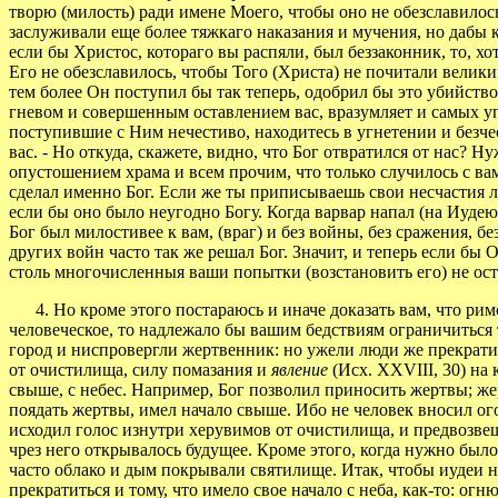
творю (милость) ради имене Моего, чтобы оно не обезславилос
заслуживали еще более тяжкаго наказания и мучения, но дабы кт
если бы Христос, котораго вы распяли, был беззаконник, то, х
Его не обезславилось, чтобы Того (Христа) не почитали велики
тем более Он поступил бы так теперь, одобрил бы это убийств
гневом и совершенным оставлением вас, вразумляет и самых уп
поступившие с Ним нечестиво, находитесь в угнетении и безче
вас. - Но откуда, скажете, видно, что Бог отвратился от нас? 
опустошением храма и всем прочим, что только случилось с вами
сделал именно Бог. Если же ты приписываешь свои несчастия лю
если бы оно было неугодно Богу. Когда варвар напал (на Иудею),
Бог был милостивее к вам, (враг) и без войны, без сражения, бе
других войн часто так же решал Бог. Значит, и теперь если бы
столь многочисленныя ваши попытки (возстановить его) не ос
4. Но кроме этого постараюсь и иначе доказать вам, что римск
человеческое, то надлежало бы вашим бедствиям ограничиться 
город и ниспровергли жертвенник: но ужели люди же прекратил
от очистилища, силу помазания и
явление
(Исх. XXVIII, 30) на
свыше, с небес. Например, Бог позволил приносить жертвы; жер
поядать жертвы, имел начало свыше. Ибо не человек вносил ого
исходил голос изнутри херувимов от очистилища, и предвозве
чрез него открывалось будущее. Кроме этого, когда нужно был
часто облако и дым покрывали святилище. Итак, чтобы иудеи н
прекратиться и тому, что имело свое начало с неба, как-то: огню