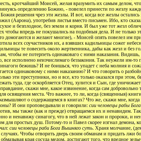
честь, кротчайший Моисей, желая вразумить их самым делом, что
овинуясь определению Божию, - повелел принести по жезлу каждом
Божия решения чрез эти жезлы. И вот, когда все жезлы остались
жил (Аарона), употребив листья вместо письмен. Ибо, кто сказа
сухое и безплодное, без земли и корня. И был уже тот жезл обли
сех чтобы впредь не покушались на подобныя дела. И не только 
-то домогаются и желают многие), - Моисей опять повелел им п
лотила всех соучастников их, а взявших кадильницы сожег небес
льницы те повесить около жертвенника, дабы как жезл и без го
ам, чтобы не потерпеть одинаковаго с ними наказания. Видишь,
во, все исполнено неизчислимаго беззакония. Так неужели им-то 
инагоги бежишь? И не боишься, что упадет с неба молния и сожже
ргается одинаковому с ними наказанию? И что говорить о разбойн
олько эти преступники, но и все, кто только оказался при этом,
ежать туда, где оскорбляется Отец, хулится и Сын, где уничиж
оправдание, скажи мне, какое извинение, когда сам добровольно 
ля освящения места. Что важнее, то ли, когда (священныя) книги 
 размышляют о содержащемся в книгах? Что же, скажи мне, когда
демоны? И они проповедывали и говорили:
сии человецы рабы Бог
ротив, мы также (как и прежде) отвращаемся их и ненавидим. Та
нно и ненавижу синагогу, что в ней лежат закон и пророки, и не
 для простых душ. Потому-то и Павел скорее изгнал демона, ког
ичал:
сии человецы раби Бога Вышняго суть
. Храня молчание, (де
х случаях. Чтобы отворить дверь своим обманам и придать лжи 
обмазывая края сосуда медом, достигают того, что вредное зелье