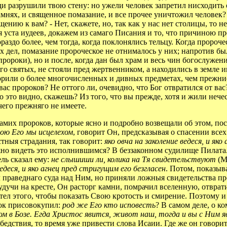
юди разрушили твою стену: но ужели человек запретил нисходит
мнях, и священное помазание, и все прочее уничтожил человек?
ию к вам? - Нет, скажете, но, так как у нас нет столицы, то нет
 уста иудеев, докажем из самаго Писания и то, что причиною п
аздо более, чем тогда, когда поклонялись тельцу. Когда пророче
 дел, помазание пророческое не отнималось у них; напротив был
 пророки), но и после, когда дан был храм и весь чин богослуже
ого святых, не стояли пред жертвенником, а находились в земле
орили о более многочисленных и дивных предметах, чем прежние
вас пророков? Не оттого ли, очевидно, что Бог отвратился от вас
о это видно, скажешь? Из того, что вы прежде, хотя и жили нечест
его прежняго не имеете.
их пророков, которые ясно и подробно возвещали об этом, посл
ою Его мы исцелехом
, говорит Он, предсказывая о спасении всех
стныя страдания, так говорит:
яко овча на заколение ведеся, и як
можно видеть это исполнившимся? В беззаконном судилище Пилата.
ель сказал ему:
не слышиши ли, колика на Тя свидетельствуют
(Ма
ведеся, и яко агнец пред стригущим его безгласен
. Потом, показыв
л праведнаго суда над Ним, но приняли ложныя свидетельства п
будучи на кресте, Он расторг камни, помрачил вселенную, отврати
отел этого, чтобы показать Свою кротость и смирение. Поэтому 
рок присовокупил:
род же Его кто исповесть
? В самом деле, о к
 в Бозе. Егда Христос явится, живот наш, тогда и вы с Ним яв
 бедствия, то время уже привести слова Исаии. Где же он говори