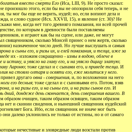
и богатыя вместо смерти Его
(Иса, LIII, 9). Не просто сказал:
не произошло этого, если бы вы не опозорили себя теперь, и не
я, ты мог бы еще не верить, иудей; но, если вопиют дела и
а, и слово судное (Исх. XXVII, 15), и явление (ст. 30)? Не
кажи мне, когда нет того древняго помазания, ни всей прочей
щенстве, по которым в древности были поставляемы
енников, и играют как бы на сцене, или даже, не могут
 был священником, сколько Моисей принес о нем жертв, сколько
скинии) назначенное число дней. Но лучше выслушать и самыя
рона и сыны его, и ризы их, и елей помазания, и телца, иже за
иведе
их - изложим сокращенно -
измы я водою, облече в
е и истину, и увясло на главу его, и на увясло дщицу златую
;
главу Аароню
; тоже сделал и с сынами его,
и приведе телца
. И
олия на стояло олтаря и освяти его, еже молитися у него
.
, привел другаго
овна - совершения
, и, по возложении на него
 ноги его десныя
; тоже сделал и с сыновьями его. Потом, взяв
рона, и на ризы его, и на сыны его, и на ризы сынов его
. И
мь дний, дондеже день скончается, день совершения вашего. В
аким образом очищен, таким образом освящен, таким образом
когда нет и скинии свидения, и нынешний священник иудейский
прогневляет Бога. Ибо, если священник не иначе мог быть
то они далеко уклонились не только от истины, но и от самаго
екоторые нечестивые и зловредные люди возстали против