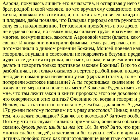
Аарона, покушаясь лишить его начальства, и оспаривая у него 
брат, родной и свой человек, но что вручил ему священство, п
жезлы, положил их в скинии, и, положив там, повелел ожидать 
и плодами, дабы познали, что Владыка природы опять рукополо
силу ея к плодоношению, Тот заставил прозябнуть и это древо, 
не издавая голоса, но самым видом сильнее трубы вразумляя в
многие, возмутившись, захотели Аароновой чести (власти, как
свыше. И когда они воскурили фимиам, земля разверзлась, пог
потомки знали о дивном решении Божием, Моисей повелел кади
говорили, внушали и советовали не подражать в безумии предк
иудеев все детския игрушки, все смех, и срам, и корчемничест
делать и говорить только противное законам Божиим? В их-то с
разбойничал, но только оказался в вертепе разбойников, подве
негодяи и обманщики низвергли у нас (царския) статуи, то не т
потерпели жестокое наказание? А ты торопишься, скажи мне, б
входя в эти мерзкия и нечистыя места? Какое же будешь иметь 
мне, что там лежит закон и книги пророков: этого не довольно д
что содержится в этих книгах? Очевидно то, когда и говорят и
Нельзя, сказать этого: он остался тем, чем был, диаволом. А 
17): ужели поэтому поставим их в ряду апостолов? Никак; нап
тем, что лежат, освящают? Как же это возможно? За то-то особе
Потому, что это служит сильною приманкою, большим соблазном
сказано,
духови рече: изыди из нея
(ст. 18). За что? За то, что кр
многих слабых людей, и заставляли бы слушать себя и в други
истины, подобно тому, как приготовляющие ядовитые составы, 