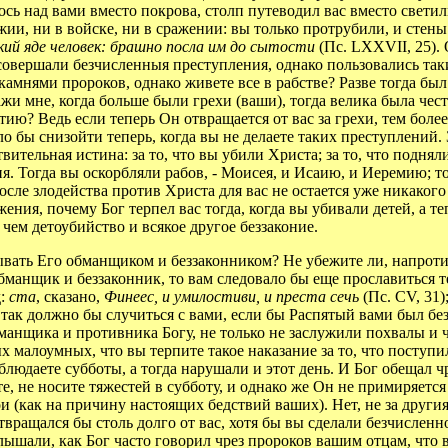
лось над вами вместо покрова, столп путеводил вас вместо свети
ужии, ни в войске, ни в сражении: вы только протрубили, и сте
ский яде человек: брашно посла им до сытости
(Пс. LXXVII, 25). 
совершали безчисленныя преступления, однако пользовались так
камнями пророков, однако живете все в рабстве? Разве тогда был о
и мне, когда больше были грехи (ваши), тогда велика была честь
ию? Ведь если теперь Он отвращается от вас за грехи, тем более
ло бы снизойти теперь, когда вы не делаете таких преступлений.
ствительная истина: за то, что вы убили Христа; за то, что подня
я. Тогда вы оскорбляли рабов, - Моисея, и Исаию, и Иеремию; то
после злодейства против Христа для вас не остается уже никаког
ния, почему Бог терпел вас тогда, когда вы убивали детей, а теп
 чем детоубийство и всякое другое беззаконие.
ать Его обманщиком и беззаконником? Не убежите ли, напротив,
бманщик и беззаконник, то вам следовало бы еще прославиться те
д:
ста
, сказано,
Финеес, и умилостиви, и преста сечь
(Пс. CV, 31)
так должно бы случиться с вами, если бы Распятый вами был бе
обманщика и противника Богу, не только не заслужили похвалы и 
х малоумных, что вы терпите такое наказание за то, что поступ
блюдаете субботы, а тогда нарушали и этот день. И Бог обещал 
ете, не носите тяжестей в субботу, и однако же Он не примиряетс
и (как на причину настоящих бедствий ваших). Нет, не за другия
 отвращался бы столь долго от вас, хотя бы вы сделали безчисленн
ы слышали, как Бог часто говорил чрез пророков вашим отцам, чт