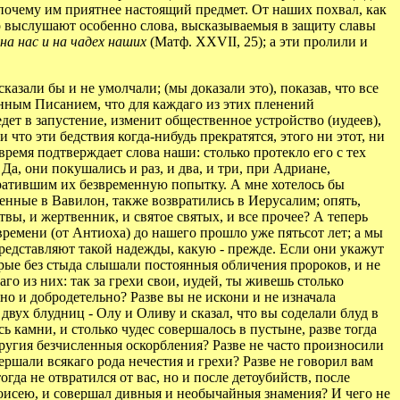
 почему им приятнее настоящий предмет. От наших похвал, как
тно выслушают особенно слова, высказываемыя в защиту славы
 на нас и на чадех наших
(Матф. XXVII, 25); а эти пролили и
азали бы и не умолчали; (мы доказали это), показав, что все
нным Писанием, что для каждаго из этих пленений
дет в запустение, изменит общественное устройство (иудеев),
 что эти бедствия когда-нибудь прекратятся, этого ни этот, ни
время подтверждает слова наши: столько протекло его с тех
Да, они покушались и раз, и два, и три, при Адриане,
кратившим их безвременную попытку. А мне хотелось бы
денные в Вавилон, также возвратились в Иерусалим; опять,
ы, и жертвенник, и святое святых, и все прочее? А теперь
о времени (от Антиоха) до нашего прошло уже пятьсот лет; а мы
 представляют такой надежды, какую - прежде. Если они укажут
торые без стыда слышали постоянныя обличения пророков, и не
го из них: так за грехи свои, иудей, ты живешь столько
но и добродетельно? Разве вы не искони и не изначала
двух блудниц - Олу и Оливу и сказал, что вы соделали блуд в
 камни, и столько чудес совершалось в пустыне, разве тогда
 другия безчисленныя оскорбления? Разве не часто произносили
ершали всякаго рода нечестия и грехи? Разве не говорил вам
огда не отвратился от вас, но и после детоубийств, после
Моисею, и совершал дивныя и необычайныя знамения? И чего не