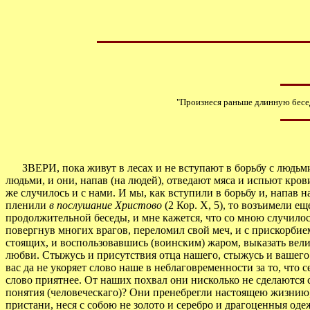
"Произнеся раньше длинную беседу
ЗВЕРИ, пока живут в лесах и не вступают в борьбу с людьми, 
людьми, и они, напав (на людей), отведают мяса и испьют кров
же случилось и с нами. И мы, как вступили в борьбу и, напав
пленили
в послушание Христово
(2 Кор. X, 5), то возъимели е
продолжительной беседы, и мне кажется, что со мною случилось
повергнув многих врагов, переломил свой меч, и с прискорбие
стоящих, и воспользовавшись (воинским) жаром, выказать велик
любви. Стыжусь и присутствия отца нашего, стыжусь и вашего 
вас да не укоряет слово наше в неблаговременности за то, что 
слово приятнее. От наших похвал они нисколько не сделаются 
понятия (человеческаго)? Они пренебрегли настоящею жизнию, 
пристани, неся с собою не золото и серебро и драгоценныя од