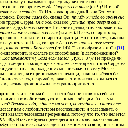
мало-по-малу показывает праведнику величие своего
, странник говорит ему:
где Сарра жена твоя
(ст. 9)? И такой
вечает:
се в сени
(ст. 9). И так как пришедший, как Бог, хотел
еловека.
Возвращаяся бо,
сказал Он,
прииду к тебе во время сие
яние трудов Сарры!
Она же
, сказано,
услыша пред дверми сени
равдать Сарру, божественное Писание предварительно заметило,
сташа Сарре бывати женская
(там же). Изсох, говорит оно,
еклонных летах, и о старости праотца. Но в то время, как она
 не утаится от Него, говорит Аврааму:
что яко разсмеяся
ит,
изнеможет у Бога слово
(ст. 14)? Таким образом вот Он
[11]
огу оживотворить и сделать их способными (к деторождению)?
и?
Еда изнеможет у Бога всяк глагол
(Лук. I, 37)? Не прежде ли
гда, говорит, я возвращусь в это же самое время, тогда Сарра на
но и действительно; рождение сына покажет ей силу Моего
я ум. Писание, все приписывая ея немощи, говорит:
убояся бо
тайно посмеялась, не думай однакож, что можешь скрыться от
 всему этому причиной - наше странноприимство.
оротечныя и тленныя блага, но чтобы приготовить себе и в
м примет нас в обителях, уготованных любящим Его, а мы
а что?
Взалкахся бо, и дасте ми ясти, возжадахся, и напоисте
елевает нам с любопытством расспрашивать и разведывать о
ости казался человеком презренным, потому что то, что делается
XV, 40). Итак, не будем пренебрегать столь великою пользою,
бует он нас избытка усердия, а не множества яств, не трапезы