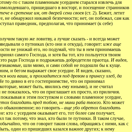
потому-то с таким пламенным усердием старался извлечь для
 помолодевшаго, пришедшаго в восторг, и посещение странников
итече в сретение им, от дверей сени своея
(ст. 2). Бежит, летит
ге, не обнаружил никакой безпечности; нет, он побежал, сам как
ступал праведник, предполагая, что принимает (к себе)
лучим такую же ловитву, а лучше сказать - и всегда может
зведывали о путниках (кто они и откуда), говорит:
иже аще
ности не унижай его, но подумай, что ты в нем принимаешь
ринял самого Господа, и хотя бы тот, кто пользуется твоим
ь это ради Господа и подражаешь добродетели праотца.
И видев
,
незнакомые, шли мимо, и сами собой не подошли бы к куще.
ним, и бегом выражает свое усердие. И видев, сказано,
ся ноги ваши, и прохладитеся под древом и принесу хлеб, да
! Не то дивно в его гостеприимстве, что он принимал
(которые, может быть, явились ему юными), и не считал
 не показалось, что он приглашает их просто, из приличия.
,
показывая и этим поступком и словами пламенное усердие,
ретох благодать пред тобою, не мини раба твоего.
Кто может
ело обыкновенное; но говорить -
аще убо обретох благодать
: кто с усердием оказывает его, тот более сам получает,
 так потому, что знал, кто были те путники. В таком случае,
обычайно, что он говорит такия слова, обращаясь с ними, как с
быть, один из пришедших казался важнее других; к нему