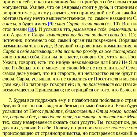
принял к себе, и какия великия блага приобрел себе своим ст
могущества. Увидев, что он (Авраам) стоит у дуба, и стоянием
вопрос тотчас дал ему разуметь, что пришедший не был какой-
обетовать ему нечто вышеестественное, то, самым названием 
в часы, и
будет иметь
[9]
сына Сарра жена твоя
(ст. 10). Вот 
стоя позади
[10]
. И услышав это,
разсмеяся в себе, глаголющи: 
что Авраам и Сарра
заматоревшая беста во днех своих
(ст. 11
источник, потемнело око, самый организм поврежден. Обращая н
размышляла так в куще, Ведущий сокровенныя помышления, жела
Сарра в себе глаголющи: еда истинно рожду, аз же состарехс
явно открыл себя. Или вы не знаете, говорит Он, что я, как Г
Ужели, говорит, есть что-нибудь невозможное для Бога? Не Я 
еще Я обещал это, и может ли слово Мое не исполниться? Слу
самом деле узнает, что ни старость, ни неплодство ея не буду
слова. Сарра, услышав, что не скрылись от Посетителя и мысли
(там же). Но патриарх говорит ей:
ни, но разсмеялася еси
(там ж
всемогущества Пришедшаго; не отрицайся от того, что было, и
7. Будем все подражать ему, и позаботимся побольше о странн
будущей жизни наслаждение безсмертными благами. Если будем 
услышим от Него:
приидите, благословении Отца моего, насл
мя, странен бех, и введосте мене, в темнице, и посетисте Мен
тех, кому намереваемся оказать свои услуги. Ты, говорит он, д
для них, усвояю Я себе. Почему и присовокупляет:
понеже сот
происходящею от странноприимства, но постараемся каждый ден