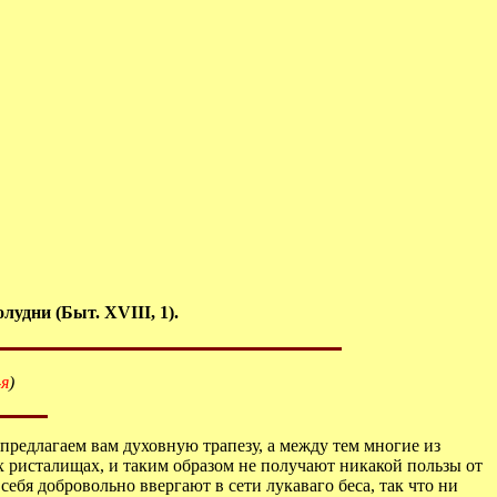
удни (Быт. XVIII, 1).
-я
)
редлагаем вам духовную трапезу, а между тем многие из
х ристалищах, и таким образом не получают никакой пользы от
ебя добровольно ввергают в сети лукаваго беса, так что ни