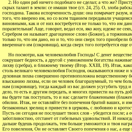
2. Но один раб ничего подобнаго не сделал; а что же? Приступи
скрых талант в земли: се имаши твое (ст. 24, 25). О, злоба раб
господина. Такова испорченность души: она помрачает разум, и
того, что вверено им, но со всем тщанием передавали учащимся
виновными, как и от них востребуется не только то, что им дан
поразительная! Аще, говорит, ведал еси, яко жну, идеже не сея
Серебром он называет драгоценное слово (Божие), а торжниками 
только то, что им дано, но и то, что они сверх того приобрели
ввереннаго им (сокровища), когда сверх того потребуется еще 
Но посмотри, как человеколюбив Господь! С денег вещественн
сокрушает бедность, а другой с умножением богатства наживает
лихву (сребра), и ближнему твоему (Втор. XXIII, 19). Итак, к
столь великаго человеколюбия Господня, оказываются ниже и х
духовная лихва совершенно противоположна вещественному бога
взысканию лихвы, если он человек благоразумный, то чем бол
нам (сокровище), тогда каждый из вас должен усугубить труд и 
дело, то есть и другим передать, и многих привести на путь 
вы будете так поступать, то и нас сделаете блаженными (блаж
обилии. Итак, не оставляйте без попечения братий ваших, и име
беззаконных зрелищ и привести в церковь, с любовию и кротости
Пусть он сегодня не послушает твоих слов - убедится после; а 
заботливостию, отстанет от гибельных удовольствий. И никогда н
дальше будешь продолжать, тем больше умножится и твоя наград
Его повеления, Он не оставляет Своего попечения о нас, а еще