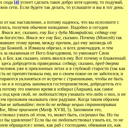
их сюда
[4]
успеет сделать такое добро хотя одному, то подумай,
ои сети. Если будете так делать, то услышите и вы в тот день:
 от нас наставление, а потому надеюсь, что вы исполните с
ились, получив обычное назидание. Надобно и сегодня
.
Явися же,
сказано,
ему Бог у дуба Мамврийска, седящу ему
ам богатство.
Явися же ему Бог,
сказано. Почему (Моисей) так
вавшее этому время, между прочим, дал ему заповедь об
еди Божией, и Измаила обрезал, и всех домочадцев, и тем
ть за оказанныя от Него благодеяния, то умножает Свои
 и Бог, как сказано, опять явился ему. Вот почему и блаженный
 здесь добродетель праведника:
седящу,
сказано,
пред дверми
человек уже в преклонных летах и в глубокой старости (так как
сть не препятствовала ему, ни о своем покое он не заботился, и
стараются уклоняться от встречи с странниками, чтобы не быть
о он и в полдень занимался гостеприимством, добродетель его
а потому это именно время и избирал (Авраам), как самое
 под кров свой, не любопытствуя узнавать что-либо о них, и не
всем прохожим оказывать свое радушие. Когда таким образом
ия не забывайте: тем бо не ведяще нецыи странноприяша
Мое, Мене приемлет
(Матф. XVIII, 5). Запомним это,
ствовал узнать об этом, то, может быть, согрешил бы. Но ты
ил бы удивление? Если бы он любопытствовал узнать их, то не
ием обращался с ними, как раб с господами, обязывая их, как