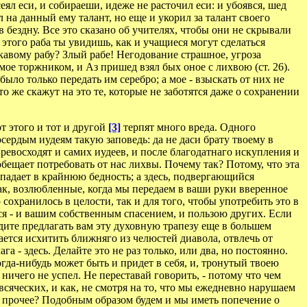
еял еси, и собираеши, идеже не расточил еси: и убоявся, шед
л на данный ему талант, но еще и укорил за талант своего
 бездну. Все это сказано об учителях, чтобы они не скрывали
этого раба ты увидишь, как и учащиеся могут сделаться
укавому рабу? Злый рабе! Негодование страшное, угроза
 мое торжником, и Аз пришед взял бых оное с лихвою (ст. 26).
ыло только передать им серебро; а мое - взыскать от них не
то же скажут на это те, которые не заботятся даже о сохранении
т этого и тот и другой
[3]
терпят много вреда. Одного
сердым иудеям такую заповедь: да не даси брату твоему в
превосходят и самих иудеев, и после благодатнаго искупления и
ещает потребовать от нас лихвы. Почему так? Потому, что эта
впадает в крайнюю бедность; а здесь, подвергающийся
ак, возлюбленные, когда мы передаем в ваши руки вверенное
 сохранилось в целости, так и для того, чтобы употребить это в
тся - и вашим собственным спасением, и пользою других. Если
дите предлагать вам эту духовную трапезу еще в большем
рается исхитить ближняго из челюстей диавола, отвлечь от
а - здесь. Делайте это не раз только, или два, но постоянно.
когда-нибудь может быть и придет в себя, и, тронутый твоею
о ничего не успел. Не переставай говорить, - потому что чем
сяческих, и как, не смотря на то, что мы ежедневно нарушаем
и и прочее? Подобным образом будем и мы иметь попечение о