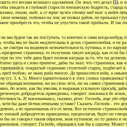
лишить его весьма великаго одолжения. Он знал, что делал
[5]
, и 
чтобы увидеть в глубокой старости юношескую бодрость, старца
сказано,
очима, виде, и се трие мужи стояху над ним: и видев пр
 свои немощи, побежал на лов; не позвал рабов, не приказал слу
олжен приобресть это, чтобы не упустить такой прибыли. И так по
 мы будем так же поступать, то конечно и сами когда-нибудь по
я), чтобы мы не были медлительны в делах страннолюбия, и не ра
к, не смотри на видимую незначительность путника, и по наруж
 призрение страннику, то получишь такую награду, как если бы п
ри на это: тебе дана будет полная награда за то, что ты делаеш
блено здесь и слово
притече,
дабы ты знал, что странники, как 
остаревшийся, покрытый сединами столетний старец, подбегает к 
ь пред тобою, не мини раба твоего. Да принесется вода, и омыют
ему
(ст. 3, 4, 5). Много удивительнаго в этих словах праведника
 не обращая внимания, ни на свои лета, ни на самих странников 
азано,
до земли,
как бы умоляя, и выражая усильную просьбу, дабы
зреченную добродетель праведника, говорит:
поклонися до земли
ботливость.
И поклонившись,
сказано,
рече: Господи, аще убо об
о, хотя бы даже безчисленными устами? Сказать:
Господи
- это д
одеяние, а не принимаешь его от меня. Вот истинное страннолюбие
е унижай добродетели праведника, предполагая, будто он говорил
ли бы он говорил таким образом, зная путников; но то дивно и не
транников, говорит:
Господи,
обращаясь как бы к одному. Может 