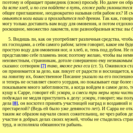
поэтому и обращает праведник (свою) просьбу. Но далее он обр
да ясте хлеб, и по сем пойдете в путь, егоже ради уклонистеся
общее приглашение, неоднократно называя себя рабом их? И смо
омыются ноги ваши и прохладитеся под древом.
Так как, говор
могу только доставить вам воду для омовения, и потом отдохнов
роскошное, множество лакомств, или разнообразныя яства: вы б
5. Видишь ли, как он употребляет различныя средства, чтобы у
их господами, а себя самого рабом; затем говорит, какое им буд
простую воду для омовения ног, и хлеб, и, тень под дубом. Не 
представляю себе пламень зноя; поэтому желаю, чтобы вы немн
неизвестным, странникам, дотоле совершенно ему незнакомым? 
сказано: сотворим
[7]
тако, якоже рекл еси
(ст. 5). Оживился ст
он принимается за дело, как ликует от радости и восхищается,
на ловитву их, божественное Писание указало на его поспешно
и теперь не оставляет своего усердия, но показывает еще более
показываем много заботливости, а когда войдем в самое дело, т
кущу к Сарре, говорит ей:
ускори, и смеси три меры муки чис
побуждал не медля приступить к делу:
ускори,
говорит; мы пол
дела
[8]
, он восхотел принять участницей наград и воздаяний и
престарелой? (Ведь ей было уже девяносто лет). И Сарра не от
таким же образом научали своих сожительниц, не чрез рабов дел
участие в добрых делах своих мужей, чтобы не стыдились стра
труд, и исполняла обязанности рабынь.