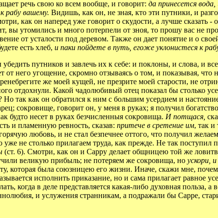
ащает речь свою ко всем вообще, и говорит:
да принесется вода,
 к рабу вашему.
Видишь, как он, не зная, кто эти путники, и раз
три, как он наперед уже говорит о скудости, а лучше сказать - о
ит, вы утомились и много потерпели от зноя, то прошу вас не п
ение от усталости под деревом. Также он дает понятие и о своей
удете есть хлеб,
и паки пойдете в путь, егоже уклонистеся к раб
бедить путников и завлечь их к себе: и поклоны, и слова, и вс
ет от него угощение, скромно отзываясь о том, и показывая, что 
пренебрегите же моей кущей, не презрите моей старости, не отри
ого отдохнули. Какой чадолюбивый отец показал бы столько усе
Но так как он обратился к ним с большим усердием и настоянием
арец; сокровище, говорит он, у меня в руках; я получил богатств
 как будто несет в руках безчисленныя сокровища.
И потщася,
ск
сть и пламенную ревность, сказав:
притече в сретение им
, так и
 горячую любовь, и не стал безпечнее оттого, что получил желаем
о уже не столько прилагаем труда, как прежде. Не так поступил 
ты
(ст. 6). Смотри, как он и Сарру делает общницею той же ловитв
учили великую прибыль; не потеряем же сокровища, но
ускори, 
 ту, которая была союзницею его жизни. Иначе, скажи мне, почем
казывается исполнить приказание, но и сама прилагает равное у
ать, когда в деле представляется какая-либо духовная польза, а
ннолюбия, и услужения странникам, а подражали бы Сарре, стари