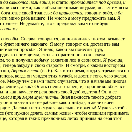
 и да омыются ноги ваши,
и опять:
прохладитеся под древом, и
говаривая с ними, как с обыкновенными людьми, делает им всем
 богатстве своей трапезы:
да принесется,
говорит,
вода, и да
ройти мимо раба вашего. Не много я могу предложить вам. Я
 трапезе. Не думайте, что я предложу вам что-нибудь
у вашему.
е способы. Сперва, говорится, он поклонился; потом называет
не будет ничего важнаго. Я могу, говорит он, доставить вам
ньте моей просьбы. Я знаю, какой вы понесли труд,
рдия к своим детям, сколько праотец показал людям
, то и получил добычу, захватив лов в свои сети.
И рекоша,
о; теперь забуду и свою старость. И смотри, с каким восторгом
азано,
Авраам в сень
(ст. 6). Как в то время, когда устремлялся он
 теперь, когда он увидел этих мужей, и достиг того, чего желал,
ое. Между тем с нами часто случается, что в начале мы иногда
праведник, а как? Опять спешит старец, и, торопливо вбежав в
ы, и как научает ее ревновать своей добродетели! Он и ее
и смеси три меры муки чисты.
Зная важность такого добраго
у он приказал это не рабыне какой-нибудь, а жене своей
сердие. Да слышат это мужья, да слышат и жены! Мужья - чтобы
 все (что нужно) делать самим; жены - чтобы спешили принимать
це, которая в таких преклонных летах приняла на себя этот