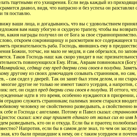
сделать тщетными его ухищрения. Если ведь каждый из приходящ
рамится диавол, видя, что напрасно и без успеха он разставлял св
ми тя поставлю.
вижу ваши лица, и догадываюсь, что вы с удовольствием приняли
редложим вам нашу убогую и скудную трапезу, чтобы вы возврат
и, какия награды получил он от Бога за свое странноприимство
слово, откроем сокровищницу и разсмотрим все содержащееся т
меть признательность раба. Господь, явившись ему в предшество
ния Божии, тотчас, ни мало не медля, и сам обрезался, по запов
ется. Таков Господь наш: как скоро увидит в нас признательнос
ательность повинующихся Ему. Итак, Авраам повиновался (Богу),
 Мамврийска, седящу ему пред дверми сени своея в полудни.
Заметь
ому другому из своих домочадцев созывать странников, но сам, 
, - сам сидел у дверей. Так он занят был этим делом, и ни старо
 многие другие не только не имеют такого усердия, а напротив, 
ик: нет, он сидел
пред дверми сени своея в полудни.
И оттого, чт
инужденные идти в это время, особенно нуждаются в призрении, 
ебя отрадою служить странникам; палимых зноем старался вводить
любивому человеку не свойственно разведывать, а свойственно 
к себе и Господа с ангелами. Потому и Павел сказал:
страннолюб
 Христос сказал:
иже аще приимет единаго от малых сих во имя 
дем разведывать, кто он и откуда. Если бы и праотец полюбопыт
вестно? Напротив, если бы в самом деле знал, то чем он заслуж
 зная, кто были пришедшие к нему, он с таким усердием и почтен