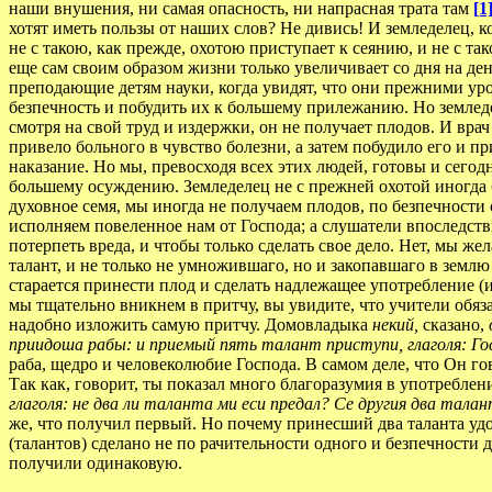
наши внушения, ни самая опасность, ни напрасная трата там
[1
хотят иметь пользы от наших слов? Не дивись! И земледелец, ко
не с такою, как прежде, охотою приступает к сеянию, и не с т
еще сам своим образом жизни только увеличивает со дня на ден
преподающие детям науки, когда увидят, что они прежними уро
безпечность и побудить их к большему прилежанию. Но земледе
смотря на свой труд и издержки, он не получает плодов. И врач
привело больного в чувство болезни, а затем побудило его и пр
наказание. Но мы, превосходя всех этих людей, готовы и сегодн
большему осуждению. Земледелец не с прежней охотой иногда бр
духовное семя, мы иногда не получаем плодов, по безпечности 
исполняем повеленное нам от Господа; а слушатели впоследстви
потерпеть вреда, и чтобы только сделать свое дело. Нет, мы ж
талант, и не только не умножившаго, но и закопавшаго в землю
старается принести плод и сделать надлежащее употребление (из
мы тщательно вникнем в притчу, вы увидите, что учители обязан
надобно изложить самую притчу. Домовладыка
некий,
сказано,
приидоша рабы: и приемый пять талант приступи, глаголя: Го
раба, щедро и человеколюбие Господа. В самом деле, что Он г
Так как, говорит, ты показал много благоразумия в употреблен
глаголя: не два ли таланта ми еси предал? Се другия два тал
же, что получил первый. Но почему принесший два таланта удос
(талантов) сделано не по рачительности одного и безпечности 
получили одинаковую.