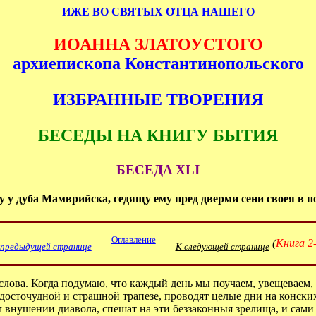
ИЖЕ ВО СВЯТЫХ ОТЦА НАШЕГО
ИОАННА ЗЛАТОУСТОГО
архиепископа Константинопольского
ИЗБРАННЫЕ ТВОРЕНИЯ
БЕСЕДЫ НА КНИГУ БЫТИЯ
БЕСЕДA XLI
 у дуба Мамврийска, седящу ему пред дверми сени своея в пол
Оглавление
(
Книга 2
 предыдущей странице
К следующей странице
ва. Когда подумаю, что каждый день мы поучаем, увещеваем, п
досточудной и страшной трапезе, проводят целые дни на конски
внушении диавола, спешат на эти беззаконныя зрелища, и сами с