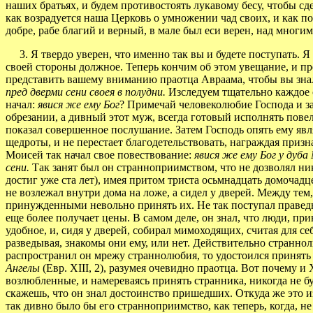
наших братьях, и будем противостоять лукавому бесу, чтобы 
как возрадуется наша Церковь о умножении чад своих, и как пос
добре, рабе благий и верный, в мале был еси верен, над многи
3. Я твердо уверен, что именно так вы и будете поступать. Я 
своей стороны должное. Теперь кончим об этом увещание, и п
представить вашему вниманию праотца Авраама, чтобы вы знал
пред дверми сени своея в полудни.
Изследуем тщательно каждое 
начал:
явися же ему Бог
? Примечай человеколюбие Господа и за
обрезании, а дивный этот муж, всегда готовый исполнять повеле
показал совершенное послушание. Затем Господь опять ему явля
щедроты, и не перестает благодетельствовать, награждая призн
Моисей так начал свое повествование:
явися же ему Бог у дуба
сени.
Так занят был он странноприимством, что не дозволял ник
достиг уже ста лет), имея притом триста осьмнадцать домочадцев
не возлежал внутри дома на ложе, а сидел у дверей. Между тем,
принужденными невольно принять их. Не так поступал праведн
еще более получает цены. В самом деле, он знал, что люди, пр
удобное, и, сидя у дверей, собирал мимоходящих, считая для с
разведывая, знакомы они ему, или нет. Действительно странно
распространил он мрежу страннолюбия, то удостоился принять 
Ангелы
(Евр. XIII, 2), разумея очевидно праотца. Вот почему и
возлюбленные, и намереваясь принять странника, никогда не бу
скажешь, что он знал достоинство пришедших. Откуда же это из
так дивно было бы его странноприимство, как теперь, когда, не