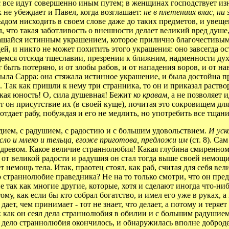
все идут совершенно иным путем; в женщинах господствует изнеж
 не убеждает и Павел, когда возглашает:
не в плетениих влас, н
тыдом нисходить в своем слове даже до таких предметов, и увеще
, что такая заботливость о внешности делает великий вред душе, 
крашайся истинным украшением, которое прилично благочестивы
й, и никто не может похитить этого украшения: оно завсегда о
щемся отсюда тщеславии, презрении к ближним, надменности ду
 быть потеряно, и от злобы рабов, и от нападения воров, и от н
ыла Сарра: она стяжала истинное украшение, и была достойна пр
 Так как пришли к нему три странника, то он и приказал раство
ческая юность! О, сила душевная! Бежит
ко кравам,
а не позволяет 
 он присутствие их (в своей куще), почитая это сокровищем для
отдает рабу, побуждая и его не медлить, но употребить все тщани
дием, с радушием, с радостию и с большим удовольствием.
И уск
асло и млеко и тельца, егоже приготова, предложи им
(ст. 8). С
под древом. Какое величие страннолюбия! Какая глубина смирен
о от великой радости и радушия он стал тогда выше своей немощ
ет немощь тела. Итак, праотец стоял, как раб, считая для себя в
 страннолюбие праведника? Не на то только смотри, что он пред
 так как многие другие, которые, хотя и сделают иногда что-ни
му, как если бы кто собрал богатство, и имел его уже в руках, а
ает, чем принимает - тот не знает, что делает, а потому и теряет 
к как он сеял дела страннолюбия в обилии и с большим радушием
да дело страннолюбия окончилось, и обнаружилась вполне доброде