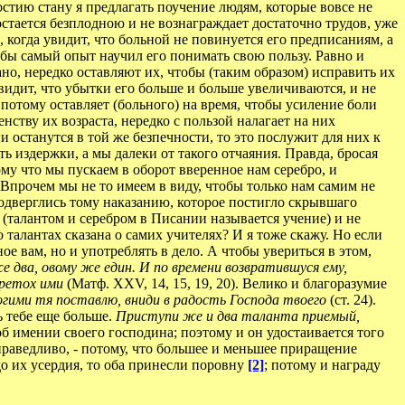
ностию стану я предлагать поучение людям, которые вовсе не
 остается безплодною и не вознаграждает достаточно трудов, уже
, когда увидит, что больной не повинуется его предписаниям, а
тобы самый опыт научил его понимать свою пользу. Равно и
но, нередко оставляют их, чтобы (таким образом) исправить их
видит, что убытки его больше и больше увеличиваются, и не
и потому оставляет (больного) на время, чтобы усиление боли
нству их возраста, нередко с пользой налагает на них
и останутся в той же безпечности, то это послужит для них к
ь издержки, а мы далеки от такого отчаяния. Правда, бросая
ому что мы пускаем в оборот вверенное нам серебро, и
 Впрочем мы не то имеем в виду, чтобы только нам самим не
 подверглись тому наказанию, которое постигло скрывшаго
 (талантом и серебром в Писании называется учение) и не
о талантах сказана о самих учителях? И я тоже скажу. Но если
ое вам, но и употреблять в дело. А чтобы увериться в этом,
е два, овому же един. И по времени возвратившуся ему,
бретох ими
(Матф. XXV, 14, 15, 19, 20). Велико и благоразумие
многими тя поставлю, вниди в радость Господа твоего
(ст. 24).
ь тебе еще больше.
Приступи же и два таланта приемый,
 об имении своего господина; поэтому и он удостаивается того
праведливо, - потому, что большее и меньшее приращение
до их усердия, то оба принесли поровну
[2]
; потому и награду