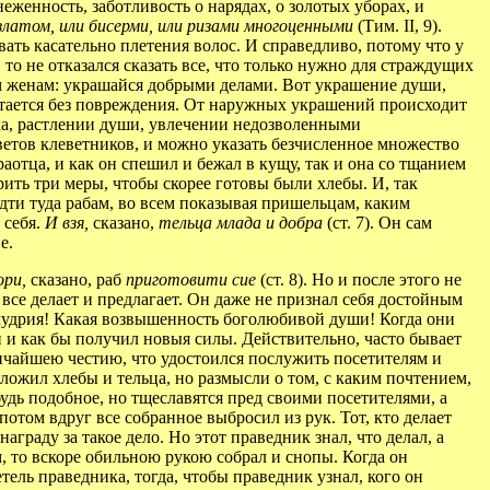
енность, заботливость о нарядах, о золотых уборах, и
и златом, или бисерми, или ризами многоценными
(Тим. II, 9).
вать касательно плетения волос. И справедливо, потому что у
то не отказался сказать все, что только нужно для страждущих
м женам: украшайся добрыми делами. Вот украшение души,
стается без повреждения. От наружных украшений происходит
ха, растлении души, увлечении недозволенными
аветов клеветников, и можно указать безчисленное множество
аотца, и как он спешил и бежал в кущу, так и она со тщанием
рить три меры, чтобы скорее готовы были хлебы. И, так
идти туда рабам, во всем показывая пришельцам, каким
 себя.
И взя,
сказано,
тельца млада и добра
(ст. 7). Он сам
е.
ори,
сказано, раб
приготовити сие
(ст. 8). Но и после этого не
ам все делает и предлагает. Он даже не признал себя достойным
номудрия! Какая возвышенность боголюбивой души! Когда они
и и как бы получил новыя силы. Действительно, часто бывает
еличайшею честию, что удостоился послужить посетителям и
ложил хлебы и тельца, но размысли о том, с каким почтением,
будь подобное, но тщеславятся пред своими посетителями, а
 потом вдруг все собранное выбросил из рук. Тот, кто делает
награду за такое дело. Но этот праведник знал, что делал, а
, то вскоре обильною рукою собрал и снопы. Когда он
тель праведника, тогда, чтобы праведник узнал, кого он