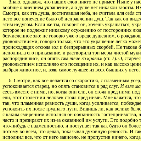
Знаю, однакож, что наших слов никто не примет. Ныне у нас 
вообще о внешнем украшении, а о душе нет никакой заботы. Их
Смотри, как эта душа, достигавшая неба, не считала для себя с
него все попечение было об исправлении душ. Так как он видел
этим недугом. Если же ты, говорит он, хочешь украшаться, у
которое не подлежит никакому осуждению от посторонних люде
безчисленное зло: не говорю уже о вреде душевном, о рождаю
удовольствиями; говорю только, что это украшение легко может
происходящих отсюда зол и безпрерывных скорбей. Не такова б
исполнила его приказание, и растворила три меры чистой муки.
распорядившись, он опять сам
тече ко кравам
(ст. 7). О, стар
удовольствием исполняло его посещение их, и как высоко ценит
выбрал животное, и, взяв самое лучшее из всех бывших у него, 
6. Смотри, как все делается со скоростию, с пламенным усер
успокоивается старец, но опять становится в ряд слуг.
И взяв м
сесть вместе с ними, но, когда они ели, он стоял пред ними 
ели, этот столетний человек стоял пред ними. Мне кажется, чт
так, что пламенная ревность души, когда усиливается, побежда
успокоить их после труднаго пути. Видишь ли, как велико было
с каким смирением исполнял он обязанность гостеприимства, не
часто и презирают их из-за оказанной им услуги. Это подобно то
что-нибудь с надменностию, и поступает так как будто он более д
потому во всем, что делал, показывал духовную ревность. И та
исполнил все, что от него зависело, не пропустив ничего, ког