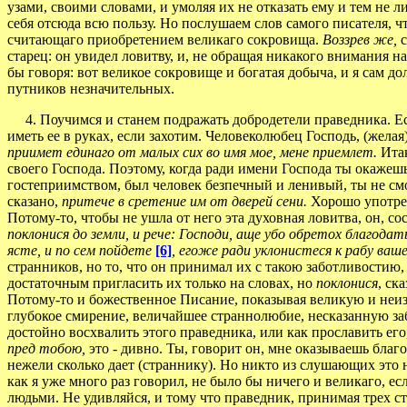
узами, своими словами, и умоляя их не отказать ему и тем не 
себя отсюда всю пользу. Но послушаем слов самого писателя, 
считающаго приобретением великаго сокровища.
Воззрев же,
старец: он увидел ловитву, и, не обращая никакого внимания на
бы говоря: вот великое сокровище и богатая добыча, и я сам д
путников незначительных.
4. Поучимся и станем подражать добродетели праведника. Если
иметь ее в руках, если захотим. Человеколюбец Господь, (жела
приимет единаго от малых сих во имя мое, мене приемлет.
Ита
своего Господа. Поэтому, когда ради имени Господа ты окажешь
гостеприимством, был человек безпечный и ленивый, ты не смот
сказано,
притече в сретение им от дверей сени.
Хорошо употре
Потому-то, чтобы не ушла от него эта духовная ловитва, он, с
поклонися до земли, и рече: Господи, аще убо обретох благодат
ясте, и по сем пойдете
[6]
, егоже ради уклонистеся к рабу ваш
странников, но то, что он принимал их с такою заботливостию,
достаточным пригласить их только на словах, но
поклонися
, ск
Потому-то и божественное Писание, показывая великую и неи
глубокое смирение, величайшее страннолюбие, несказанную за
достойно восхвалить этого праведника, или как прославить ег
пред тобою,
это - дивно. Ты, говорит он, мне оказываешь благ
нежели сколько дает (страннику). Но никто из слушающих это н
как я уже много раз говорил, не было бы ничего и великаго, ес
людьми. Не удивляйся, и тому что праведник, принимая трех с