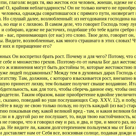
, глаголя: ведях тя, яко жесток еси человек, жнеши, идеже не с
ская! О, крайняя неблагодарность! Он не только ничего не приобре
 человека, однажды совратившагося с прямого пути, низвергает в
. Но слушай далее, возлюбленный: из негодования господина на 
о, но еще и с лихвою. В самом деле, что говорит Господь тому л
х, и собираю, идеже не расточих, подобаше убо тебе вдати сребро
- вас, принимающих (от нас) это слово. Твое дело, говорит он, б
 бы. Видите, возлюбленные, как много страшнаго в этих словах! Ч
от них и приращение его?
ых Он воспретил брать рост. Почему и для чего? Потому, что о
 себе и множество грехов. Поэтому-то от начала Бог дал жестоко
акого ж извинения могут быть достойны те, которые жестокостию 
уже людей подзаконных? Между тем в духовных дарах Господь об
тству. Там, должник, с котораго взыскивается рост, внезапно 
ьшую принесет лихву, тем большее получит свыше воздаяние. Ит
бдительность, как для того, чтобы сберечь данное ему, чтобы оно
добродетели. Таким образом, ваше приобретение вдвойне увеличи
ен, сказано, поведаяй во уши послушающих Сир. XXV, 12), и побу
йте в виду не свою только пользу, но пусть каждый (из вас) ста
ю показывая ему, какой великий вред - там, и какия великия благ
если и в другой раз не послушает, то, видя твою настойчивость, 
е говори, что я говорил ему и раз, и два, и три, и много раз, н
а. Не видите ли, каким долготерпением пользуемся мы от Бога в
 и доставляет нам от Себя все, возсиявая солнце, подавая дожд