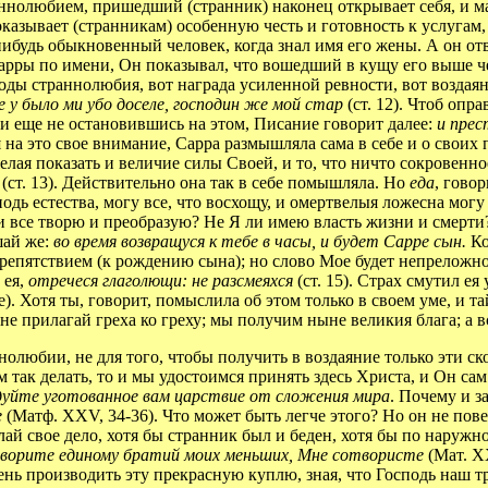
раннолюбием, пришедший (странник) наконец открывает себя, и 
 оказывает (странникам) особенную честь и готовность к услугам
нибудь обыкновенный человек, когда знал имя его жены. А он от
Сарры по имени, Он показывал, что вошедший в кущу его выше ч
плоды страннолюбия, вот награда усиленной ревности, вот возда
не у было ми убо доселе, господин же мой стар
(ст. 12). Чтоб оп
); и еще не остановившись на этом, Писание говорит далее:
и пре
а это свое внимание, Сарра размышляла сама в себе и о своих пр
я показать и величие силы Своей, и то, что ничто сокровенное
я
(ст. 13). Действительно она так в себе помышляла. Но
еда
, говор
осподь естества, могу все, что восхощу, и омертвелыя ложесна м
ли все творю и преобразую? Не Я ли имею власть жизни и смерт
шай же:
во время возвращуся к тебе в часы, и будет Сарре сын.
Ко
т препятствием (к рождению сына); но слово Мое будет непрелож
 ея,
отречеся глаголющи: не разсмеяхся
(ст. 15). Страх смутил е
е). Хотя ты, говорит, помыслила об этом только в своем уме, и 
 не прилагай греха ко греху; мы получим ныне великия блага; а
олюбии, не для того, чтобы получить в воздаяние только эти ск
так делать, то и мы удостоимся принять здесь Христа, и Он са
едуйте уготованное вам царствие от сложения мира
. Почему и з
е
(Матф. XXV, 34-36). Что может быть легче этого? Но он не пов
елай свое дело, хотя бы странник был и беден, хотя бы по наружн
ворите единому братий моих меньших, Мне сотвористе
(Мат. X
ь производить эту прекрасную куплю, зная, что Господь наш тре