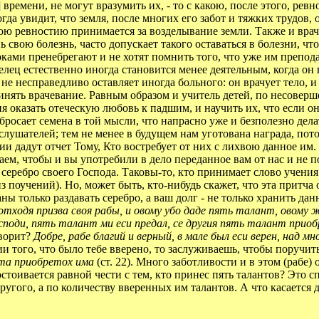
]
времени, не могут вразумить их, - то с какою, после этого, рев
гда увидит, что земля, после многих его забот и тяжких трудов,
акою ревностию принимается за возделывание земли. Также и врач
ь свою болезнь, часто допускает такого оставаться в болезни, ч
ками пренебрегают и не хотят помнить того, что уже им препода
лец естественно иногда становится менее деятельным, когда он 
 не несправедливо оставляет иногда больного: он врачует тело, 
инять врачевание. Равным образом и учитель детей, по несоверше
я оказать отеческую любовь к падшим, и научить их, что если он
осает семена в той мысли, что напрасно уже и безполезно делат
слушателей; тем не менее в будущем нам уготована награда, пот
и дадут отчет Тому, Кто востребует от них с лихвою данное им.
елаем, чтобы и вы употребили в дело переданное вам от нас и не
 серебро своего Господа. Таковы-то, кто принимает слово учения
 поучений). Но, может быть, кто-нибудь скажет, что эта притча 
ы только раздавать серебро, а ваш долг - не только хранить данн
отходя призва своя рабы, и овому убо даде пять талант, овому ж
споди, пять талант ми еси предал, се другия пять талант прио
оворит?
Добре, рабе благий и верный, в мале был еси верен, над 
ии того, что было тебе вверено, то заслуживаешь, чтобы поручит
анта приобретох има
(ст. 22). Много заботливости и в этом (рабе)
тоивается равной чести с тем, кто принес пять талантов? Это с
другого, а по количеству вверенных им талантов. А что касается 