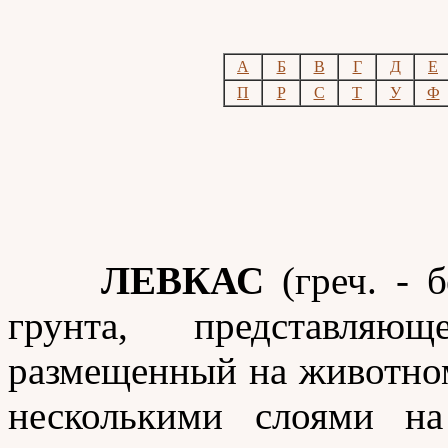
A
Б
В
Г
Д
Е
П
Р
С
Т
У
Ф
ЛЕВКАС
(греч. - 
грунта, представля
размещенный на животно
несколькими слоями на