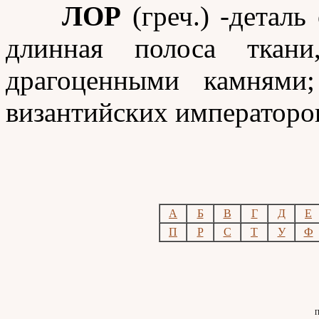
ЛОР
(греч.) -деталь
длинная полоса ткан
драгоценными камнями;
византийских императоро
A
Б
В
Г
Д
Е
П
Р
С
Т
У
Ф
П