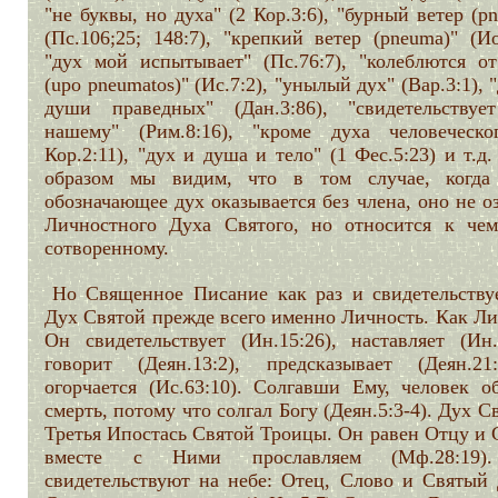
"не буквы, но духа" (2 Кор.3:6), "бурный ветер (p
(Пс.106;25; 148:7), "крепкий ветер (pneuma)" (Ио
"дух мой испытывает" (Пс.76:7), "колеблются от
(upo pneumatos)" (Ис.7:2), "унылый дух" (Вар.3:1), 
души праведных" (Дан.3:86), "свидетельствуе
нашему" (Рим.8:16), "кроме духа человеческо
Кор.2:11), "дух и душа и тело" (1 Фес.5:23) и т.д
образом мы видим, что в том случае, когда
обозначающее дух оказывается без члена, оно не о
Личностного Духа Святого, но относится к чем
сотворенному.
Но Священное Писание как раз и свидетельствуе
Дух Святой прежде всего именно Личность. Как Ли
Он свидетельствует (Ин.15:26), наставляет (Ин.1
говорит (Деян.13:2), предсказывает (Деян.21:1
огорчается (Ис.63:10). Солгавши Ему, человек об
смерть, потому что солгал Богу (Деян.5:3-4). Дух С
Третья Ипостась Святой Троицы. Он равен Отцу и 
вместе с Ними прославляем (Мф.28:19)
свидетельствуют на небе: Отец, Слово и Святый 