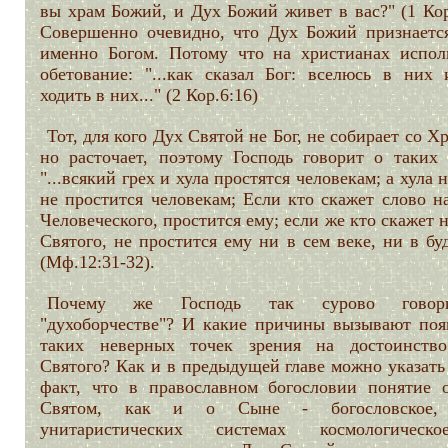
вы храм Божий, и Дух Божий живет в вас?" (1 Кор
Совершенно очевидно, что Дух Божий признается
именно Богом. Потому что на христианах испол
обетование: "...как сказал Бог: вселюсь в них 
ходить в них..." (2 Кор.6:16)
Тот, для кого Дух Святой не Бог, не собирает со Х
но расточает, поэтому Господь говорит о таких 
"...всякий грех и хула простятся человекам; а хула 
не простится человекам; Если кто скажет слово н
Человеческого, простится ему; если же кто скажет 
Святого, не простится ему ни в сем веке, ни в б
(Мф.12:31-32).
Почему же Господь так сурово гово
"духоборчестве"? И какие причины вызывают поя
таких неверных точек зрения на достоинств
Святого? Как и в предыдущей главе можно указать
факт, что в православном богословии понятие 
Святом, как и о Сыне - богословское
унитаристических системах космологическ