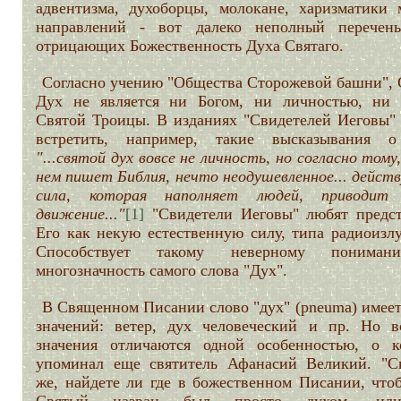
адвентизма, духоборцы, молокане, харизматики 
направлений - вот далеко неполный перечень
отрицающих Божественность Духа Святаго.
Согласно учению "Общества Сторожевой башни", 
Дух не является ни Богом, ни личностью, ни
Святой Троицы. В изданиях "Свидетелей Иеговы"
встретить, например, такие высказывания 
"...святой дух вовсе не личность, но согласно тому
нем пишет Библия, нечто неодушевленное... дейст
сила, которая наполняет людей, приводит
движение..."
[1]
"Свидетели Иеговы" любят предст
Его как некую естественную силу, типа радиоизлу
Способствует такому неверному понима
многозначность самого слова "Дух".
В Священном Писании слово "дух" (pneuma) имеет
значений: ветер, дух человеческий и пр. Но в
значения отличаются одной особенностью, о к
упоминал еще святитель Афанасий Великий. "С
же, найдете ли где в божественном Писании, что