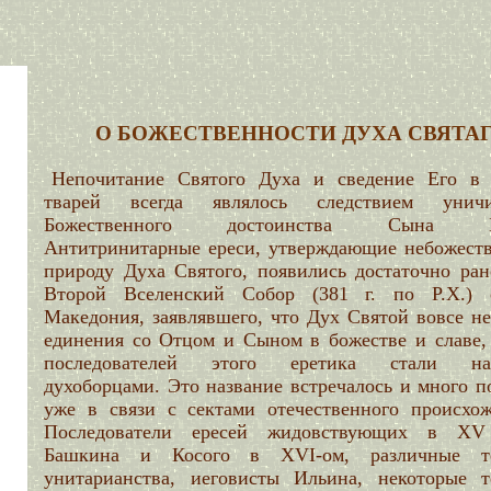
О БОЖЕСТВЕННОСТИ ДУХА СВЯТА
Непочитание Святого Духа и сведение Его в 
тварей всегда являлось следствием уничи
Божественного достоинства Сына Б
Антитринитарные ереси, утверждающие небожест
природу Духа Святого, появились достаточно ран
Второй Вселенский Собор (381 г. по Р.Х.) 
Македония, заявлявшего, что Дух Святой вовсе не
единения со Отцом и Сыном в божестве и славе, 
последователей этого еретика стали наз
духоборцами. Это название встречалось и много п
уже в связи с сектами отечественного происхож
Последователи ересей жидовствующих в XV
Башкина и Косого в XVI-ом, различные те
унитарианства, иеговисты Ильина, некоторые т