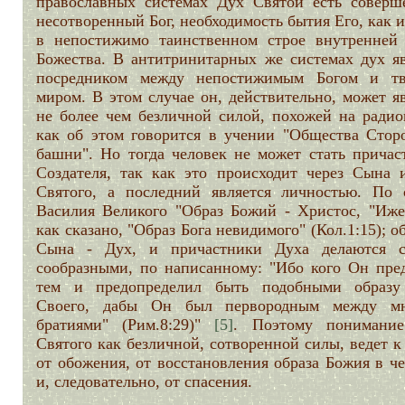
православных системах Дух Святой есть соверш
несотворенный Бог, необходимость бытия Его, как 
в непостижимо таинственном строе внутренней
Божества. В антитринитарных же системах дух яв
посредником между непостижимым Богом и т
миром. В этом случае он, действительно, может я
не более чем безличной силой, похожей на радио
как об этом говорится в учении "Общества Стор
башни". Но тогда человек не может стать причас
Создателя, так как это происходит через Сына 
Святого, а последний является личностью. По 
Василия Великого "Образ Божий - Христос, "Иже 
как сказано, "Образ Бога невидимого" (Кол.1:15); о
Сына - Дух, и причастники Духа делаются 
сообразными, по написанному: "Ибо кого Он пред
тем и предопределил быть подобными образ
Своего, дабы Он был первородным между м
братиями" (Рим.8:29)"
[5]
. Поэтому понимани
Святого как безличной, сотворенной силы, ведет к
от обожения, от восстановления образа Божия в ч
и, следовательно, от спасения.