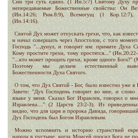
Сии три суть едино. (1 Ин.5:7) Святому Духу п
непередаваемые Божественные свойства: Он Ве
(Ин.14:26; Рим.8:9), Всемогущ (1 Кор.12:7),
(Ин.14:16).
Святой Дух может отпускать грехи, что, как извес
и начал совершать через Апостолов, с того момент
Господь "...дунул, и говорит им: примите Духа С
Кому простите грехи, тому простятся..." (Ин.20:22
"...кто может прощать грехи, кроме одного Бога?" (
Поэтому мы делаем естественный вы
Божественности Духа Святого.
О том, что Дух Святой - Бог, было известно уже в
Завете: "Дух Господень говорит во мне, и слово 
языке у меня. Сказал Бог Израилев, говорил о мн
Израилева…" (2 Царств 23:2-3). Из приведенны
видно, что для царя и пророка Давида, говоривши
Дух Господень был Богом Израилевым.
Можно вспомнить и историю странствий евре
народа в пустыне, когда Моисей просил Бога не п