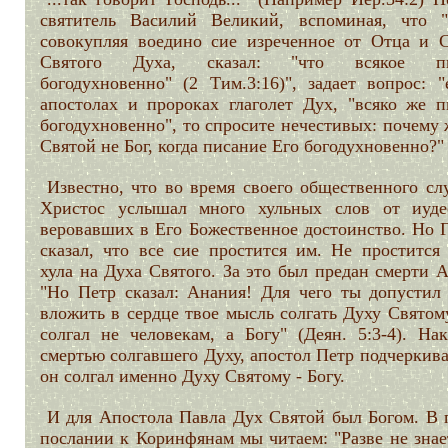
святитель Василий Великий, вспоминая, что "
совокупляя воедино сие изреченное от Отца и 
Святого Духа, сказал: "что всякое пи
богодухновенно" (2 Тим.3:16)", задает вопрос: "
апостолах и пророках глаголет Дух, "всяко же п
богодухновенно", то спросите нечестивых: почему
Святой не Бог, когда писание Его богодухновенно?
Известно, что во время своего общественного сл
Христос услышал много хульных слов от иуде
веровавших в Его Божественное достоинство. Но Г
сказал, что все сие простится им. Не простится 
хула на Духа Святого. За это был предан смерти 
"Но Петр сказал: Анания! Для чего ты допустил 
вложить в сердце твое мысль солгать Духу Свято
солгал не человекам, а Богу" (Деян. 5:3-4). Нак
смертью солгавшего Духу, апостол Петр подчеркива
он солгал именно Духу Святому - Богу.
И для Апостола Павла Дух Святой был Богом. В 
послании к Коринфянам мы читаем: "Разве не знае