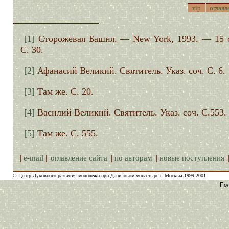
zip
оглавл
[1]
Сторожевая Башня. — New York, 1993. — 15 
С. 30.
[2]
Афанасий Великий. Святитель. Указ. соч. С. 6.
[3]
Там же. С. 20.
[4]
Василий Великий. Святитель. Указ. соч. С.553.
[5]
Там же. С. 555.
||
e-mail
||
оглавление сайта
||
по авторам
||
новые поступления
|
© Центр Духовного развития молодежи при Даниловом монастыре г. Москвы 1999-2001
Пол