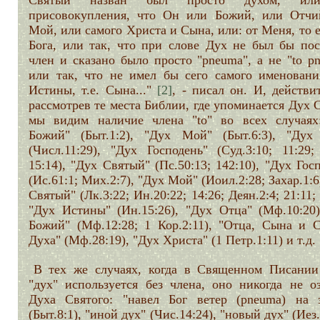
Святый назван был просто духом, ил
присовокупления, что Он или Божий, или Отчи
Мой, или самого Христа и Сына, или: от Меня, то е
Бога, или так, что при слове Дух не был бы пос
член и сказано было просто "pneuma", а не "to p
или так, что не имел бы сего самого именовани
Истины, т.е. Сына..."
[2]
, - писал он. И, действи
рассмотрев те места Библии, где упоминается Дух 
мы видим наличие члена "to" во всех случаях
Божий" (Быт.1:2), "Дух Мой" (Быт.6:3), "Дух
(Числ.11:29), "Дух Господень" (Суд.3:10; 11:29;
15:14), "Дух Святый" (Пс.50:13; 142:10), "Дух Гос
(Ис.61:1; Мих.2:7), "Дух Мой" (Иоил.2:28; Захар.1:6
Святый" (Лк.3:22; Ин.20:22; 14:26; Деян.2:4; 21:11; 
"Дух Истины" (Ин.15:26), "Дух Отца" (Мф.10:20)
Божий" (Мф.12:28; 1 Кор.2:11), "Отца, Сына и С
Духа" (Мф.28:19), "Дух Христа" (1 Петр.1:11) и т.д.
В тех же случаях, когда в Священном Писании
"дух" используется без члена, оно никогда не оз
Духа Святого: "навел Бог ветер (pneuma) на 
(Быт.8:1), "иной дух" (Чис.14:24), "новый дух" (Иез.