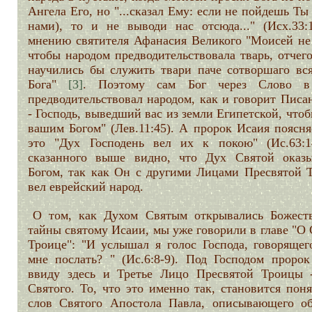
Ангела Его, но "...сказал Ему: если не пойдешь Ты
нами), то и не выводи нас отсюда..." (Исх.33:
мнению святителя Афанасия Великого "Моисей не 
чтобы народом предводительствовала тварь, отчег
научились бы служить твари паче сотворшаго вся
Бога"
[3]
. Поэтому сам Бог через Слово в
предводительствовал народом, как и говорит Писа
- Господь, выведший вас из земли Египетской, что
вашим Богом" (Лев.11:45). А пророк Исаия поясня
это "Дух Господень вел их к покою" (Ис.63:1
сказанного выше видно, что Дух Святой оказы
Богом, так как Он с другими Лицами Пресвятой 
вел еврейский народ.
О том, как Духом Святым открывались Божест
тайны святому Исаии, мы уже говорили в главе "О
Троице": "И услышал я голос Господа, говорящего
мне послать? " (Ис.6:8-9). Под Господом пророк
ввиду здесь и Третье Лицо Пресвятой Троицы 
Святого. То, что это именно так, становится пон
слов Святого Апостола Павла, описывающего о