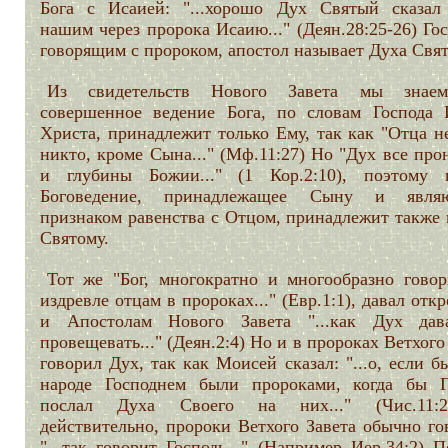
Бога с Исаией: "...хорошо Дух Святый сказал
нашим через пророка Исаию..." (Деян.28:25-26) Го
говорящим с пророком, апостол называет Духа Свят
Из свидетельств Нового Завета мы знаем
совершенное ведение Бога, по словам Господа 
Христа, принадлежит только Ему, так как "Отца н
никто, кроме Сына..." (Мф.11:27) Но "Дух все про
и глубины Божии..." (1 Кор.2:10), поэтому 
Боговедение, принадлежащее Сыну и являю
признаком равенства с Отцом, принадлежит также 
Святому.
Тот же "Бог, многократно и многообразно гово
издревле отцам в пророках..." (Евр.1:1), давал отк
и Апостолам Нового Завета "...как Дух да
провещевать..." (Деян.2:4) Но и в пророках Ветхого
говорил Дух, так как Моисей сказал: "...о, если б
народе Господнем были пророками, когда бы Г
послал Духа Своего на них..." (Чис.11:
действительно, пророки Ветхого Завета обычно го
"...так говорит Господь..." (Например Иер.34:2) 