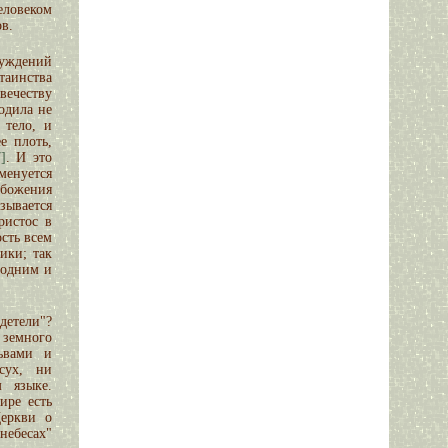
еловеком
в.
луждений
аинства
вечеству
одила не
 тело, и
е плоть,
7]
. И это
менуется
божения
зывается
Христос в
сть всем
ики; так
 одним и
детели"?
 земного
львами и
сух, ни
м языке.
ире есть
Церкви о
небесах"