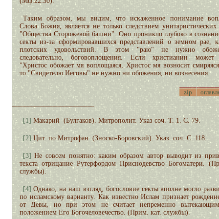
(Мф.22:30).
Таким образом, мы видим, что искаженное понимание воп
Слова Божия, является не только следствием унитаристических
"Общества Сторожевой башни". Оно проникло глубоко в сознани
секты из-за сформировавшихся представлений о земном рае, к
плотских удовольствий. В этом "раю" не нужно обож
следовательно, боговоплощения. Если христианин может с
"Христос обожает мя воплощаяся, Христос мя возносит смиряяся
то "Свидетелю Иеговы" не нужно ни обожения, ни вознесения.
zip
оглавл
[1]
Макарий (Булгаков). Митрополит. Указ соч. Т. 1. С. 79.
[2]
Цит. по Митрофан (Зноско-Боровский). Указ. соч. С. 118.
[3]
Не совсем понятно: каким образом автор выводит из при
текста отрицание Рутерфордом Приснодевство Богоматери. (Пр
службы).
[4]
Однако, на наш взгляд, богословие секты вполне могло разви
по исламскому варианту. Как известно Ислам признает рождени
от Девы, но при этом не считает непременно вытекающим
положением Его Богочеловечество. (Прим. кат. службы).