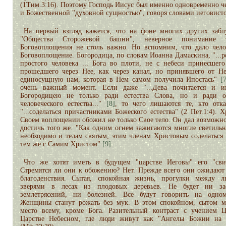
(1Тим.3:16). Поэтому Господь Иисус был именно одновременно ч
и Божественной "духовной сущностью", говоря словами иеговисто
На первый взгляд кажется, что на фоне многих других заб
"Общества Сторожевой башни", неверное понимание т
Боговоплощения не столь важно. Но вспомним, что дало чело
Боговоплощение. Богородица, по словам Иоанна Дамаскина, "...р
простого человека ... Бога во плоти, не с небеси принесшего
прошедшего через Нее, как через канал, но принявшего от Не
единосущную нам, которая в Нем самом получила Ипостась"
[
очень важный момент. Если даже "...Дева почитается и и
Богородицею не только ради естества Слова, но и ради о
человеческого естества..."
[8]
, то чего лишаются те, кто отка
"...соделаться причастниками Божеского естества" (2 Пет.1:4). 
Своем воплощении обожил не только Свое тело. Он дал возможно
достичь того же. "Как одним огнем зажигаются многие светильн
необходимо и телам святым, этим членам Христовым соделаться
тем же с Самим Христом"
[9]
.
Что же хотят иметь в будущем "царстве Иеговы" его "сви
Стремятся ли они к обожению? Нет. Прежде всего они ожидают
благоденствия. Сытая, спокойная жизнь, прогулки между 
зверями в лесах из плодовых деревьев. Не будет ни за
землетрясений, ни болезней. Все будут говорить на одно
Женщины станут рожать без мук. В этом спокойном, сытом м
место всему, кроме Бога. Разительный контраст с учением 
Царстве Небесном, где люди живут как "Ангелы Божии на 