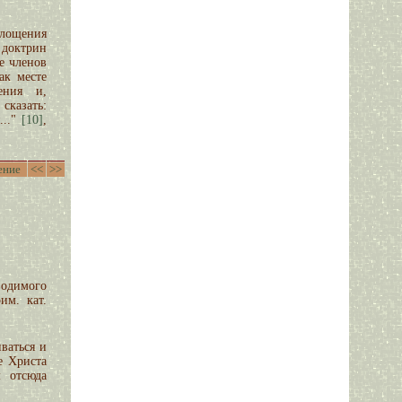
лощения
 доктрин
е членов
ак месте
ения и,
казать:
..."
[10]
,
ение
<<
>>
водимого
им. кат.
ваться и
е Христа
 отсюда