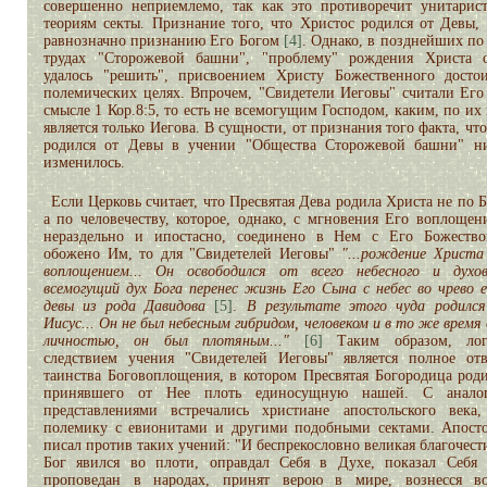
совершенно неприемлемо, так как это противоречит унитарис
теориям секты. Признание того, что Христос родился от Девы,
равнозначно признанию Его Богом
[4]
. Однако, в позднейших по
трудах "Сторожевой башни", "проблему" рождения Христа 
удалось "решить", присвоением Христу Божественного досто
полемических целях. Впрочем, "Свидетели Иеговы" считали Его
смысле 1 Кор.8:5, то есть не всемогущим Господом, каким, по их
является только Иегова. В сущности, от признания того факта, чт
родился от Девы в учении "Общества Сторожевой башни" н
изменилось.
Если Церковь считает, что Пресвятая Дева родила Христа не по 
а по человечеству, которое, однако, с мгновения Его воплощени
нераздельно и ипостасно, соединено в Нем с Его Божеств
обожено Им, то для "Свидетелей Иеговы"
"...рождение Христа
воплощением... Он освободился от всего небесного и духо
всемогущий дух Бога перенес жизнь Его Сына с небес во чрево е
девы из рода Давидова
[5]
.
В результате этого чуда родился
Иисус... Он не был небесным гибридом, человеком и в то же время
личностью, он был плотяным..."
[6]
Таким образом, лог
следствием учения "Свидетелей Иеговы" является полное от
таинства Боговоплощения, в котором Пресвятая Богородица роди
принявшего от Нее плоть единосущную нашей. С анало
представлениями встречались христиане апостольского века
полемику с евионитами и другими подобными сектами. Апост
писал против таких учений: "И беспрекословно великая благочест
Бог явился во плоти, оправдал Себя в Духе, показал Себя 
проповедан в народах, принят верою в мире, вознесся во