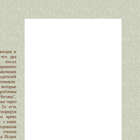
жеское и
 что два
, - писал
ершенно
аженным
идетелей
ловеком.
которые
роблемы
Иеговы",
ие через
 То есть
гнорируя
во чреве
: с нами
родившая
 учения
ва Исаии