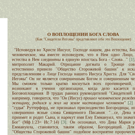
О ВОПЛОЩЕНИИ БОГА СЛОВА
(Как "Свидетели Иеговы" представляют себе это Воплощение)
"Исповедуя во Христе Иисусе, Господе нашем, два естества, Бо
человеческое, мы вместе исповедуем, что в Нем одно Лицо,
естества в Нем соединены в единую ипостась Бога - Слова..."
[1]
митрополит Макарий. Отрицание догмата о Троице сов
естественно привело "Общество Сторожевой башни" к иск
представлениям о Лице Господа нашего Иисуса Христа. Для "Св
Иеговы" Он не является совершенным Богом и совершенным че
Мы сможем только кратко коснуться всех противоречий, 
возникают в учении организации, когда дело касается п
Боговоплощения. В трудах ранних руководителей "Свидетелей 
например, говорится, что
"Он
(Иисус)
прошел человеческое рожден
женщину, родился и жил на земле настоящим человеком"
[2]
.
"судья" Руттерфорд, не признавал приснодевство Богородицы, и
совершенно ясные слова Священного Писания: "...се, Дева 
приимет и родит Сына, и нарекут имя Ему Еммануил, что значит
Бог" (Мф.1:23= Ис.7:14)
[3]
. Он осознавал, что Дева Мария 
Еммануила, становится, таким образом, Богородицей. Для
"Общества Сторожевой башни" подобное восприятие пророчест