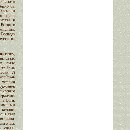
тическим
 было бы
 времени
от Девы
инства в
 Богом в
 мнению,
о Господь
ичего не
Божеству,
я, стало
ом, было
 не было
вного. А
врейской
 человек
 духовной
ическим
вержение
ла Бога,
гичными
, ведшие
ол Павел
ия тайна:
ангелам,
 славе"