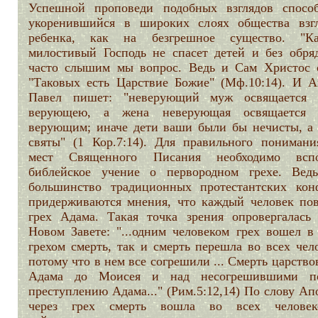
Успешной проповеди подобных взглядов способ
укоренившийся в широких слоях общества взг
ребенка, как на безгрешное существо. "К
милостивый Господь не спасет детей и без обряд
часто слышим мы вопрос. Ведь и Сам Христос с
"Таковых есть Царствие Божие" (Мф.10:14). И А
Павел пишет: "неверующий муж освящается
верующею, а жена неверующая освящается 
верующим; иначе дети ваши были бы нечисты, а 
святы" (1 Кор.7:14). Для правильного понимани
мест Священного Писания необходимо вспо
библейское учение о первородном грехе. Вед
большинство традиционных протестантских кон
придерживаются мнения, что каждый человек пов
грех Адама. Такая точка зрения опровергалась
Новом Завете: "...одним человеком грех вошел в
грехом смерть, так и смерть перешла во всех чел
потому что в нем все согрешили ... Смерть царство
Адама до Моисея и над несогрешившими по
преступлению Адама..." (Рим.5:12,14) По слову Ап
через грех смерть вошла во всех человек