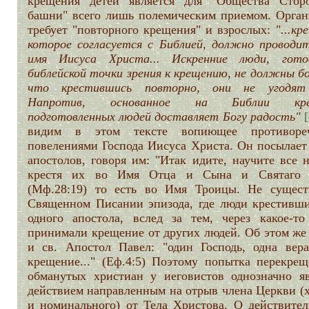
крещения детей является для "Общества Стор
башни" всего лишь полемическим приемом. Орган
требует "повторного крещения" и взрослых:
"...кр
которое согласуется с Библией, должно проводит
имя Иисуса Христа... Искренние люди, гот
библейской точки зрения к крещению, не должны б
что крестившись повторно, они не угодят
Напротив, основанное на Библии кре
подготовленных людей доставляет Богу радость"
[
видим в этом тексте вопиющее противоре
повелениями Господа Иисуса Христа. Он посылает
апостолов, говоря им: "Итак идите, научите все 
крестя их во Имя Отца и Сына и Святаго 
(Мф.28:19) то есть во Имя Троицы. Не сущест
Священном Писании эпизода, где люди крестивши
одного апостола, вслед за тем, через какое-то
принимали крещение от других людей. Об этом же
и св. Апостол Павел: "один Господь, одна вера
крещение..." (Еф.4:5) Поэтому попытка перекрещ
обманутых христиан у иеговистов однозначно яв
действием направленным на отрыв члена Церкви (х
и номинального) от Тела Христова. О действител