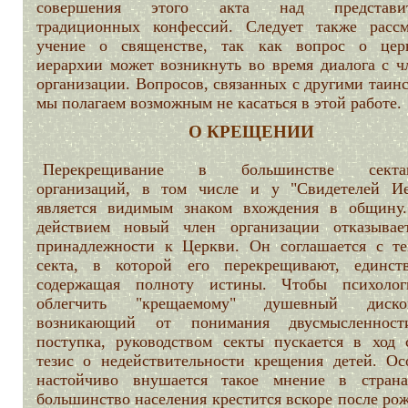
совершения этого акта над представит
традиционных конфессий. Следует также рассм
учение о священстве, так как вопрос о цер
иерархии может возникнуть во время диалога с ч
организации. Вопросов, связанных с другими таин
мы полагаем возможным не касаться в этой работе.
О КРЕЩЕНИИ
Перекрещивание в большинстве сектан
организаций, в том числе и у "Свидетелей Ие
является видимым знаком вхождения в общину
действием новый член организации отказывае
принадлежности к Церкви. Он соглашается с те
секта, в которой его перекрещивают, единств
содержащая полноту истины. Чтобы психолог
облегчить "крещаемому" душевный диском
возникающий от понимания двусмысленност
поступка, руководством секты пускается в ход 
тезис о недействительности крещения детей. Ос
настойчиво внушается такое мнение в страна
большинство населения крестится вскоре после ро