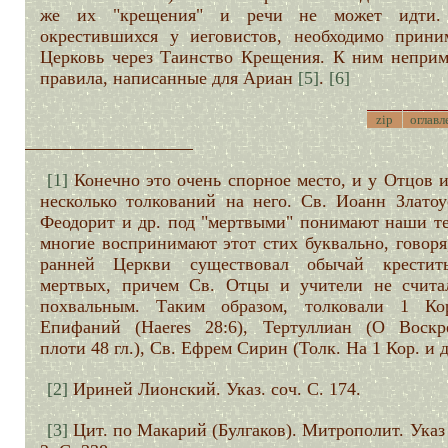
же их "крещения" и речи не может идти. 
окрестившихся у иеговистов, необходимо прини
Церковь через Таинство Крещения. К ним непри
правила, написанные для Ариан
[5]
.
[6]
zip
оглавл
[1]
Конечно это очень спорное место, и у Отцов 
несколько толкований на него. Св. Иоанн Златоус
Феодорит и др. под "мертвыми" понимают наши те
многие воспринимают этот стих буквально, говоря
ранней Церкви существовал обычай крестит
мертвых, причем Св. Отцы и учители не счита
похвальным. Таким образом, толковали 1 Кор
Епифаний (Haeres 28:6), Тертуллиан (О Воскр
плоти 48 гл.), Св. Ефрем Сирин (Толк. На 1 Кор. и д
[2]
Ириней Лионский. Указ. соч. С. 174.
[3]
Цит. по Макарий (Булгаков). Митрополит. Указ 