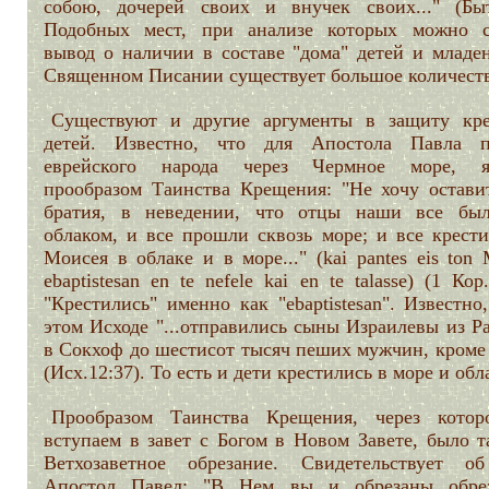
собою, дочерей своих и внучек своих..." (Быт.
Подобных мест, при анализе которых можно с
вывод о наличии в составе "дома" детей и младен
Священном Писании существует большое количест
Существуют и другие аргументы в защиту кр
детей. Известно, что для Апостола Павла п
еврейского народа через Чермное море, я
прообразом Таинства Крещения: "Не хочу оставит
братия, в неведении, что отцы наши все бы
облаком, и все прошли сквозь море; и все крести
Моисея в облаке и в море..." (kai pantes eis ton
ebaptistesan en te nefele kai en te talasse) (1 Кор.
"Крестились" именно как "ebaptistesan". Известно
этом Исходе "...отправились сыны Израилевы из Р
в Сокхоф до шестисот тысяч пеших мужчин, кроме 
(Исх.12:37). То есть и дети крестились в море и обл
Прообразом Таинства Крещения, через кото
вступаем в завет с Богом в Новом Завете, было т
Ветхозаветное обрезание. Свидетельствует о
Апостол Павел: "В Нем вы и обрезаны обре