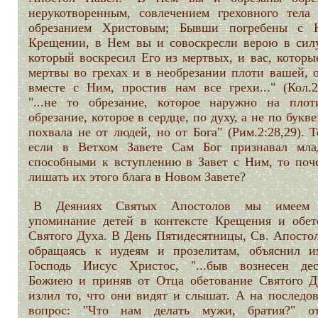
нерукотворенным, совлечением греховного тела 
обрезанием Христовым; Бывши погребены с
Крещении, в Нем вы и совоскресли верою в силу
который воскресил Его из мертвых, и вас, которы
мертвы во грехах и в необрезании плоти вашей, 
вместе с Ним, простив нам все грехи..." (Кол.2:
"...не то обрезание, которое наружно на плоти
обрезание, которое в сердце, по духу, а не по букве
похвала не от людей, но от Бога" (Рим.2:28,29). Т
если в Ветхом Завете Сам Бог признавал мла
способными к вступлению в Завет с Ним, то поч
лишать их этого блага в Новом Завете?
В Деяниях Святых Апостолов мы имеем 
упоминание детей в контексте Крещения и обет
Святого Духа. В День Пятидесятницы, Св. Апостол
обращаясь к иудеям и прозелитам, объяснил и
Господь Иисус Христос, "...быв вознесен де
Божиею и приняв от Отца обетование Святого Ду
излил то, что они видят и слышат. А на последо
вопрос: "Что нам делать мужи, братия?" от