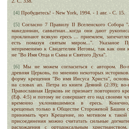
2. С. 338.
[4]
Пробудитесь! - New York, 1994. - 1 авг. - С. 15.
[5]
Согласно 7 Правилу II Вселенского Собора "
македониан, савватиан...когда они дают рукопис
проклинают всякую ересь ... приемлем, запечатле
есть помазуя святым миром...". Указаное П
неприменимо к Свидетелям Иеговы, так как они к
не "Во Имя Отца и Сына и Святого Духа".
[6]
Мы не можем согласиться с автором. Во-
древняя Церковь, по мнению некоторых историков,
форму крещения "Во имя Иисуса Христа", основы
на словах ап. Петра из книги Деяний (2:39); во-
Православная Церковь не признает повторного кр
(Еф. 4:5) и потому не совершает его над своими ч
временно уклонявшимися в ересь. Конечно
крещеных только в Обществе Сторожевой Башни с
принимать чрез Крещение, но мотивом к такой
присоединения можно считатать сильные догмати
расхождения с ортодоксальным христианством