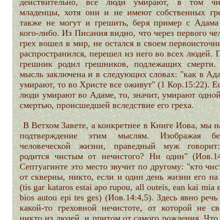
действительно, все люди умирают, в том ч
младенцы, хотя они и не имеют собственных гре
также не могут и грешить, беря пример с Адама
кого-либо. Из Писания видно, что через первого че
грех вошел в мир, не остался в своем первоисточн
распространился, перешел из него во всех людей.
грешник родил грешников, подлежащих смерти.
мысль заключена и в следующих словах: "как в Ад
умирают, то во Христе все оживут" (1 Кор.15:22). Е
люди умирают во Адаме, то, значит, умирают одно
смертью, происшедшей вследствие его греха.
В Ветхом Завете, а конкретнее в Книге Иова, мы 
подтверждение этим мыслям. Изображая бе
человеческой жизни, праведный муж говорит
родится чистым от нечистого? Ни один" (Иов.14
Септуагинте это место звучит по другому: "кто чис
от скверны, никто, если и один день жизни его на
(tis gar kataros estai apo rupou, all outeis, ean kai mia
bios autou epi tes ges) (Иов.14:4,5). Здесь явно речь
какой-то греховной нечистоте, от которой не св
никто из людей, и притом от самого рождения. Что