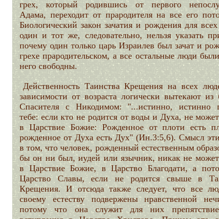
грех, который родившись от первого непосл
Адама, переходит от прародителя на все его пото
Биологический закон зачатия и рождения для всех
один и тот же, следовательно, нельзя указать пр
почему один только царь Израилев был зачат и ро
грехе прародительском, а все остальные люди был
него свободны.
Действенность Таинства Крещения на всех люд
зависимости от возраста логически вытекают из 
Спасителя с Никодимом: "...истинно, истинно 
тебе: если кто не родится от воды и Духа, не може
в Царствие Божие: Рожденное от плоти есть пл
рожденное от Духа есть Дух" (Ин.3:5,6). Смысл эт
в том, что человек, рожденный естественным образ
бы он ни был, иудей или язычник, никак не может
в Царствие Божие, в Царство Благодати, а пот
Царство Славы, если не родится свыше в Та
Крещения. И отсюда также следует, что все лю
своему естеству подвержены нравственной нечи
потому что она служит для них препятстви