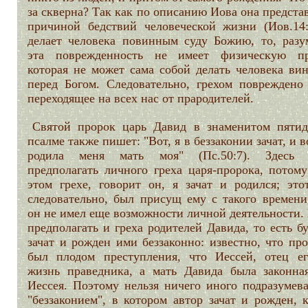
за скверна? Так как по описанию Иова она предста
причиной бедствий человеческой жизни (Иов.14:
делает человека повинным суду Божию, то, разум
эта поврежденность не имеет физическую пр
которая не может сама собой делать человека ви
перед Богом. Следовательно, грехом повреждено 
переходящее на всех нас от прародителей.
Святой пророк царь Давид в знаменитом пятид
псалме также пишет: "Вот, я в беззаконии зачат, и в
родила меня мать моя" (Пс.50:7). Здесь 
предполагать личного греха царя-пророка, потому
этом грехе, говорит он, я зачат и родился; этот
следовательно, был присущ ему с такого времени,
он не имел еще возможности личной деятельности.
предполагать и греха родителей Давида, то есть б
зачат и рожден ими беззаконно: известно, что пр
был плодом преступления, что Иессей, отец ег
жизнь праведника, а мать Давида была законна
Иессея. Поэтому нельзя ничего иного подразумева
"беззаконием", в котором автор зачат и рожден, 