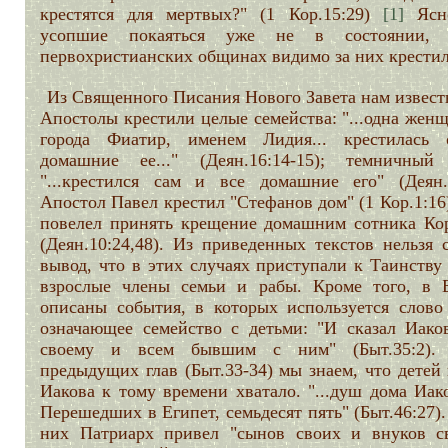
крестятся для мертвых?" (1 Кор.15:29)
[1]
Ясно
усопшие покаяться уже не в состоянии,
первохристианских общинах видимо за них крестил
Из Священного Писания Нового Завета нам извест
Апостолы крестили целые семейства: "...одна жен
города Фиатир, именем Лидия... крестилась
домашние ее..." (Деян.16:14-15); темничный
"...крестился сам и все домашние его" (Деян.1
Апостол Павел крестил "Стефанов дом" (1 Кор.1:16
повелел принять крещение домашним сотника Ко
(Деян.10:24,48). Из приведенных текстов нельзя 
вывод, что в этих случаях приступали к Таинству
взрослые члены семьи и рабы. Кроме того, в 
описаны события, в которых используется слово 
означающее семейство с детьми: "И сказал Иако
своему и всем бывшим с ним" (Быт.35:2).
предыдущих глав (Быт.33-34) мы знаем, что детей
Иакова к тому времени хватало. "...душ дома Иак
Перешедших в Египет, семьдесят пять" (Быт.46:27)
них Патриарх привел "сынов своих и внуков с