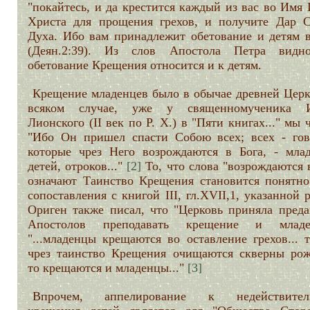
"покайтесь, и да крестится каждый из вас во Имя
Христа для прощения грехов, и получите Дар С
Духа. Ибо вам принадлежит обетование и детям 
(Деян.2:39). Из слов Апостола Петра видн
обетование Крещения относится и к детям.
Крещение младенцев было в обычае древней Церк
всяком случае, уже у священномученика И
Лионского (II век по Р. Х.) в "Пяти книгах..." мы 
"Ибо Он пришел спасти Собою всех; всех - гов
которые чрез Него возрождаются в Бога, - млад
детей, отроков..."
[2]
То, что слова "возрождаются 
означают Таинство Крещения становится понятно
сопоставления с книгой III, гл.XVII,1, указанной 
Ориген также писал, что "Церковь приняла преда
Апостолов преподавать крещение и младен
"...младенцы крещаются во оставление грехов... 
чрез таинство Крещения очищаются скверны рож
то крещаются и младенцы..."
[3]
Впрочем, аппелирование к недействитель