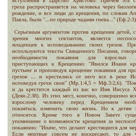
вступления в Царство Христово. Причем эта с
греха распространяется на человека через биолог
рождение, и все люди до крещения, по словам Ап
Павла, были "...по природе чадами гнева..." (Еф.2:3)
Серьезным аргументом против крещения детей, с
зрения многих сектантов, является неспосо
младенцев к исповедыванию своих грехов. Пр
используются тексты Священного Писания, говор
необходимости покаяния для взрослых л
приступающих к Крещению: "Явился Иоанн кр
пустыне и проповедуя крещение покаяния для пр
грехов ... и крестились от него все в реке Ио
исповедуя грехи свои" (Мр.1:4,5 = Мф.3:2,6). "По
и да крестится каждый из вас во Имя Иисуса Х
(Деян.2:38). Из этих мест, конечно, совершенно яс
взрослому человеку перед Крещением необ
покаяться, изменить свою жизнь. Но к детям 
относится. Кроме того в Новом Завете суще
упоминание о возможности крещения за неспосо
покаянию: "Иначе, что делают крестящиеся для ме
Если мертвые совсем не воскресают, то для 