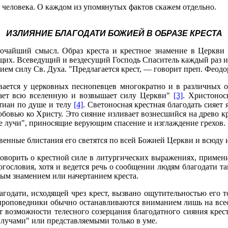
 человека. О каждом из упомянутых фактов скажем отдельно.
ИЗЛИЯНИЕ БЛАГОДАТИ БОЖИЕЙ В ОБРАЗЕ КРЕСТА
очайший смысл. Образ креста и крестное знамение в Церкви
щих. Всеведущий и вездесущий Господь Спаситель каждый раз и
ием силу Св. Духа. "Предлагается крест, — говорит преп. Феод
вается у церковных песнопевцев многократно и в различных об
щает всю вселенную и возвышает силу Церкви"
[3]
. Христоно
стиан по душе и телу
[4]
. Светоносная крестная благодать сияет 
юбовью ко Христу. Это сияние изливает вознесшийся на древо к
е лучи", приносящие верующим спасение и изглаждение грехов.
твенные блистания его светятся по всей Божией Церкви и всюду 
ворить о крестной силе в литургических выражениях, примени
огословия, хотя и ведется речь о сообщении людям благодати т
ным знамением или начертанием креста.
одати, исходящей чрез крест, вызвано ощутительностью его т
е проповедники обычно останавливаются вниманием лишь на все
 возможности телесного созерцания благодатного сияния крес
учами" или представляемыми только в уме.