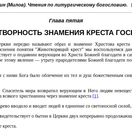
ин (Милов). Чтения по литургическому богословию.
Глава пятая
ВОРНОСТЬ ЗНАМЕНИЯ КРЕСТА ГО
ркви нередко называют образ и знамение Христова крест
уяснения понятия "Животворящий крест" мы воспользуемся да
твует о подаянии верующим во Христа Божией благодати в сам
ое этому явление — утрату прародителями Божией благодати пос
 с ними Бога было облечение их тел и душ божественным сия
 Спаситель мира возвратил верующим в Него людям невещест
а всякого христианина через знамение креста
[1]
.
древо вводило и вводит людей в единение со светоносной силой
 свидетельствует о бытии в Церкви двух непрерывно продолжающ
 креста.