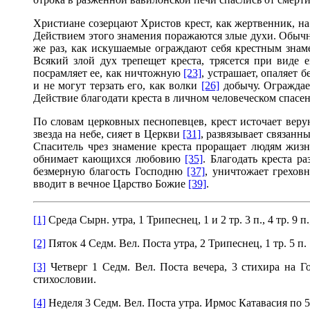
Христиане созерцают Христов крест, как жертвенник, н
Действием этого знамения поражаются злые духи. Обыч
же раз, как искушаемые ограждают себя крестным знам
Всякий злой дух трепещет креста, трясется при виде 
посрамляет ее, как ничтожную
[23]
, устрашает, опаляет 
и не могут терзать его, как волки
[26]
добычу. Ограждаем
Действие благодати креста в личном человеческом спасе
По словам церковных песнопевцев, крест источает вер
звезда на небе, сияет в Церкви
[31]
, развязывает связанн
Спаситель чрез знамение креста проращает людям жиз
обнимает кающихся любовию
[35]
. Благодать креста р
безмерную благость Господню
[37]
, уничтожает грехов
вводит в вечное Царство Божие
[39]
.
[1]
Среда Сырн. утра, 1 Трипеснец, 1 и 2 тр. 3 п., 4 тр. 9 п
[2]
Пяток 4 Седм. Вел. Поста утра, 2 Трипеснец, 1 тр. 5 п.
[3]
Четверг 1 Седм. Вел. Поста вечера, 3 стихира на Го
стихословии.
[4]
Неделя 3 Седм. Вел. Поста утра. Ирмос Катавасия по 5 п.