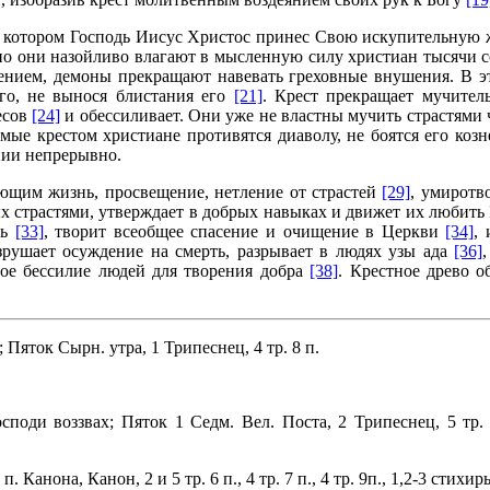
а котором Господь Иисус Христос принес Свою искупительную же
но они назойливо влагают в мысленную силу христиан тысячи с
ением, демоны прекращают навевать греховные внушения. В э
его, не вынося блистания его
[21]
. Крест прекращает мучите
бесов
[24]
и обессиливает. Они уже не властны мучить страстями 
ые крестом христиане противятся диаволу, не боятся его коз
нии непрерывно.
ующим жизнь, просвещение, нетление от страстей
[29]
, умиротв
ых страстями, утверждает в добрых навыках и движет их любить
нь
[33]
, творит всеобщее спасение и очищение в Церкви
[34]
,
азрушает осуждение на смерть, разрывает в людях узы ада
[36]
ное бессилие людей для творения добра
[38]
. Крестное древо 
.; Пяток Сырн. утра, 1 Трипеснец, 4 тр. 8 п.
споди воззвах; Пяток 1 Седм. Вел. Поста, 2 Трипеснец, 5 тр.
 Канона, Канон, 2 и 5 тр. 6 п., 4 тр. 7 п., 4 тр. 9п., 1,2-3 стихи