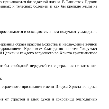
лю причащаются благодатной жизни. В Таинствах Церкви
ушевных и телесных болезней и как бы крепкие жилы на
просвещаются и освящаются, в нем получают услаждение
зерцания образа красоты Божества и наслаждение вечной
дарованиями. Крест всех благодатно напояет, "окружает
ой Церкви и каждого верующего во Христа христианского
тобы свободной передачей их содержания не затемнить
й:
и сердечного призывания имени Иисуса Христа во время
ит от страстей и злых духов и сокровище благодатных