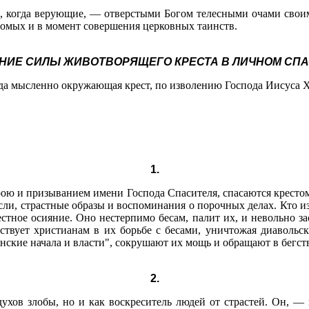
и, когда верующие, — отверстыми Богом телесными очами свои
сомых и в момент совершения церковных таинств.
НИЕ СИЛЫ ЖИВОТВОРЯЩЕГО КРЕСТА В ЛИЧНОМ СП
гда мысленно окружающая крест, по изволению Господа Иисуса Х
1.
ою и призыванием имени Господа Спасителя, спасаются кресто
сли, страстные образы и воспоминания о порочных делах. Кто
рестное осияние. Оно нестерпимо бесам, палит их, и невольно з
ствует христианам в их борьбе с бесами, уничтожая диаволь
ские начала и власти", сокрушают их мощь и обращают в бегс
2.
духов злобы, но и как воскреситель людей от страстей. Он, — 