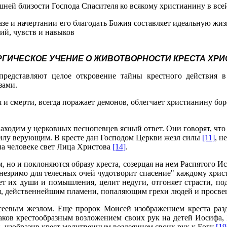
шней близости Господа Спасителя ко всякому христианину в все
разе и начертании его благодать Божия составляет идеальную 
ий, чувств и навыков
РГИЧЕСКОЕ УЧЕНИЕ О ЖИВОТВОРНОСТИ КРЕСТА ХРИ
представляют целое откровение тайны крестного действия 
зами.
я и смерти, всегда поражает демонов, облегчает христианину бор
аходим у церковных песнопевцев ясный ответ. Они говорят, чт
илу верующим. В кресте дан Господом Церкви жезл силы
[11]
, н
на человеке свет Лица Христова
[14]
.
 но и поклоняются образу креста, созерцая на нем Распятого И
и незримо для телесных очей чудотворит спасение" каждому хри
ает их души и помышления, целит недуги, отгоняет страсти, п
гня, действеннейшим пламени, попаляющим грехи людей и прос
сеевым жезлом. Еще пророк Моисей изображением креста раз
аков крестообразным возложением своих рук на детей Иосифа
и, изобразив крест молитвенным воздеянием своих рук к Богу
[19