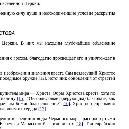
й вселенной Церкви.
жизненную силу души и необходимейшие условие раскрытия
СТОВА
в Церкви. В них мы находим глубочайшее объяснение
ения с грехом, благодатно просвещает его и уничтожает в
о в изображении знамения креста Сам вездесущий Христос
епобедимое оружие
[12]
, источник обновления от страстей
скупителя мира — Христа. Образ Христова креста, хотя по
стианину
[15]
. "Он облиставает (верующим) благодать, как
одает им Божие благословение"
[16]
. Христос непрерывно
вещающим их сердца
[17]
.
делил и соединил воды Чермного моря, распростертыми
, Ефрема и Манассию благословил их
[18]
. Три еврейских
]
.