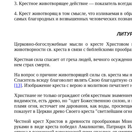
3. Крестное животворящее действие — показатель всегда
4. Крест животворящ в том смысле, что изливаемая в об
самых благородных и возвышенных человеческих познан
ЛИТУ
Церковно-богослужебные мысли о кресте Христовом 
животворности св. креста в связи с библейскими прообра
Крестная сила спасает от греха людей, вечного осуждени
нем страх смерти.
На вопрос о причине животворящей силы св. креста мы н
Спаситель всюду благоволит являть Свою благодатную с
[13]
. Изображение креста с верою и молитвою печатлеет 
Христиане не только ограждают себя крестным знамением,
видимости, есть древо, но "одет Божественною силою, 
пламя огня, источает им дарования, как воды, просвещ
показует в Церкви древо Своего креста "светлейшим о
Честной крест Христов в древности прообразован Мои
руками в виде креста победил Амаликитян, Патриарх И
отрока в разженной вавилонской печи спаслись от смерт