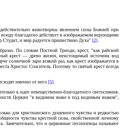
 действительно животворны явлением силы Божией при
 всюду благодатно действует в изображаемом верующими
ор Студит, и мир радуется пришествию Духа"
[2]
.
разах. По словам Постной Триоди, крест, "как райский
сный крест — древо жизни, неистощимый источник вод
ярче солнечной зари всякий раз, как крест изображается в
реста Христос Спаситель. Поэтому то святый крест всегда
исходят именно от него
[5]
.
тельно к идее невещественно-благодатного светосияния.
аинств Церкви "в видимом знаке и под видимым знаком",
олько для христианского душевного чувства и редкостью
общности чувства крестной силы, свойственной личному
та. Замечательно, что и церковные песнопевцы называют