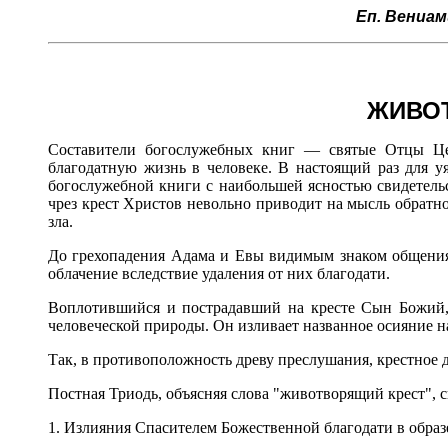
Еп. Вениам
ЖИВОТ
Составители богослужебных книг — святые Отцы Це
благодатную жизнь в человеке. В настоящий раз для 
богослужебной книги с наибольшей ясностью свидетельс
чрез крест Христов невольно приводит на мысль обратн
зла.
До грехопадения Адама и Евы видимым знаком общения
облачение вследствие удаления от них благодати.
Воплотившийся и пострадавший на кресте Сын Божий,
человеческой природы. Он изливает названное осияние н
Так, в противоположность древу преслушания, крестное 
Постная Триодь, объясняя слова "животворящий крест",
1. Излияния Спасителем Божественной благодати в образе