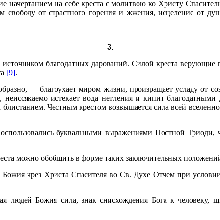
ие начертанием на себе креста с молитвою ко Христу Спасите
им свободу от страстного горения и жжения, исцеление от д
3.
м, источником благодатных дарований. Силой креста верующие 
та
[9]
.
образно, — благоухает миром жизни, произращает усладу от со
, неиссякаемо истекает вода нетления и кипит благодатными 
 блистанием. Честным крестом возвышается сила всей вселенн
воспользовались буквальными выражениями Постной Триоди, ч
креста можно обобщить в форме таких заключительных положени
ь Божия чрез Христа Спасителя во Св. Духе Отчем при услови
ая людей Божия сила, знак снисхождения Бога к человеку, щ