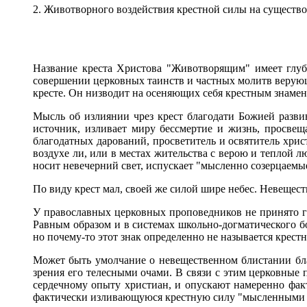
2. Животворного воздействия крестной силы на существо
Название креста Христова "Животворящим" имеет глуб
совершении церковных таинств и частных молитв верую
кресте. Он низводит на осеняющих себя крестным знамен
Мысль об излиянии чрез крест благодати Божией разви
источник, изливает миру бессмертие и жизнь, просве
благодатных дарований, просветитель и освятитель хри
воздухе ли, или в местах жительства с верою и теплой л
носит невечерний свет, испускает "мысленно созерцаемы
По виду крест мал, своей же силой шире небес. Невещес
У православных церковных проповедников не принято го
Равным образом и в системах школьно-догматического б
но почему-то этот знак определенно не называется крест
Может быть умолчание о невещественном блистании благ
зрения его телесными очами. В связи с этим церковны
сердечному опыту христиан, и опускают намеренно факт
фактически изливающуюся крестную силу "мысленными л