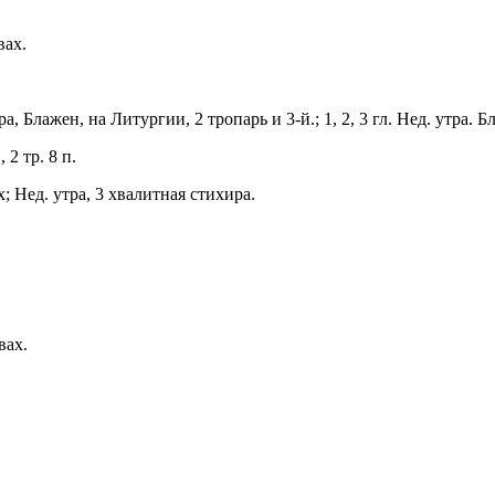
вах.
тра, Блажен, на Литургии, 2 тропарь и 3-й.; 1, 2, 3 гл. Нед. утра.
2 тр. 8 п.
х; Нед. утра, 3 хвалитная стихира.
вах.