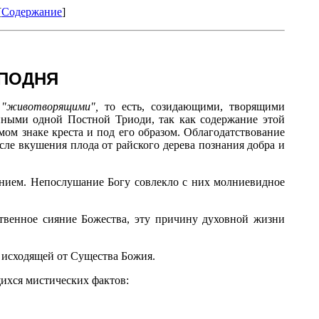
[
Содержание
]
СПОДНЯ
а
"животворящими",
то есть, созидающими, творящими
нными одной Постной Триоди, так как содержание этой
ом знаке креста и под его образом. Облагодатствование
ле вкушения плода от райского дерева познания добра и
нием. Непослушание Богу совлекло с них молниевидное
венное сияние Божества, эту причину духовной жизни
, исходящей от Существа Божия.
ихся мистических фактов: