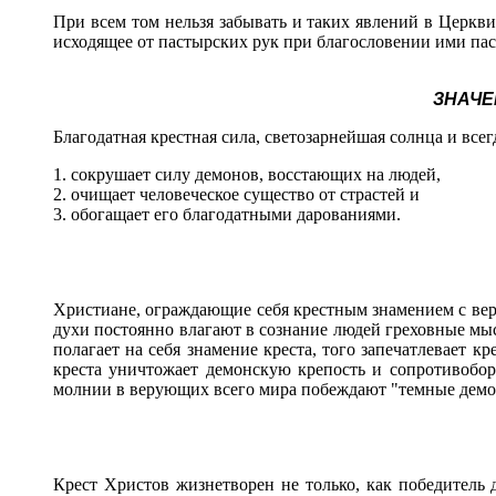
При всем том нельзя забывать и таких явлений в Церкв
исходящее от пастырских рук при благословении ими па
ЗНАЧЕ
Благодатная крестная сила, светозарнейшая солнца и все
1. сокрушает силу демонов, восстающих на людей,
2. очищает человеческое существо от страстей и
3. обогащает его благодатными дарованиями.
Христиане, ограждающие себя крестным знамением с вер
духи постоянно влагают в сознание людей греховные мы
полагает на себя знамение креста, того запечатлевает к
креста уничтожает демонскую крепость и сопротивобор
молнии в верующих всего мира побеждают "темные демон
Крест Христов жизнетворен не только, как победитель 