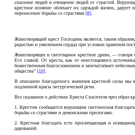
спасение людей и очищение людей от страстей. Верующ
крестное осияние облекает их одеждой жизни, дарует 
перенесение борьбы со страстями
[8]
.
Животворящий крест Господень является, таким образо
радостью и умилением сердца при условии хранения пос
Животворящее и светозарное крестное древо, — говоря 
Его славой. От креста, как от неистощимого источника
божественным благословением и запечатлевает небесным
общества"
[10]
.
В описании благодатного значения крестной силы мы 
подлинной красы литургической речи.
Все сказанное о действии Христа Спасителя чрез образ 
1. Крестом сообщается верующим светоносная благодат
борьбы со страстями и демонскими прилогами.
2. Крестная благодать есть просвещающая и освящающ
дарований.