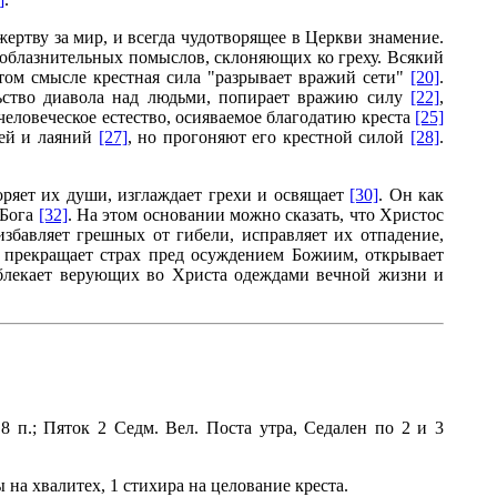
ртву за мир, и всегда чудотворящее в Церкви знамение.
облазнительных помыслов, склоняющих ко греху. Всякий
том смысле крестная сила "разрывает вражий сети"
[20]
.
льство диавола над людьми, попирает вражию силу
[22]
,
человеческое естество, осияваемое благодатию креста
[25]
ней и лаяний
[27]
, но прогоняют его крестной силой
[28]
.
оряет их души, изглаждает грехи и освящает
[30]
. Он как
 Бога
[32]
. На этом основании можно сказать, что Христос
 избавляет грешных от гибели, исправляет их отпадение,
, прекращает страх пред осуждением Божиим, открывает
облекает верующих во Христа одеждами вечной жизни и
 8 п.; Пяток 2 Седм. Вел. Поста утра, Седален по 2 и 3
ры на хвалитех, 1 стихира на целование креста.