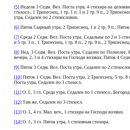
[5]
Неделя 3 Седм. Вел. Поста утра, 4 стихира на целовани
стихосл., 1 Трипеснец, 1 тр. 1 п. 1 и 2 тр. 9 п., 2 Трипес
утра, Седален по 2 стихословии.
[6]
Пяток Сырный утра, 2 Трипеснец, 1 и 2 тр. 9 п.; Пяток 1
[7]
Среда 2 Седм. Вел. Поста утра, Седальны по 2 и 3 стихос
и 5 тр. 3 п., 1 Трипеснец, 1 тр. 8 п., 2 тр. 9 п., 2 Трипеснец, 
[8]
Нед. 3 Седм. Вел. Поста утра, Седален по Полиелее, Кано
вечера, 2, 3 и 4 стихиры на Господи воззвах; Пяток 4 Седм.
[9]
Пяток 3 Седм. Вел. Поста утра, Седален по 2 стихослов
[10]
Пяток 1 Седм. Вел. Поста утра, 2 Трипеснец, 5 тр. 8 
Поста утра, Седален по 3 стихосл.
[11]
О. I., 3 гл. Среда утра, Седален по 1 стихосл., Богород
[12]
Там же, Седален по 3 стихосл.
[13]
О. I., 4 гл. Мал. веч., 1 стихира на Господи воззвах.
[14]
О. I., 3 гл. Пяток утра, 1 стиховная стихира.