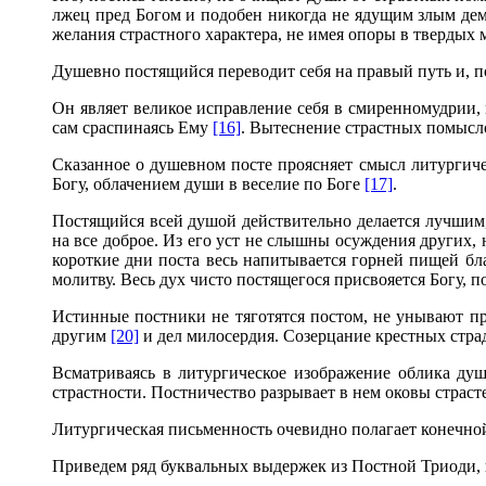
лжец пред Богом и подобен никогда не ядущим злым д
желания страстного характера, не имея опоры в твердых
Душевно постящийся переводит себя на правый путь и, 
Он являет великое исправление себя в смиренномудрии,
сам сраспинаясь Ему
[16]
. Вытеснение страстных помысло
Сказанное о душевном посте проясняет смысл литургич
Богу, облачением души в веселие по Боге
[17]
.
Постящийся всей душой действительно делается лучшим
на все доброе. Из его уст не слышны осуждения других, 
короткие дни поста весь напитывается горней пищей бл
молитву. Весь дух чисто постящегося присвояется Богу,
Истинные постники не тяготятся постом, не унывают п
другим
[20]
и дел милосердия. Созерцание крестных стра
Всматриваясь в литургическое изображение облика душ
страстности. Постничество разрывает в нем оковы страсте
Литургическая письменность очевидно полагает конечной
Приведем ряд буквальных выдержек из Постной Триоди