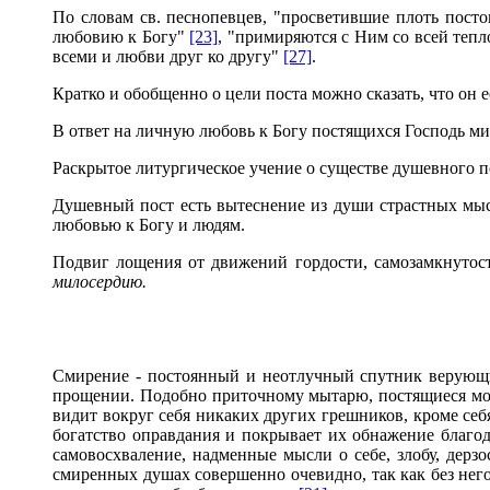
По словам св. песнопевцев, "просветившие плоть пост
любовию к Богу"
[23]
, "примиряются с Ним со всей теп
всеми и любви друг ко другу"
[27]
.
Кратко и обобщенно о цели поста можно сказать, что он е
В ответ на личную любовь к Богу постящихся Господь м
Раскрытое литургическое учение о существе душевного п
Душевный пост есть вытеснение из души страстных мыс
любовью к Богу и людям.
Подвиг лощения от движений гордости, самозамкнуто
милосердию.
Смирение - постоянный и неотлучный спутник верующих 
прощении. Подобно приточному мытарю, постящиеся мол
видит вокруг себя никаких других грешников, кроме се
богатство оправдания и покрывает их обнажение благо
самовосхваление, надменные мысли о себе, злобу, дерз
смиренных душах совершенно очевидно, так как без него