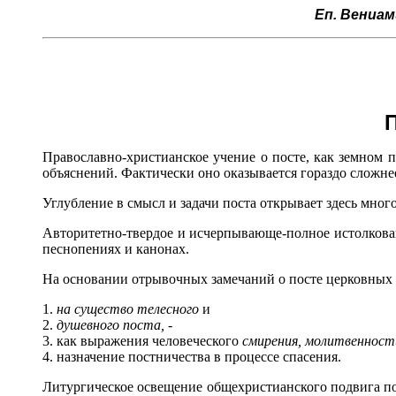
Еп. Вениам
Православно-христианское учение о посте, как земном 
объяснений. Фактически оно оказывается гораздо сложнее
Углубление в смысл и задачи поста открывает здесь мно
Авторитетно-твердое и исчерпывающе-полное истолкова
песнопениях и канонах.
На основании отрывочных замечаний о посте церковных
1.
на существо телесного
и
2.
душевного поста, -
3. как выражения человеческого
смирения, молитвенности
4. назначение постничества в процессе спасения.
Литургическое освещение общехристианского подвига по