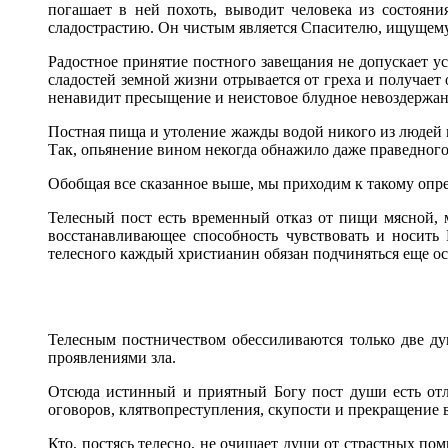
погашает в ней похоть, выводит человека из состояни
сладострастию. Он чистым является Спасителю, ищущем
Радостное принятие постного завещания не допускает у
сладостей земной жизни отрывается от греха и получает
ненавидит пресыщение и неистовое блудное невоздержа
Постная пища и утоление жажды водой никого из людей 
Так, опьянение вином некогда обнажило даже праведног
Обобщая все сказанное выше, мы приходим к такому опре
Телесный пост есть временный отказ от пищи мясной,
восстанавливающее способность чувствовать и носить
телесного каждый христианин обязан подчиняться еще о
Телесным постничеством обессиливаются только две ду
проявлениями зла.
Отсюда истинный и приятный Богу пост души есть отлож
оговоров, клятвопреступления, скупости и прекращение в
Кто, постясь телесно, не очищает души от страстных пом