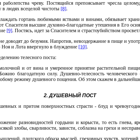
я раболепства чреву. Постящийся препоясывает чресла целом
у в людях всецелой чистоты
[8]
.
слаждать гортань любимыми яствами и винами, обязывает хранит
 от Спасителя высшие духовно-благодатные утешения в Его оси
ние
[9]
. Постясь, идет за Спасителем и страстоубийством просвет
не доводят до безумия. Напротив, невоздержание в пище и упот
о Ноя и Лота ввергнуло в блуждение
[10]
.
делению телесного поста:
 молочной и от вина и умеренное принятие растительной пищи
 Божию благодатную силу. Душевно-телесность человеческого 
собому режиму душевного пощения. Об этом скажем в дальнейш
2. ДУШЕВНЫЙ ПОСТ
шевных и притом поверхностных страсти - блуд и чревоугодие
ение разновидностей гордыни и корысти, то есть гнева, ярос
сякой злобы, сварливости, зависти, соблазна на грехи и неспра
ышлений, плотского образа мыслей, греховных чувств, хотений 