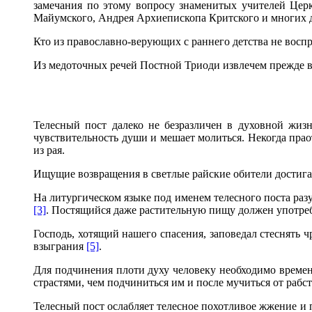
замечания по этому вопросу знаменитых учителей Цер
Майумского, Андрея Архиепископа Критского и многих др
Кто из православно-верующих с раннего детства не вос
Из медоточных речей Постной Триоди извлечем прежде в
Телесный пост далеко не безразличен в духовной жиз
чувствительность души и мешает молиться. Некогда пра
из рая.
Ищущие возвращения в светлые райские обители достига
На литургическом языке под именем телесного поста разум
[3]
. Постящийся даже растительную пищу должен употреб
Господь, хотящий нашего спасения, заповедал стеснять ч
взыграния
[5]
.
Для подчинения плоти духу человеку необходимо времен
страстями, чем подчиниться им и после мучиться от раб
Телесный пост ослабляет телесное похотливое жжение и п