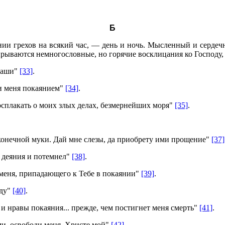
Б
нии грехов на всякий час, — день и ночь. Мысленный и сердечн
вырываются немногословные, но горячие восклицания ко Господу
 наши"
[33]
.
и меня покаянием"
[34]
.
осплакать о моих злых делах, безмернейших моря"
[35]
.
конечной муки. Дай мне слезы, да приобрету ими прощение"
[37]
о деяния и потемнел"
[38]
.
 меня, припадающего к Тебе в покаянии"
[39]
.
жду"
[40]
.
и нравы покаяния... прежде, чем постигнет меня смерть"
[41]
.
и, освободи меня, Христе мой"
[42]
.