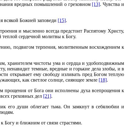
сознания вредных помышлений о греховном
[13]
. Чувства и
ия всякой Божией заповеди
[15]
.
троения и мысленно всегда предстоит Распятому Христу,
 теплой сердечной молитвы к Богу.
лению, подвигом терпения, молитвенным восхождением к
ым, хранителем чистоты ума и сердца и удобоподвижным
ту, ненавидит темные, вредные и горькие дела злобы, и в
ости открывает ему свободу изливать пред Богом теплую
ружающих, как светлое солнце, сияющее земле
[18]
.
им прощения от Бога они исполнены духа всепрощения к
 всех греховных дел
[21]
.
лик его души облегает тьма. Он замкнут в себялюбии и
 людям.
к Богу и ближним от связи страстями.