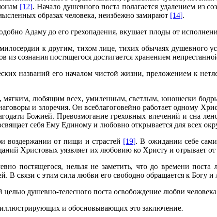
емонам
[12]
. Начало душевного поста полагается удалением из 
 мысленных образах человека, неизбежно замирают
[14]
.
подобно Адаму до его грехопадения, вкушает плоды от исполнен
 милосердии к другим, тихом лице, тихих обычаях душевного ус
в из сознания постящегося достигается хранением непрестанной
еских названий его началом чистой жизни, преложением к нет
, мягким, любящим всех, умиленным, светлым, юношески бодр
наговоры и злоречия. Он всеблагоговейно работает одному Хрис
агодати Божией. Превозмогание греховных влечений и сна лен
 посвящает себя Ему Единому и любовно открывается для всех ок
ри воздержании от пищи и страстей
[19]
. В ожидании себе сам
даний Христовых уязвляет их любовию ко Христу и отрывает от
евно постящегося, нельзя не заметить, что до времени поста 
й. В связи с этим сила любви его свободно обращается к Богу и
 целью душевно-телесного поста освобождение любви человека 
, иллюстрирующих и обосновывающих это заключение.