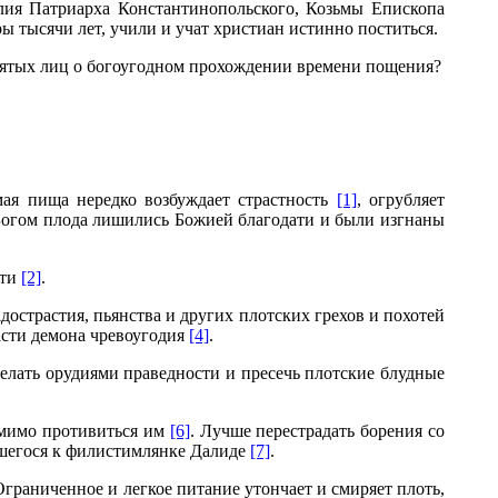
лия Патриарха Константинопольского, Козьмы Епископа
 тысячи лет, учили и учат христиан истинно поститься.
вятых лиц о богоугодном прохождении времени пощения?
мая пища нередко возбуждает страстность
[1]
, огрубляет
 Богом плода лишились Божией благодати и были изгнаны
оти
[2]
.
адострастия, пьянства и других плотских грехов и похотей
асти демона чревоугодия
[4]
.
сделать орудиями праведности и пресечь плотские блудные
омимо противиться им
[6]
. Лучше перестрадать борения со
вшегося к филистимлянке Далиде
[7]
.
Ограниченное и легкое питание утончает и смиряет плоть,