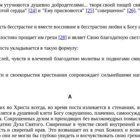
ом утучняются душевно добродетелями... творя своей пищей с
лотой сердца"
[24]
и "Ему присвояются"
[25]
"совершенно"
[26]
. 
сть бесстрастие и вместе воссияние в бесстрастии любви к Богу 
илостиво прощает им грехи
[28]
и являет Свою благодатную свет
оста укладывается в такую формулу:
лей, чувств и влечений благодатию молитвы и подвигами сми
сти и своекорыстия христианин сопровождает сильнейшими н
А
во Христа всегда, во время поста изливается в стенаниях, в
ятся в душевной клети Богу сокрушенно, плачевно, самоосуж
бя. Сокрушенных духом и приходящих без высокомудрых помыслов
датию Духа Святого. Смиренные в чувстве своей внутренней 
ость и свирепый нрав. Это возвышает их в очах Божиих и возво
 они не могли бы глубоко увидеть и восчувствовать свою грех