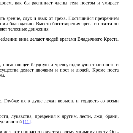
удрием, как бы распинает члены тела постом и умирает
ь зрение, слух и язык от греха. Постящийся презрением
янии благодатию. Вместо боготворения чрева и похоти он
ляет телесные движения.
реблении вина делают людей врагами Владычнего Креста.
, погашающее блудную и чревоугодливую страстность и
существа делает двояким и пост и людей. Кроме поста
ем.
. Глубже их в душе лежат корысть и гордость со всеми
ти, лукавства, презрения к другим, лести, лжи, брани,
ведливостей
[11]
.
и дел, тот напрасно радуется своему мнимому посту. Он -