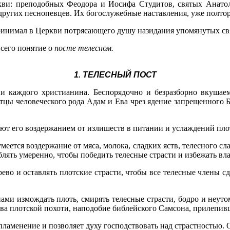
кви: преподобных Феодора и Иосифа Студитов, святых Анато
угих песнопевцев. Их богослужебные наставления, уже полторы
принимал в Церкви потрясающего душу назидания упомянутых с
сего понятие о
посте телесном.
1. ТЕЛЕСНЫЙ ПОСТ
ни каждого христианина. Беспорядочно и безразборно вкушае
отцы человеческого рода Адам и Ева чрез ядение запрещенного
ют его воздержанием от излишеств в питании и услаждений пл
еется воздержание от мяса, молока, сладких яств, телесного сл
лять умеренно, чтобы победить телесные страсти и избежать вл
рево и оставлять плотские страсти, чтобы все телесные члены 
ами измождать плоть, смирять телесные страсти, бодро и неут
ства плотской похоти, наподобие библейского Самсона, прилепи
ламенение и позволяет духу господствовать над страстностью. 