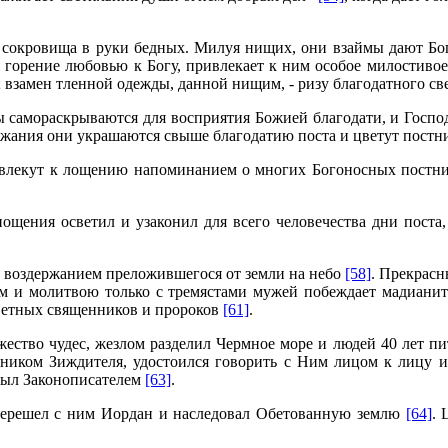
сокровища в руки бедных. Милуя нищих, они взаймы дают Богу
 горение любовью к Богу, привлекает к ним особое милостивое
; взамен тленной одежды, данной нищим, - ризу благодатного св
самораскрываются для восприятия Божией благодати, и Господ
ржания они украшаются свыше благодатию поста и цветут пост
влекут к лощению напоминанием о многих Богоносных постника
щения осветил и узаконил для всего человечества дни поста, 
а, воздержанием преложившегося от земли на небо
[58]
. Прекрас
ем и молитвою только с тремястами мужей побеждает мадиани
аветных священников и пророков
[61]
.
ство чудес, жезлом разделил Чермное море и людей 40 лет п
дником Зиждителя, удостоился говорить с Ним лицом к лицу 
был Законописателем
[63]
.
перешел с ним Иордан и наследовал Обетованную землю
[64]
. 