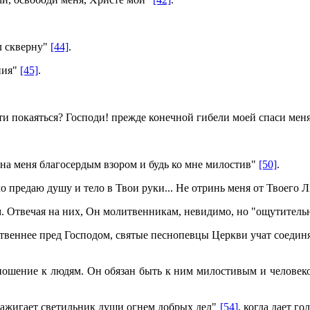
л скверну"
[44]
.
ния"
[45]
.
сти покаяться? Господи! прежде конечной гибели моей спаси мен
 на меня благосердым взором и будь ко мне милостив"
[50]
.
 предаю душу и тело в Твои руки... Не отринь меня от Твоего 
Отвечая на них, Он молитвенникам, невидимо, но "ощутительн
твеннее пред Господом, святые песнопевцы Церкви учат соеди
ношение к людям. Он обязан быть к ним милостивым и человек
зажигает светильник души огнем добрых дел"
[54]
, когда дает г