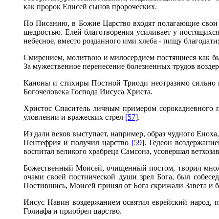
как пророк Елисей сынов пророческих.
По Писанию, в Божие Царство входят полагающие свои 
щедростью. Елей благотворения усиливает у постящихся
небесное, вместо розданного ими хлеба - пищу благодати
Смирением, молитвою и милосердием постящиеся как бы 
За мужественное перенесение болезненных трудов возде
Каноны и стихиры Постной Триоди неотразимо сильно 
Богочеловека Господа Иисуса Христа.
Христос Спаситель личным примером сорокадневного по
уловлении и вражеских стрел
[57]
.
Из дали веков выступает, например, образ чудного Енох
Пентефрия и получил царство
[59]
. Гедеон воздержани
воспитал великого храбреца Самсона, усовершал ветхоз
Божественный Моисей, очищенный постом, творил множе
очами своей постнической души зрел Бога, был собесе
Постившись, Моисей принял от Бога скрижали Завета и 
Иисус Навин воздержанием освятил еврейский народ, 
Голиафа и приобрел царство.