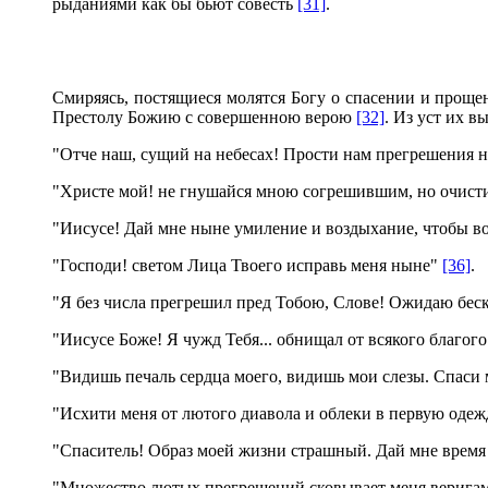
рыданиями как бы бьют совесть
[31]
.
Смиряясь, постящиеся молятся Богу о спасении и проще
Престолу Божию с совершенною верою
[32]
. Из уст их 
"Отче наш, сущий на небесах! Прости нам прегрешения
"Христе мой! не гнушайся мною согрешившим, но очист
"Иисусе! Дай мне ныне умиление и воздыхание, чтобы в
"Господи! светом Лица Твоего исправь меня ныне"
[36]
.
"Я без числа прегрешил пред Тобою, Слове! Ожидаю бес
"Иисусе Боже! Я чужд Тебя... обнищал от всякого благог
"Видишь печаль сердца моего, видишь мои слезы. Спаси
"Исхити меня от лютого диавола и облеки в первую оде
"Спаситель! Образ моей жизни страшный. Дай мне время 
"Множество лютых прегрешений сковывает меня веригам