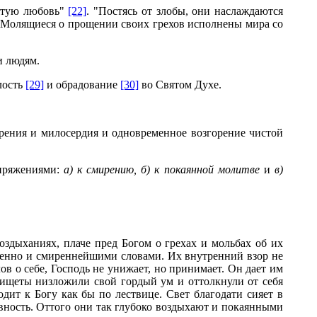
вятую любовь"
[22]
. "Постясь от злобы, они наслаждаются
"Молящиеся о прощении своих грехов исполнены мира со
и людям.
лость
[29]
и обрадование
[30]
во Святом Духе.
рения и милосердия и одновременное возгорение чистой
апряжениями:
а) к смирению, б) к покаянной молитве
и
в)
оздыханиях, плаче пред Богом о грехах и мольбах об их
денно и смиреннейшими словами. Их внутренний взор не
 о себе, Господь не унижает, но принимает. Он дает им
нищеты низложили свой гордый ум и оттолкнули от себя
дит к Богу как бы по лествице. Свет благодати сияет в
овность. Оттого они так глубоко воздыхают и покаянными