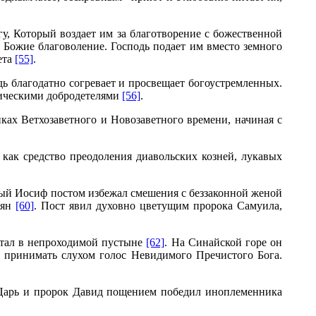
, Который воздает им за благотворение с божественной
 Божие благоволение. Господь подает им вместо земного
ета
[55]
.
ь благодатно согревает и просвещает богоустремленных.
ническими добродетелями
[56]
.
х Ветхозаветного и Новозаветного времени, начиная с
как средство преодоления диавольских козней, лукавых
ный Иосиф постом избежал смешения с беззаконной женой
тян
[60]
. Пост явил духовно цветущим пророка Самуила,
итал в непроходимой пустыне
[62]
. На Синайской горе он
и принимать слухом голос Невидимого Пречистого Бога.
Царь и пророк Давид пощением победил иноплеменника