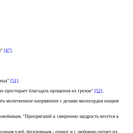
я"
[47]
.
Лица"
[51]
.
о простирает благодать прощения их грехов"
[52]
.
нять молитвенное напряжение с делами милосердия нищим
олюбивым. "Припрягший к смирению щедрость несется к
олодным хлеб, бескровным - приют и с любовию питает их,