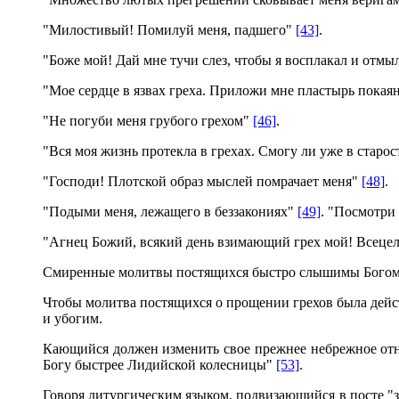
"Милостивый! Помилуй меня, падшего"
[43]
.
"Боже мой! Дай мне тучи слез, чтобы я восплакал и отмы
"Мое сердце в язвах греха. Приложи мне пластырь покая
"Не погуби меня грубого грехом"
[46]
.
"Вся моя жизнь протекла в грехах. Смогу ли уже в старо
"Господи! Плотской образ мыслей помрачает меня"
[48]
.
"Подыми меня, лежащего в беззакониях"
[49]
. "Посмотри
"Агнец Божий, всякий день взимающий грех мой! Всецело
Смиренные молитвы постящихся быстро слышимы Богом. 
Чтобы молитва постящихся о прощении грехов была дейс
и убогим.
Кающийся должен изменить свое прежнее небрежное от
Богу быстрее Лидийской колесницы"
[53]
.
Говоря литургическим языком, подвизающийся в посте "