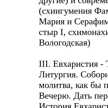
другие) и соврем
(схиигумения Фа
Мария и Серафим
стыр I, схимона
Вологодская)
III. Евхаристия -
Литургия. Собор
молитва, как бы
Вечерю. Дать пер
История Евхарис