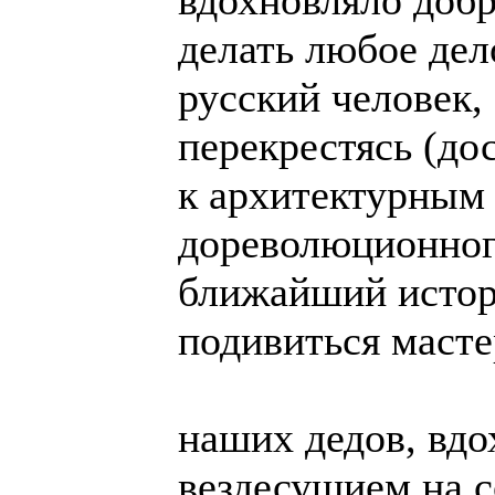
вдохновляло добр
делать любое дело
русский человек,
перекрестясь (до
к архитектурным
дореволюционного
ближайший истор
подивиться масте
наших дедов, вд
вездесущием на с