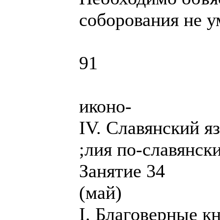
соборования не у
91
иконо-
IV. Славянский я
;лия по-славянски
Занятие 34
(май)
I. Благоверные к