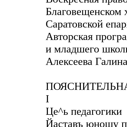
Благовещенском х
Саратовской епа
Авторская прогр
и младшего школь
Алексеева Галина
ПОЯСНИТЕЛЬНА
I
Це^ь педагогики
Йаставъ юношу пр