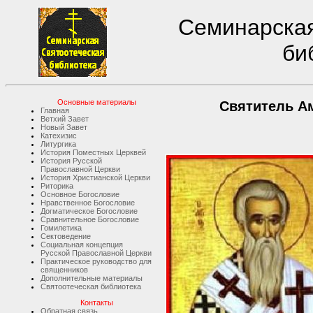
Семинарская
би
Основные материалы
Святитель А
Главная
Ветхий Завет
Новый Завет
Катехизис
Литургика
История Поместных Церквей
История Русской
Православной Церкви
История Христианской Церкви
Риторика
Основное Богословие
Нравственное Богословие
Догматическое Богословие
Сравнительное Богословие
Гомилетика
Сектоведение
Социальная концепция
Русской Православной Церкви
Практическое руководство для
священников
Дополнительные материалы
Святоотеческая библиотека
Контакты
Обратная связь