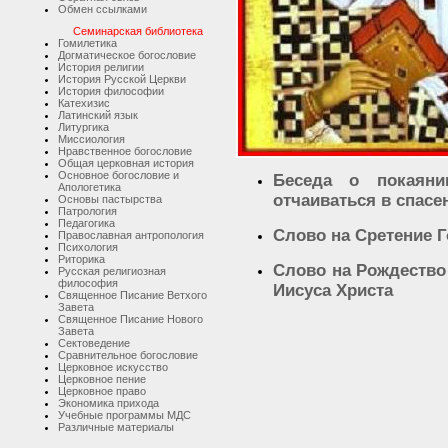
Обмен ссылками
Семинарская библиотека
Гомилетика
Догматическое богословие
История религии
История Русской Церкви
История философии
Катехизис
Латинский язык
Литургика
Миссиология
Нравственное богословие
Общая церковная история
Основное богословие и
Беседа о покаян
Апологетика
отчаиваться в спасе
Основы пастырства
Патрология
Педагогика
Слово на Сретение 
Православная антропология
Психология
Риторика
Слово на Рождество
Русская религиозная
философия
Иисуса Христа
Священное Писание Ветхого
Завета
Священное Писание Нового
Завета
Сектоведение
Сравнительное богословие
Церковное искусство
Церковное пение
Церковное право
Экономика прихода
Учебные программы МДС
Различные материалы