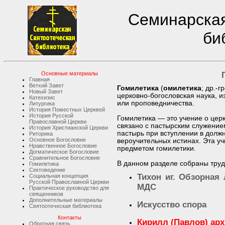
Семинарская
би
Основные материалы
Главная
Ветхий Завет
Гомилетика
(
омилетика
; др.-г
Новый Завет
церковно-богословская наука, 
Катехизис
или проповедничества.
Литургика
История Поместных Церквей
История Русской
Гомилетика — это учение о цер
Православной Церкви
связано с пастырским служение
История Христианской Церкви
пастырь при вступлении в должн
Риторика
Основное Богословие
вероучительных истинах. Эта уч
Нравственное Богословие
предметом гомилетики.
Догматическое Богословие
Сравнительное Богословие
В данном разделе собраны труд
Гомилетика
Сектоведение
Тихон иг. Обзорная
Социальная концепция
Русской Православной Церкви
МДС
Практическое руководство для
священников
Дополнительные материалы
Искусство спора
Святоотеческая библиотека
Контакты
Кирилл (Павлов) ар
Обратная связь