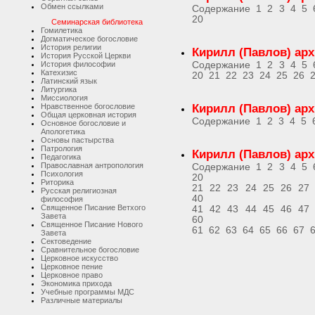
Обмен ссылками
Содержание
1
2
3
4
5
20
Семинарская библиотека
Гомилетика
Догматическое богословие
История религии
Кирилл (Павлов) ар
История Русской Церкви
История философии
Содержание
1
2
3
4
5
Катехизис
20
21
22
23
24
25
26
Латинский язык
Литургика
Миссиология
Нравственное богословие
Кирилл (Павлов) ар
Общая церковная история
Содержание
1
2
3
4
5
Основное богословие и
Апологетика
Основы пастырства
Патрология
Кирилл (Павлов) ар
Педагогика
Православная антропология
Содержание
1
2
3
4
5
Психология
20
Риторика
21
22
23
24
25
26
27
Русская религиозная
40
философия
Священное Писание Ветхого
41
42
43
44
45
46
47
Завета
60
Священное Писание Нового
61
62
63
64
65
66
67
Завета
Сектоведение
Сравнительное богословие
Церковное искусство
Церковное пение
Церковное право
Экономика прихода
Учебные программы МДС
Различные материалы