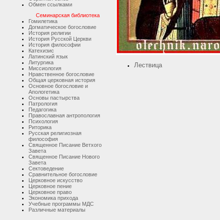
Обмен ссылками
Семинарская библиотека
Гомилетика
Догматическое богословие
История религии
История Русской Церкви
История философии
Катехизис
Латинский язык
Литургика
Лествица
Миссиология
Нравственное богословие
Общая церковная история
Основное богословие и
Апологетика
Основы пастырства
Патрология
Педагогика
Православная антропология
Психология
Риторика
Русская религиозная
философия
Священное Писание Ветхого
Завета
Священное Писание Нового
Завета
Сектоведение
Сравнительное богословие
Церковное искусство
Церковное пение
Церковное право
Экономика прихода
Учебные программы МДС
Различные материалы