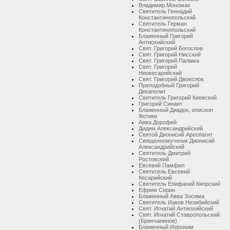
Владимир Мономах
Святитель Геннадий
Константинопольский
Святитель Герман
Константинопольский
Блаженный Григорий
Антиохийский
Свят. Григорий Богослов
Свят. Григорий Нисский
Свят. Григорий Палама
Свят. Григорий
Неокесарийский
Свят. Григорий Двоеслов
Преподобный Григорий
Декаполит
Святитель Григорий Киевский
Григорий Синаит
Блаженный Диадох, епископ
Фотики
Авва Дорофей
Дидим Александрийский
Святой Дионисий Ареопагит
Священномученик Дионисий
Александрийский
Святитель Дмитрий
Ростовский
Евсевий Памфил
Святитель Евсевий
Кесарийский
Святитель Епифаний Кипрский
Ефрем Сирин
Блаженный Авва Зосима
Святитель Иаков Низибийский
Свят. Игнатий Антиохийский
Свят. Игнатий Ставропольский
(Брянчанинов)
Блаженный Иероним