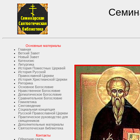
Семина
Основные материалы
Главная
Ветхий Завет
Новый Завет
Катехизис
Литургика
История Поместных Церквей
История Русской
Православной Церкви
История Христианской Церкви
Риторика
Основное Богословие
Нравственное Богословие
Догматическое Богословие
Сравнительное Богословие
Гомилетика
Сектоведение
Социальная концепция
Русской Православной Церкви
Практическое руководство для
священников
Дополнительные материалы
Святоотеческая библиотека
Контакты
Обратная связь