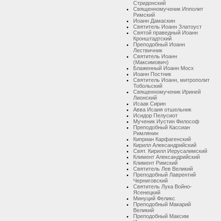
Стридонский
Священномученик Ипполит
Римский
Иоанн Дамаскин
Святитель Иоанн Златоуст
Святой праведный Иоанн
Кронштадтский
Преподобный Иоанн
Лествичник
Святитель Иоанн
(Максимович)
Блаженный Иоанн Мосх
Иоанн Постник
Святитель Иоанн, митрополит
Тобольский
Священномученик Ириней
Лионский
Исаак Сирин
Авва Исаия отшельник
Исидор Пелусиот
Мученик Иустин Философ
Преподобный Кассиан
Римлянин
Киприан Карфагенский
Кирилл Александрийский
Свят. Кирилл Иерусалимский
Климент Александрийский
Климент Римский
Святитель Лев Великий
Преподобный Лаврентий
Черниговский
Святитель Лука Войно-
Ясенецкий
Минуций Феликс
Преподобный Макарий
Великий
Преподобный Максим