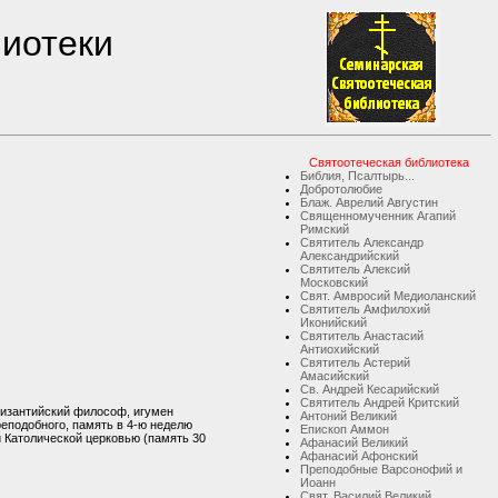
лиотеки
Святоотеческая библиотека
Библия, Псалтырь...
Добротолюбие
Блаж. Аврелий Августин
Священномученник Агапий
Римский
Святитель Александр
Александрийский
Святитель Алексий
Московский
Свят. Амвросий Медиоланский
Святитель Амфилохий
Иконийский
Святитель Анастасий
Антиохийский
Святитель Астерий
Амасийский
Св. Андрей Кесарийский
Святитель Андрей Критский
византийский философ, игумен
Антоний Великий
еподобного, память в 4-ю неделю
Епископ Аммон
и Католической церковью (память 30
Афанасий Великий
Афанасий Афонский
Преподобные Варсонофий и
Иоанн
Свят. Василий Великий