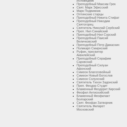
Исповедник
Преподобный Максим Грек
Свят. Марк Эфесский
Марк Подвижник
Оптинские старцы
Преподобный Никита Стифат
Преподобный Никодим
Святогорец
Святитель Николай Сербский
Преп. Нил Синайский
Преподобный Нил Сорский
Преподобный Паисий
Величковский
Преподобный Петр Дамаскин
Поликарп Смирнский
Руфин, пресвитер
Аквилейский
Преподобный Серафим
Саровский
Преподобный Силуан
Афонский
Симеон Благоговейный
Симеон Новый Богослов
Симеон Солунский
Святитель Тихон Задонский
Преп. Феодор Студит
Блаженный Феодорит Кирский
Феофил Антиохийский
Блаженный Феофилакт
Болгарский
Свят. Феофан Затворник
Святитель Филарет
Московский