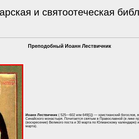
рская и святоотеческая биб
Преподобный Иоанн Лествичник
Иоанн Лествичник
( 525—602 или 649[1]) — христианский богослов, 
Синайского монастыря. Почитается святым в Православной (в лике пр
(воскресение) Великого поста и 30 марта по Юлианскому календарю) 
марта).