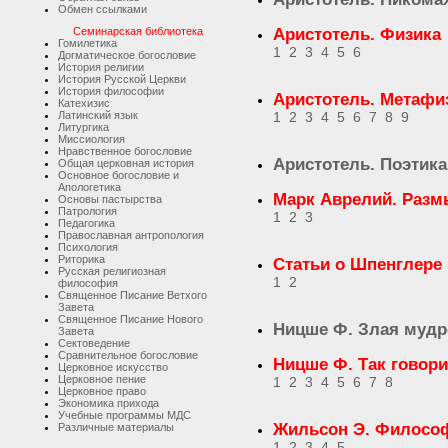
Обмен ссылками
Семинарская библиотека
Аристотель. Физика
Гомилетика
1
2
3
4
5
6
Догматическое богословие
История религии
История Русской Церкви
История философии
Аристотель. Метафи
Катехизис
Латинский язык
1
2
3
4
5
6
7
8
9
Литургика
Миссиология
Нравственное богословие
Аристотель. Поэтика
Общая церковная история
Основное богословие и
Апологетика
Марк Аврелий. Раз
Основы пастырства
Патрология
1
2
3
Педагогика
Православная антропология
Психология
Риторика
Статьи о Шпенглере
Русская религиозная
1
2
философия
Священное Писание Ветхого
Завета
Священное Писание Нового
Ницше Ф. Злая муд
Завета
Сектоведение
Сравнительное богословие
Ницше Ф. Так говори
Церковное искусство
Церковное пение
1
2
3
4
5
6
7
8
Церковное право
Экономика прихода
Учебные программы МДС
Жильсон Э. Философ
Различные материалы
1
2
3
4
5