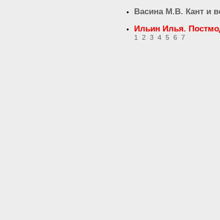
Васина М.В. Кант и 
Ильин Илья. Постмод
1
2
3
4
5
6
7