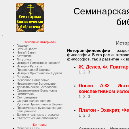
Семинарская
би
Основные материалы
Исто
Главная
Ветхий Завет
История философии
— раздел
Новый Завет
философии. В его рамки включ
Катехизис
философов, так и развитие их 
Литургика
История Поместных Церквей
Ж. Делез, Ф. Гватта
История Русской
Православной Церкви
1
2
3
История Христианской Церкви
Риторика
Основное Богословие
Нравственное Богословие
Лосев А.Ф. Ист
Догматическое Богословие
Сравнительное Богословие
конспективном изло
Гомилетика
1
2
3
Сектоведение
Социальная концепция
Русской Православной Церкви
Практическое руководство для
Платон - Эхекрат, Ф
священников
Дополнительные материалы
1
2
3
Святоотеческая библиотека
Контакты
Аристотель. Никома
Обратная связь