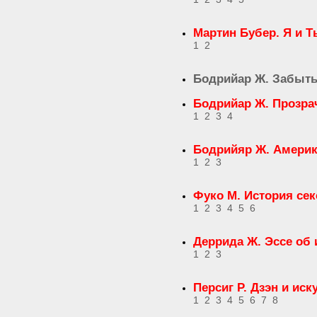
Мартин Бубер. Я и Т
1
2
Бодрийар Ж. Забыт
Бодрийар Ж. Прозра
1
2
3
4
Бодрийяр Ж. Амери
1
2
3
Фуко М. История сек
1
2
3
4
5
6
Деррида Ж. Эссе об
1
2
3
Персиг Р. Дзэн и ис
1
2
3
4
5
6
7
8