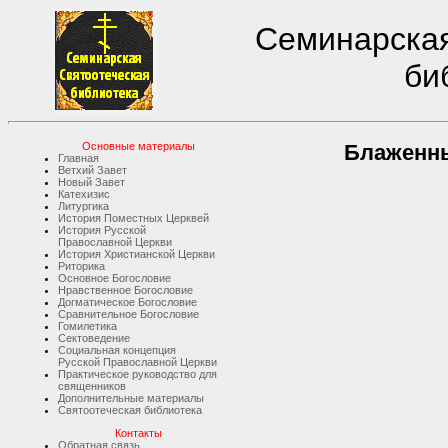
Семинарская
би
Основные материалы
Блаженн
Главная
Ветхий Завет
Новый Завет
Катехизис
Литургика
История Поместных Церквей
История Русской
Православной Церкви
История Христианской Церкви
Риторика
Основное Богословие
Нравственное Богословие
Догматическое Богословие
Сравнительное Богословие
Гомилетика
Сектоведение
Социальная концепция
Русской Православной Церкви
Практическое руководство для
священников
Дополнительные материалы
Святоотеческая библиотека
Контакты
Обратная связь