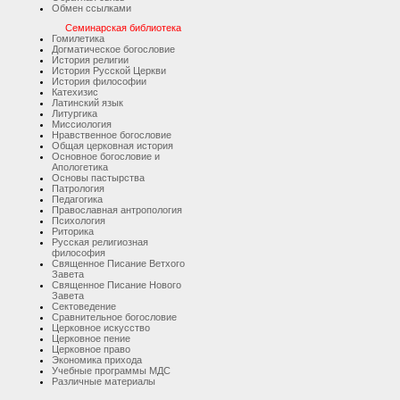
Обмен ссылками
Семинарская библиотека
Гомилетика
Догматическое богословие
История религии
История Русской Церкви
История философии
Катехизис
Латинский язык
Литургика
Миссиология
Нравственное богословие
Общая церковная история
Основное богословие и
Апологетика
Основы пастырства
Патрология
Педагогика
Православная антропология
Психология
Риторика
Русская религиозная
философия
Священное Писание Ветхого
Завета
Священное Писание Нового
Завета
Сектоведение
Сравнительное богословие
Церковное искусство
Церковное пение
Церковное право
Экономика прихода
Учебные программы МДС
Различные материалы