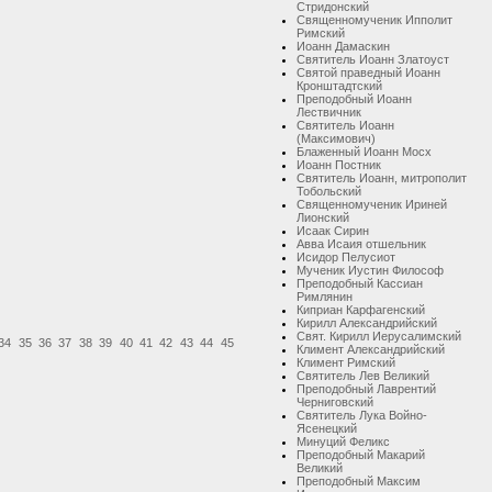
Стридонский
Священномученик Ипполит
Римский
Иоанн Дамаскин
Святитель Иоанн Златоуст
Святой праведный Иоанн
Кронштадтский
Преподобный Иоанн
Лествичник
Святитель Иоанн
(Максимович)
Блаженный Иоанн Мосх
Иоанн Постник
Святитель Иоанн, митрополит
Тобольский
Священномученик Ириней
Лионский
Исаак Сирин
Авва Исаия отшельник
Исидор Пелусиот
Мученик Иустин Философ
Преподобный Кассиан
Римлянин
Киприан Карфагенский
Кирилл Александрийский
Свят. Кирилл Иерусалимский
34
35
36
37
38
39
40
41
42
43
44
45
Климент Александрийский
Климент Римский
Святитель Лев Великий
Преподобный Лаврентий
Черниговский
Святитель Лука Войно-
Ясенецкий
Минуций Феликс
Преподобный Макарий
Великий
Преподобный Максим