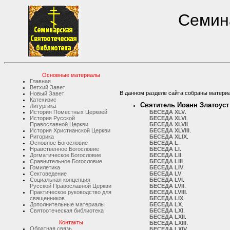
Семина
Основные материалы
Главная
Ветхий Завет
В данном разделе сайта собраны матери
Новый Завет
Катехизис
Святитель Иоанн Златоус
Литургика
История Поместных Церквей
БЕСЕДА ХLV
.
История Русской
БЕСЕДА ХLVI
.
Православной Церкви
БЕСЕДА ХLVII
.
История Христианской Церкви
БЕСЕДА ХLVIII
.
Риторика
БЕСЕДА ХLIХ
.
Основное Богословие
БЕСЕДА L
.
Нравственное Богословие
БЕСЕДА LI
.
Догматическое Богословие
БЕСЕДА LII
.
Сравнительное Богословие
БЕСЕДА LIII
.
Гомилетика
БЕСЕДА LIV
.
Сектоведение
БЕСЕДА LV
.
Социальная концепция
БЕСЕДА LVI
.
Русской Православной Церкви
БЕСЕДА LVII
.
Практическое руководство для
БЕСЕДА LVIII
.
священников
БЕСЕДА LIХ
.
Дополнительные материалы
БЕСЕДА LХ
.
Святоотеческая библиотека
БЕСЕДА LХI
.
БЕСЕДА LХII
.
Контакты
БЕСЕДА LХIII
.
Обратная связь
БЕСЕДА LХIV
.