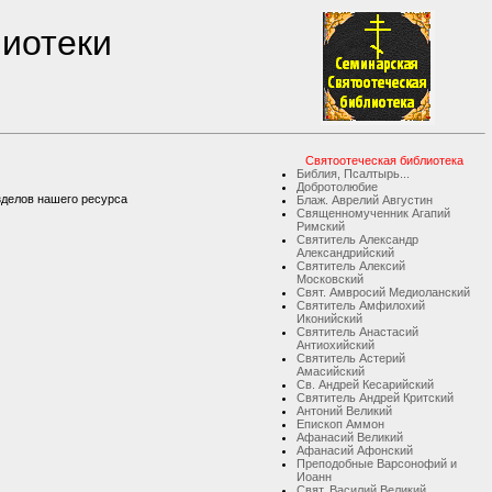
лиотеки
Святоотеческая библиотека
Библия, Псалтырь...
Добротолюбие
зделов нашего ресурса
Блаж. Аврелий Августин
Священномученник Агапий
Римский
Святитель Александр
Александрийский
Святитель Алексий
Московский
Свят. Амвросий Медиоланский
Святитель Амфилохий
Иконийский
Святитель Анастасий
Антиохийский
Святитель Астерий
Амасийский
Св. Андрей Кесарийский
Святитель Андрей Критский
Антоний Великий
Епископ Аммон
Афанасий Великий
Афанасий Афонский
Преподобные Варсонофий и
Иоанн
Свят. Василий Великий