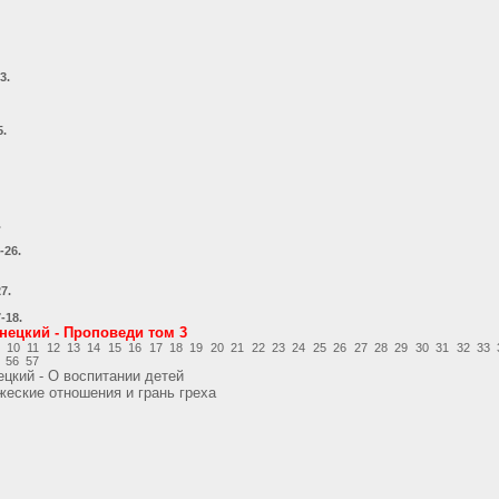
3.
5.
.
-26.
7.
-18.
нецкий - Проповеди том 3
10
11
12
13
14
15
16
17
18
19
20
21
22
23
24
25
26
27
28
29
30
31
32
33
56
57
цкий - О воспитании детей
жеские отношения и грань греха