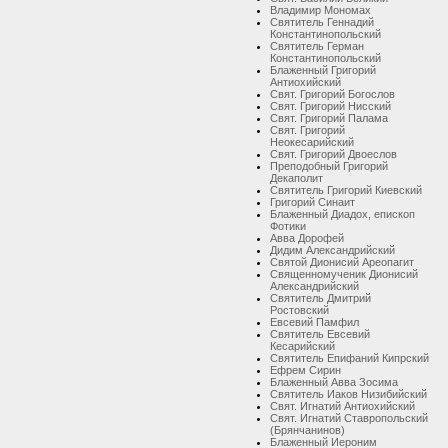
Владимир Мономах
Святитель Геннадий
Константинопольский
Святитель Герман
Константинопольский
Блаженный Григорий
Антиохийский
Свят. Григорий Богослов
Свят. Григорий Нисский
Свят. Григорий Палама
Свят. Григорий
Неокесарийский
Свят. Григорий Двоеслов
Преподобный Григорий
Декаполит
Святитель Григорий Киевский
Григорий Синаит
Блаженный Диадох, епископ
Фотики
Авва Дорофей
Дидим Александрийский
Святой Дионисий Ареопагит
Священномученик Дионисий
Александрийский
Святитель Дмитрий
Ростовский
Евсевий Памфил
Святитель Евсевий
Кесарийский
Святитель Епифаний Кипрский
Ефрем Сирин
Блаженный Авва Зосима
Святитель Иаков Низибийский
Свят. Игнатий Антиохийский
Свят. Игнатий Ставропольский
(Брянчанинов)
Блаженный Иероним