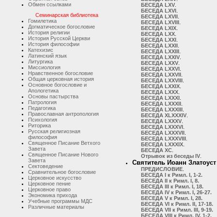
Обмен ссылками
БЕСЕДА LХV
.
БЕСЕДА LХVI
.
Семинарская библиотека
БЕСЕДА LХVII
.
Гомилетика
БЕСЕДА LХVIII
.
Догматическое богословие
БЕСЕДА LХIХ
.
История религии
БЕСЕДА LХХ
.
История Русской Церкви
БЕСЕДА LХХI
.
История философии
БЕСЕДА LХХII
.
Катехизис
БЕСЕДА LХХIII
.
Латинский язык
БЕСЕДА LХХIV
.
Литургика
БЕСЕДА LХХV
.
Миссиология
БЕСЕДА LХХVI
.
Нравственное богословие
БЕСЕДА LХХVII
.
Общая церковная история
БЕСЕДА LХХVIII
.
Основное богословие и
БЕСЕДА LХХIХ
.
Апологетика
БЕСЕДА LХХХ
.
Основы пастырства
БЕСЕДА LХХХI
.
Патрология
БЕСЕДА LХХХII
.
Педагогика
БЕСЕДА LХХХIII
.
Православная антропология
БЕСЕДА XLХХХIV
.
Психология
БЕСЕДА LХХХV
.
Риторика
БЕСЕДА LХХХVI
.
Русская религиозная
БЕСЕДА LХХХVII
.
философия
БЕСЕДА LХХХVIII
.
Священное Писание Ветхого
БЕСЕДА LХХХIХ
.
Завета
БЕСЕДА ХС
.
Священное Писание Нового
Отрывок из беседы IV
.
Завета
Святитель Иоанн Златоус
Сектоведение
ПРЕДИСЛОВИЕ
.
Сравнительное богословие
БЕСЕДА I к Римл. I, 1-2.
Церковное искусство
БЕСЕДА II к Римл. I, 8.
Церковное пение
БЕСЕДА III к Римл. I, 18.
Церковное право
БЕСЕДА IV к Римл. I, 26-27.
Экономика прихода
БЕСЕДА V к Римл. I, 28.
Учебные программы МДС
БЕСЕДА VI к Римл. II, 17-18.
Различные материалы
БЕСЕДА VII к Римл. III, 9-19.
БЕСЕДА VIII к Римл. IV, 1-2.