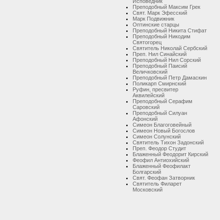
Исповедник
Преподобный Максим Грек
Свят. Марк Эфесский
Марк Подвижник
Оптинские старцы
Преподобный Никита Стифат
Преподобный Никодим
Святогорец
Святитель Николай Сербский
Преп. Нил Синайский
Преподобный Нил Сорский
Преподобный Паисий
Величковский
Преподобный Петр Дамаскин
Поликарп Смирнский
Руфин, пресвитер
Аквилейский
Преподобный Серафим
Саровский
Преподобный Силуан
Афонский
Симеон Благоговейный
Симеон Новый Богослов
Симеон Солунский
Святитель Тихон Задонский
Преп. Феодор Студит
Блаженный Феодорит Кирский
Феофил Антиохийский
Блаженный Феофилакт
Болгарский
Свят. Феофан Затворник
Святитель Филарет
Московский