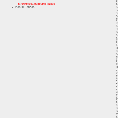
5
5
Библиотека современников
5
Иоанн Павлов
5
5
5
5
н
5
5
6
6
6
6
6
Н
6
6
6
6
6
П
7
7
7
7
7
7
7
7
7
8
8
8
8
8
С
8