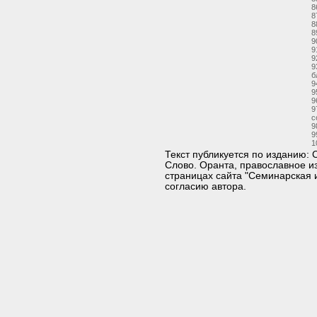
8
8
8
8
9
9
9
9
б
9
9
9
9
с
9
9
1
Текст публикуется по изданию:
Слово. Оранта, православное из
страницах сайта "Семинарская 
согласию автора.