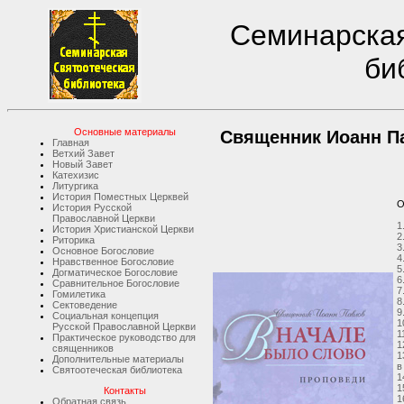
Семинарская
би
Основные материалы
Священник Иоанн Па
Главная
Ветхий Завет
Новый Завет
Катехизис
Литургика
История Поместных Церквей
О
История Русской
Православной Церкви
1
История Христианской Церкви
2
Риторика
3
Основное Богословие
4
Нравственное Богословие
5
Догматическое Богословие
6
Сравнительное Богословие
7
Гомилетика
8
Сектоведение
9
Социальная концепция
1
Русской Православной Церкви
1
Практическое руководство для
1
священников
1
Дополнительные материалы
в
Святоотеческая библиотека
1
1
Контакты
1
Обратная связь