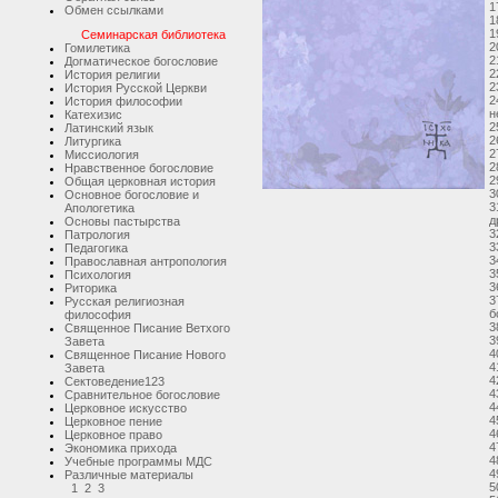
1
Обмен ссылками
1
1
Семинарская библиотека
2
Гомилетика
2
Догматическое богословие
2
История религии
2
История Русской Церкви
2
История философии
н
Катехизис
2
Латинский язык
2
Литургика
2
Миссиология
2
Нравственное богословие
2
Общая церковная история
3
Основное богословие и
3
Апологетика
д
Основы пастырства
3
Патрология
3
Педагогика
3
Православная антропология
3
Психология
3
Риторика
3
Русская религиозная
б
философия
3
Священное Писание Ветхого
3
Завета
4
Священное Писание Нового
4
Завета
4
Сектоведение
1
2
3
4
Сравнительное богословие
4
Церковное искусство
4
Церковное пение
4
Церковное право
4
Экономика прихода
4
Учебные программы МДС
4
Различные материалы
5
1
2
3