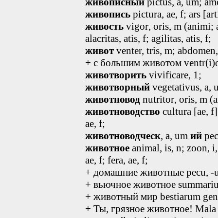
живописный
pictus
, a, um
; am
живопись
pictura
, ae, f
; ars [ar
живость
vigor
, oris, m
(animi; a
alacritas
, atis, f
; agilitas
, atis, f
;
живот
venter, tris, m; abdomen
+ с большим животом ventr(i)
животворить
vivificare, 1;
животворный
vegetativus, a, u
животновод
nutritor
, oris, m
(a
животноводство
cultura [ae, f
ae, f;
животноводческ
, a, um
ий
pec
животное
animal, is, n; zoon, i,
ae, f; fera, ae, f;
+ домашние животные pecu, -us
+ вьючное животное summariu
+ животный мир bestiarum gen
+ Ты, грязное животное! Mala t