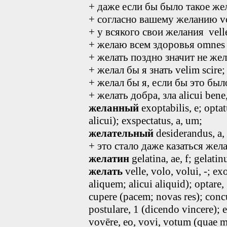
+ даже если бы было такое жела
+ согласно вашему желанию vo
+ у всякого свои желания velle
+ желаю всем здоровья omnes s
+ желать поздно значит не желат
+ желал бы я знать velim scire;
+ желал бы я, если бы это было 
+ желать добра, зла alicui bene,
желанный
exoptabilis
, e
; opta
alicui); exspectatus
, a, um
;
желательный
desiderandus, a,
+ это стало даже казаться жел
желатин
gelatina, ae, f; gelatin
желать
velle, volo, volui, -; ex
aliquem; alicui aliquid); optare, 
cupere (pacem; novas res); concup
postulare, 1 (dicendo vincere); e
vovēre, eo, vovi, votum (quae mo