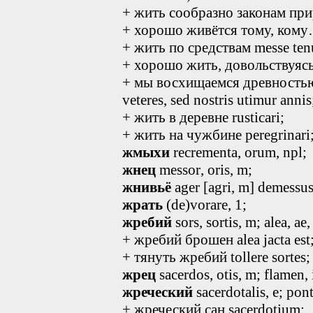
+ жить сообразно законам прир
+ хорошо живётся тому, кому…
+ жить по средствам messe tenu
+ хорошо жить, довольствуясь 
+ мы восхищаемся древность
veteres, sed nostris utimur annis
+ жить в деревне rusticari;
+ жить на чужбине peregrinari
жмыхи
recrementa, orum, npl;
жнец
messor
, oris, m
;
жнивьё
ager [agri, m] demessus
жрать
(de)vorare, 1;
жребий
sors, sortis, m; alea
, ae,
+ жребий брошен alea jacta est
+ тянуть жребий tollere sortes;
жрец
sacerdos, otis, m; flamen, 
жреческий
sacerdotalis
, e
; pont
+ жреческий сан sacerdotium;