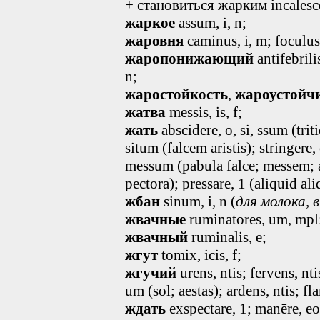
+ становиться жарким incalescer
жаркое
assum, i, n;
жаровня
caminus, i, m; foculus,
жаропонижающий
antifebrili
n;
жаростойкость
,
жароустойч
жатва
messis, is, f;
жать
abscidere, o, si, ssum (trit
situm (falcem aristis); stringere,
messum (pabula falce; messem; a
pectora); pressare, 1 (aliquid ali
жбан
sinum, i, n (
для молока, в
жвачные
ruminatores, um, mpl
жвачный
ruminalis
, e
;
жгут
tomix, icis, f;
жгучий
urens, ntis; fervens, nti
um
(sol; aestas); ardens, ntis; f
ждать
exspectare, 1; manēre, eo