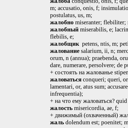
жалоба
conquestio
, onis, f
; que
m
; accusatio
, onis, f
; insimulati
postulatus
, us, m
;
жалобно
miseranter; flebiliter; 
жалобный
miserabilis
, e
; lacr
flebilis
, e
;
жалобщик
petens
, ntis, m
; pet
жалование
salarium
, ii, n
; merc
orum, n (annua); praebenda, or
dare, numerare, persolvere; de pu
+ состоять на жалованье stipend
жаловаться
conqueri; queri, or,
lamentari
, or, atus sum
; accusare
infrequentia);
+ на что ему жаловаться? quid 
жалость
misericordia, ae, f;
+ движимый (охваченный) жало
жаль
dolendum est; poenitet; m