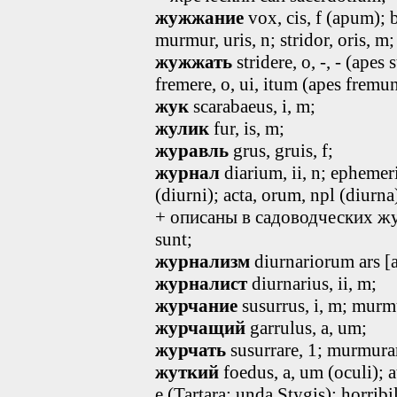
жужжание
vox, cis, f (apum); 
murmur, uris, n; stridor, oris, m;
жужжать
stridere, o, -, - (apes
fremere, o, ui, itum (apes frem
жук
scarabaeus
, i, m
;
жулик
fur, is, m;
журавль
grus, gruis, f;
журнал
diarium, ii, n; ephemer
(diurni); acta, orum, npl (diurna
+ описаны в садоводческих журн
sunt;
журнализм
diurnariorum ars [ar
журналист
diurnarius
, ii, m
;
журчание
susurrus
, i, m
; murmu
журчащий
garrulus
, a, um
;
журчать
susurrare
, 1
; murmura
жуткий
foedus
, a, um
(oculi); a
e
(Tartara; unda Stygis); horribil