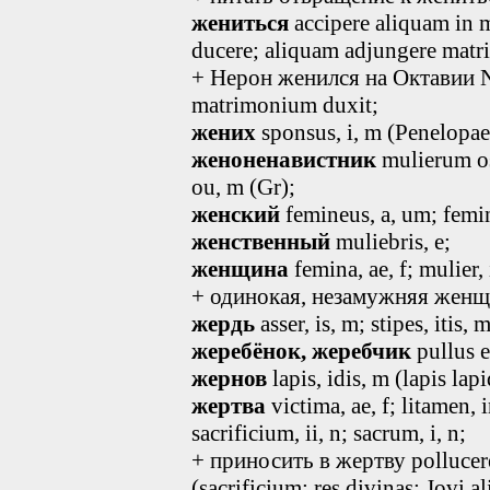
жениться
accipere aliquam in
ducere; aliquam adjungere matr
+ Нерон женился на Октавии N
matrimonium duxit;
жених
sponsus
, i, m
(Penelopae)
женоненавистник
mulierum os
ou, m (Gr);
женский
femineus
, a, um
; femi
женственный
muliebris, e;
женщина
femina, ae, f; mulier, i
+ одинокая, незамужняя женщи
жердь
asser, is, m; stipes, itis, 
жеребёнок, жеребчик
pullus e
жернов
lapis, idis, m (lapis lap
жертва
victima, ae, f; litamen, i
sacrificium, ii, n; sacrum, i, n;
+ приносить в жертву pollucere
(sacrificium; res divinas; Jovi al