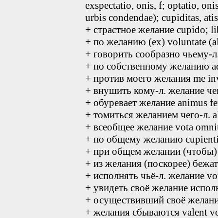
exspectatio, onis, f; optatio, oni
urbis condendae); cupiditas, ati
+ страстное желание cupido; li
+ по желанию (ex) voluntate (al
+ говорить сообразно чьему-л.
+ по собственному желанию ad
+ против моего желания me invi
+ внушить кому-л. желание чего-
+ обуревает желание animus fer
+ томиться желанием чего-л. ali
+ всеобщее желание vota omniu
+ по общему желанию cupientib
+ при общем желании (чтобы) fa
+ из желания (поскорее) бежать
+ исполнять чьё-л. желание vo
+ увидеть своё желание исполн
+ осуществивший своё желание 
+ желания сбываются valent vo