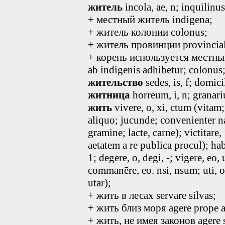
житель
incola, ae, n; inquilinus
+ местный житель indigena;
+ житель колонии colonus;
+ житель провинции provincial
+ корень используется местны
ab indigenis adhibetur; colonus
жительство
sedes
, is, f
; domic
житница
horreum
, i, n
; granar
жить
vivere, o, xi, ctum (vitam;
aliquo; jucunde; convenienter n
gramine; lacte, carne); victitare,
aetatem a re publica procul); habi
1; degere, o, degi, -; vigere, eo, 
commanēre, eo. nsi, nsum; uti, o
utar);
+ жить в лесах servare silvas;
+ жить близ моря agere prope a
+ жить, не имея законов agere s