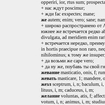
opperiri, ior, rtus sum; prospecta
+ нас ждут poscimur;
+ жди fac exspectes; mane;
же
autem; enim; vero; sane; na
+ широко распространено от 
южнее же встречается редко ab
divulgata, ad meridiem enim rar
+ встречается нередко, преиму
in hortis praecipue non raro, ne
nihilominus; к тому же insuper;
+ да возьми же cape vero;
+ да ну же, поубавь ты свой гн
жевание
masticatio, onis, f; rum
жевать
masticare, 1; mandere, o
жезл
sceptrum
, i, n
; baculum
, i,
lituus, i, m; caduceus, i, m;
желание
voluntas, atis, f; affect
votum, i, n; animus
, i, m
; studiu