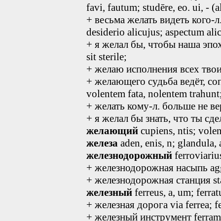
favi, fautum; studēre, eo. ui, - (al
+ весьма желать видеть кого-л.
desiderio alicujus; aspectum ali
+ я желал бы, чтобы наша эпох
sit sterile;
+ желаю исполнения всех твоих
+ желающего судьба ведёт, с
volentem fata, nolentem trahunt
+ желать кому-л. больше не вер
+ я желал бы знать, что ты сдел
желающий
cupiens, ntis; volen
железа
aden, enis, n; glandula, a
железнодорожный
ferroviariu
+ железнодорожная насыпь agge
+ железнодорожная станция stat
железный
ferreus, a, um; ferrat
+ железная дорога via ferrea; fe
+ железный инструмент ferra