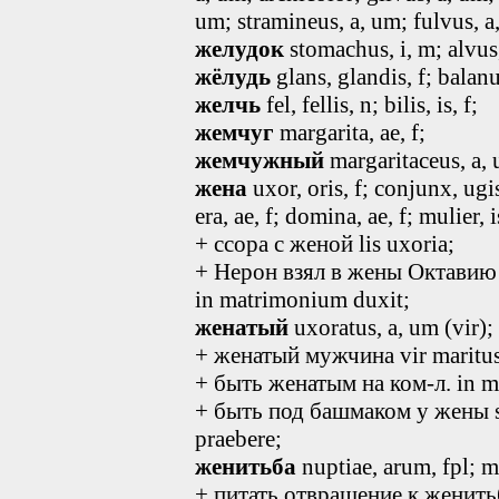
um
; stramineus
, a, um
; fulvus
, 
желудок
stomachus
, i, m
; alvus
жёлудь
glans, glandis, f; balan
желчь
fel, fellis, n; bilis, is, f;
жемчуг
margarita
, ae, f
;
жемчужный
margaritaceus
, a,
жена
uxor, oris, f; conjunx, ugis,
era, ae, f; domina, ae, f; mulier, is
+ ссора с женой lis uxoria;
+ Нерон взял в жены Октавию 
in matrimonium duxit;
женатый
uxoratus, a, um (vir);
+ женатый мужчина vir maritus
+ быть женатым на ком-л. in m
+ быть под башмаком у жены su
praebere;
женитьба
nuptiae, arum, fpl; m
+ питать отвращение к женитьбе