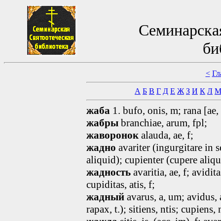
Семинарская
би
<
Гл
А
Б
В
Г
Д
Е
Ж
З
И
К
Л
жаба
1. bufo
, onis,
m; rana [ae,
жабры
branchiae, arum, fpl;
жаворонок
alauda, ae, f;
жадно
avariter (ingurgitare in 
aliquid); cupienter (cupere aliqu
жадность
avaritia
, ae, f
; avidita
cupiditas
, atis, f
;
жадный
avarus
, a, um
; avidus,
rapax, t.); sitiens
, ntis; cupiens,