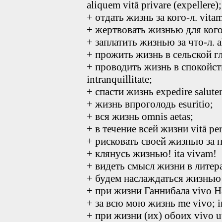
aliquem vitā privare (expellere);
+ отдать жизнь за кого-л. vitam
+ жертвовать жизнью для кого-л
+ заплатить жизнью за что-л. al
+ прожить жизнь в сельской глу
+ проводить жизнь в спокойств
intranquillitate;
+ спасти жизнь expedire salute
+ жизнь впроголодь esuritio;
+ вся жизнь omnis aetas;
+ в течение всей жизни vitā pe
+ рисковать своей жизнью за пл
+ клянусь жизнью! ita vivam!
+ видеть смысл жизни в литерат
+ будем наслаждаться жизнью
+ при жизни Ганнибала vivo H
+ за всю мою жизнь me vivo; in
+ при жизни (их) обоих vivo u