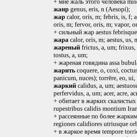
+ мне жаль этого человека mise
жанр
genus, eris, n (Aesopi);
жар
calor, oris, m; febris, is, f;
oris, m; fervor, oris, m; vapor, o
+ сильный жар aestus febrisque
жара
calor, oris, m; aestus, us, 
жареный
frictus, a, um; frixus,
tostus, a, um;
+ жареная говядина assa bubul
жарить
coquere, o, coxi, coctum
panicum, nuces); torrēre, eo, ui,
жаркий
calidus, a, um; aestuosu
perfervidus, a, um; acer, acre, ac
+ обитает в жарких скалистых 
rupestribus calidis montium Iran
+ рассеянные по более жарки
regiones calidiores utriusque orb
+ в жаркое время tempore torri