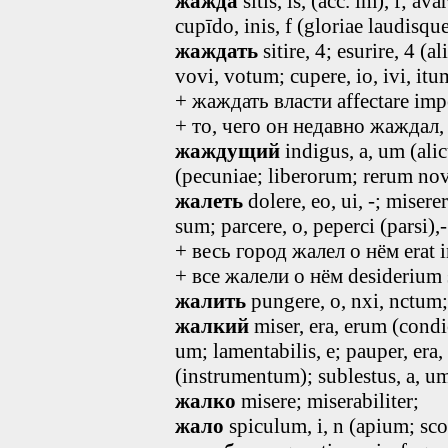
жажда
sitis, is, (acc. im), f; avar
cupīdo, inis, f (gloriae laudisque)
жаждать
sitire, 4; esurire, 4 (a
vovi, votum; cupere, io, ivi, it
+ жаждать власти affectare imp
+ то, чего он недавно жаждал,
жаждущий
indigus
, a, um
(alic
(pecuniae; liberorum; rerum no
жалеть
dolere, eo, ui, -; miserer
sum; parcere, o, peperci (parsi),-
+ весь город жалел о нём erat in
+ все жалели о нём desiderium 
жалить
pungere, o, nxi, nctum;
жалкий
miser, era, erum (condi
um
; lamentabilis
, e
; pauper, era
(instrumentum); sublestus
, a, u
жалко
misere; miserabiliter;
жало
spiculum
, i, n
(apium; sco