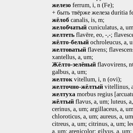
железо
ferrum, i, n (Fe);
+ быть твёрже железа duritia f
жёлоб
canalis, is, m;
желобчатый
cuniculatus
, a, u
желтеть
flavēre, eo, -,-; flavesce
жёлто
-
белый
ochroleucus
, a, 
желтоватый
flavens; flavescen
xantellus
, a, um
;
Жёлто-зелёный
flavovirens
, n
galbus
, a, um
;
желток
vitellum
, i, n
(ovi);
желточно-жёлтый
vitellinus
, 
желтуха
morbus regius [arcuat
жёлтый
flavus, a, um; luteus
, a
cerinus
, a, um
; argillaceus
, a, u
chloroticus
, a, um
; aureus
, a, um
citreus
, a, um
; citrinus
, a, um
; l
a, um
; arenicolor; gilvus
, a, um
;