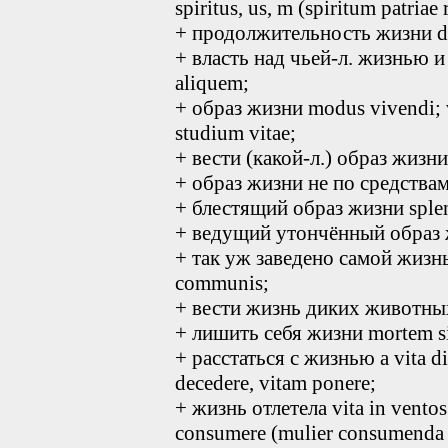
spiritus, us, m (spiritum patriae r
+ продолжительность жизни dur
+ власть над чьей-л. жизнью и 
aliquem;
+ образ жизни modus vivendi; vi
studium vitae;
+ вести (какой-л.) образ жизни 
+ образ жизни не по средствам 
+ блестящий образ жизни splen
+ ведущий утончённый образ ж
+ так уж заведено самой жизнь
communis;
+ вести жизнь диких животных 
+ лишить себя жизни mortem si
+ расстаться с жизнью a vita disc
decedere, vitam ponere;
+ жизнь отлетела vita in vento
consumere (mulier consumenda d