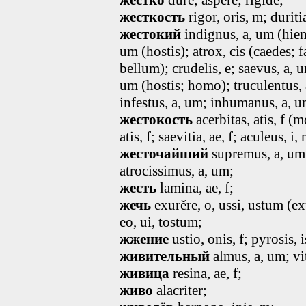
жестко
dure; aspere; rigide;
жесткость
rigor, oris, m; duriti
жестокий
indignus
, a, um
(hiem
um
(hostis); atrox, cis (caedes; 
bellum); crudelis
, e
; saevus
, a, 
um
(hostis; homo); truculentus
,
infestus
, a, um
; inhumanus
, a, 
жестокость
acerbitas, atis, f 
atis, f; saevitia, ae, f; aculeus, i, m
жесточайший
supremus
, a, um
atrocissimus, a, um;
жесть
lamina
, ae, f
;
жечь
exurěre, o, ussi, ustum (exu
eo, ui, tostum;
жжение
ustio
, onis, f
; pyrosis
, i
живительный
almus, a, um; vit
живица
resina, ae, f;
живо
alacriter;