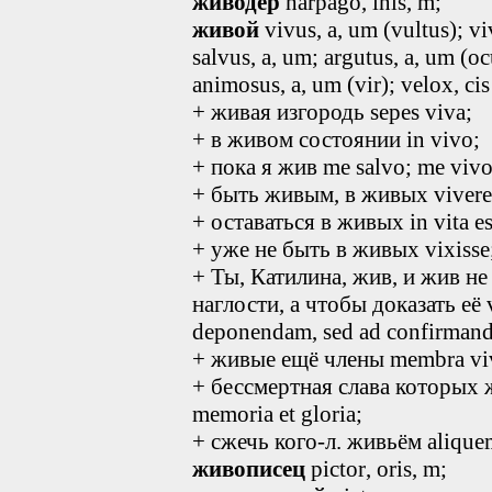
живодёр
harpago, inis, m;
живой
vivus, a, um (vultus); viv
salvus, a, um; argutus, a, um (oc
animosus, a, um (vir); velox, cis 
+ живая изгородь sepes viva;
+ в живом состоянии in vivo;
+ пока я жив me salvo; me vivo
+ быть живым, в живых vivere
+ оставаться в живых in vita es
+ уже не быть в живых vixisse
+ Ты, Катилина, жив, и жив не
наглости, а чтобы доказать её vi
deponendam, sed ad confirman
+ живые ещё члены membra viv
+ бессмертная слава которых ж
memoria et gloria;
+ сжечь кого-л. живьём aliqu
живописец
pictor
, oris, m
;