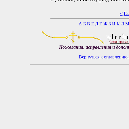
<
Гл
А
Б
В
Г
Д
Е
Ж
З
И
К
Л
Пожелания, исправления и допол
Вернуться к оглавлению 