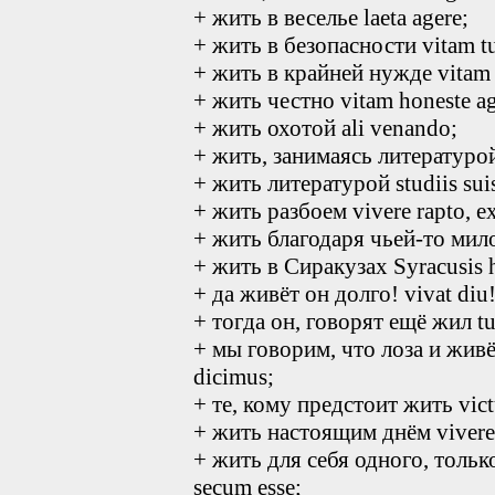
+ жить в веселье laeta agere;
+ жить в безопасности vitam tu
+ жить в крайней нужде vitam m
+ жить честно vitam honeste age
+ жить охотой ali venando;
+ жить, занимаясь литературой i
+ жить литературой studiis suis
+ жить разбоем vivere rapto, ex
+ жить благодаря чьей-то мило
+ жить в Сиракузах Syracusis 
+ да живёт он долго! vivat diu
+ тогда он, говорят ещё жил tum
+ мы говорим, что лоза и живёт
dicimus;
+ те, кому предстоит жить vict
+ жить настоящим днём vivere 
+ жить для себя одного, только 
secum esse;