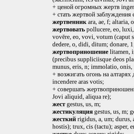
+ ценой огромных жертв ingen
+ стать жертвой заблуждения ca
жертвенник
ara, ae, f; altaria,
жертвовать
pollucere, eo, lux
vovēre, eo, vovi, votum (caput su
dedere, o, didi, ditum; donare, 1
жертвоприношение
litamen, i
(precibus suppliciisque deos placa
munus, eris, n; immolatio
, onis, 
+ возжигать огонь на алтарях
incendere aras votis;
+ совершать жертвоприношения f
Jovi aliquid, aliqua re);
жест
gestus
, us, m
;
жестикуляция
gestus
, us, m
; g
жесткий
rigidus
, a, um
; durus
,
hostis); trux, cis (tactu); asper,