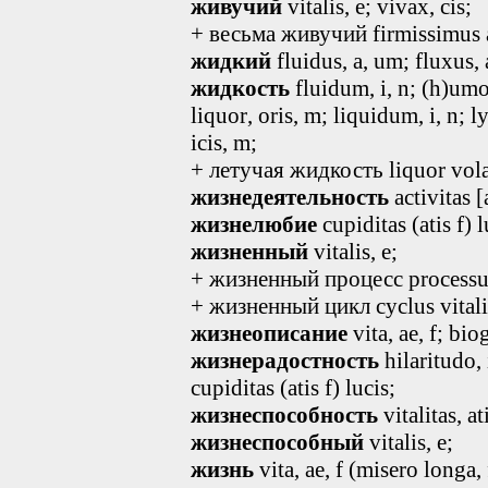
живучий
vitalis
, e
; vivax, cis;
+ весьма живучий firmissimus
жидкий
fluidus
, a, um
; fluxus
,
жидкость
fluidum
, i, n
; (h)umo
liquor
, oris, m
; liquidum
, i, n
; 
icis, m;
+ летучая жидкость liquor volat
жизнедеятельность
activitas [a
жизнелюбие
cupiditas (atis f) l
жизненный
vitalis, e;
+ жизненный процесс processus 
+ жизненный цикл cyclus vitali
жизнеописание
vita, ae, f; bio
жизнерадостность
hilaritudo
,
cupiditas (atis f) lucis;
жизнеспособность
vitalitas, ati
жизнеспособный
vitalis, e;
жизнь
vita, ae, f (misero longa, f